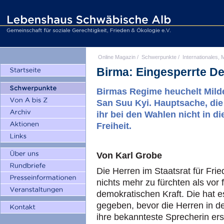
Online Magazin
/
Schwerpunkte
/
Internationales, M
Birma: Eingesperrte D
Birmas Regime heuchelt Milde
San Suu Kyi. Hauptsache, di
ihr bei den Wahlen nicht in di
Freiheit.
Von Karl Grobe
Die Herren im Staatsrat für Fri
nichts mehr zu fürchten als vor 
demokratischen Kraft. Die hat e
gegeben, bevor die Herren in de
ihre bekannteste Sprecherin ers