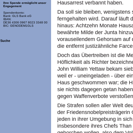
Hausarrest verbannt haben.
Ihre Spende ermöglicht unser
Engagement
Da soll sie bleiben, wenigstens
Spendenkonto:
Bank: GLS Bank eG
ferngehalten wird. Darauf läuft
IBAN:
DE36 4306 0967 8023 3348 00
hinaus: Achtzehn Monate Hausar
BIC: GENODEM1GLS
bewährte Milde der Junta hinzuw
vorauseilendem Gehorsam auf dr
Suche
die entfernt justizähnliche Farce
Doch das Übertreiben ist die Me
Höflichkeit als Richter bezeich
John William Yettaw bekam sie
weil er - uneingeladen - über 
Haus geschwommen war; die Hau
sie nichts dagegen getan haben
gegen Waffenverbote verstoßen 
Die Strafen sollen aller Welt de
der Friedensnobelpreisträgerin
jeden in ihrer Umgebung in sich 
insbesondere ihres Chefs Than 
gehorchen wollen, also dem Vol