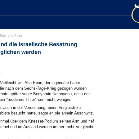
ilitär und Krieg
nd die israelische Besatzung
rglichen werden
d
 Vielleicht wir. Aba Eban, der legendäre Labor-
 die nach dem Sechs-Tage-Krieg gezogen wurden
zehnte später sagte Benyamin Netanyahu, dass der
 "moderner Hitler" sei - nicht weniger.
 auch in der Versuchung, einen Vergleich zu
ete besucht hatte, sagte er, sie ähneln Auschwitz.
inmal über dem Knesset-Podium seinen Arm und rief
n Israel und im Ausland werden immer mehr Vergleiche