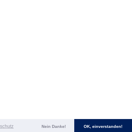
schutz
Nein Danke!
OK, einverstanden!