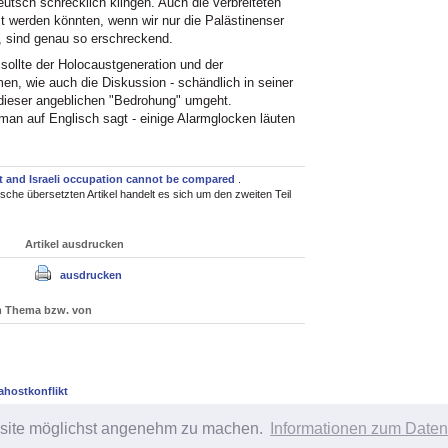
eutsch schrecklich klingen. Auch die verbreiteten
 werden könnten, wenn wir nur die Palästinenser
, sind genau so erschreckend.
ollte der Holocaustgeneration und der
n, wie auch die Diskussion - schändlich in seiner
 dieser angeblichen "Bedrohung" umgeht.
man auf Englisch sagt - einige Alarmglocken läuten
 and Israeli occupation cannot be compared
.
sche übersetzten Artikel handelt es sich um den zweiten Teil
Artikel ausdrucken
ausdrucken
um Thema bzw. von
ahostkonflikt
bsite möglichst angenehm zu machen.
Informationen zum Daten