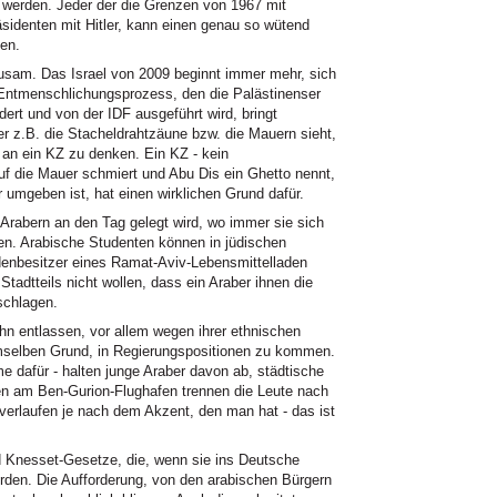
n werden. Jeder der die Grenzen von 1967 mit
äsidenten mit Hitler, kann einen genau so wütend
hen.
rausam. Das Israel von 2009 beginnt immer mehr, sich
Entmenschlichungsprozess, den die Palästinenser
rt und von der IDF ausgeführt wird, bringt
er z.B. die Stacheldrahtzäune bzw. die Mauern sieht,
 an ein KZ zu denken. Ein KZ - kein
 auf die Mauer schmiert und Abu Dis ein Ghetto nennt,
umgeben ist, hat einen wirklichen Grund dafür.
Arabern an den Tag gelegt wird, wo immer sie sich
gen. Arabische Studenten können in jüdischen
enbesitzer eines Ramat-Aviv-Lebensmittelladen
adtteils nicht wollen, dass ein Araber ihnen die
schlagen.
hn entlassen, vor allem wegen ihrer ethnischen
mselben Grund, in Regierungspositionen zu kommen.
e dafür - halten junge Araber davon ab, städtische
len am Ben-Gurion-Flughafen trennen die Leute nach
n verlaufen je nach dem Akzent, den man hat - das ist
nd Knesset-Gesetze, die, wenn sie ins Deutsche
rden. Die Aufforderung, von den arabischen Bürgern