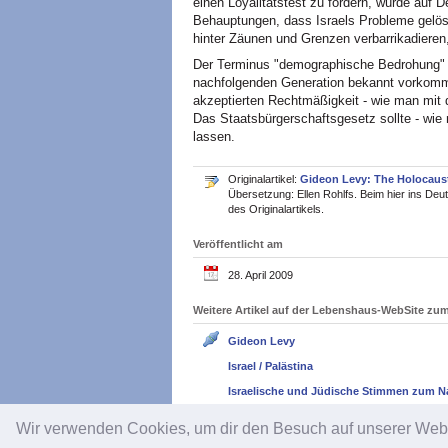
einen Loyalitätstest zu fordern, würde auf D
Behauptungen, dass Israels Probleme gelöst
hinter Zäunen und Grenzen verbarrikadieren
Der Terminus "demographische Bedrohung" s
nachfolgenden Generation bekannt vorkomme
akzeptierten Rechtmäßigkeit - wie man mit
Das Staatsbürgerschaftsgesetz sollte - wie 
lassen.
Originalartikel:
Gideon Levy: The Holocaust
Übersetzung: Ellen Rohlfs. Beim hier ins Deut
des Originalartikels.
Veröffentlicht am
28. April 2009
Weitere Artikel auf der Lebenshaus-WebSite z
Gideon Levy
Israel / Palästina
Israelische und Jüdische Stimmen zum N
Wir verwenden Cookies, um dir den Besuch auf unserer We
Impressum
/
Datenschutz