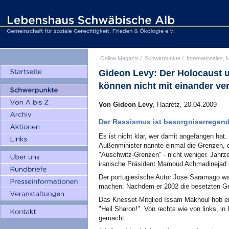
Online Magazin
/
Schwerpunkte
/
Internationales, M
Gideon Levy: Der Holocaust u
können nicht mit einander ve
Von Gideon Levy
, Haaretz, 20.04.2009
Der Rassismus ist besorgniserregen
Es ist nicht klar, wer damit angefangen hat.
Außenminister nannte einmal die Grenzen,
"Auschwitz-Grenzen" - nicht weniger. Jahr
iranische Präsident Mamoud Achmadinejad ein
Der portugiesische Autor Jose Saramago war
machen. Nachdem er 2002 die besetzten Gebi
Das Knesset-Mitglied Issam Makhoul hob e
"Heil Sharon!". Von rechts wie von links, i
gemacht.