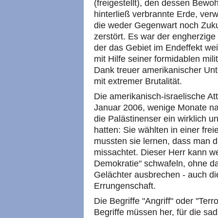
(freigestellt), den dessen Bewo
hinterließ verbrannte Erde, ver
die weder Gegenwart noch Zukun
zerstört. Es war der engherzige 
der das Gebiet im Endeffekt wei
mit Hilfe seiner formidablen mili
Dank treuer amerikanischer Unte
mit extremer Brutalität.
Die amerikanisch-israelische A
Januar 2006, wenige Monate n
die Palästinenser ein wirklich
hatten: Sie wählten in einer fre
mussten sie lernen, dass man di
missachtet. Dieser Herr kann w
Demokratie" schwafeln, ohne da
Gelächter ausbrechen - auch d
Errungenschaft.
Die Begriffe "Angriff" oder "Ter
Begriffe müssen her, für die sa