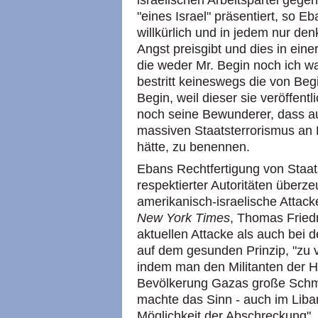
israelischen Arbeitspartei gegen
"eines Israel" präsentiert, so E
willkürlich und in jedem nur d
Angst preisgibt und dies in ein
die weder Mr. Begin noch ich 
bestritt keineswegs die von Begin
Begin, weil dieser sie veröffent
noch seine Bewunderer, dass au
massiven Staatsterrorismus an R
hätte, zu benennen.
Ebans Rechtfertigung von Staats
respektierter Autoritäten überz
amerikanisch-israelische Attack
New York Times
, Thomas Friedm
aktuellen Attacke als auch bei 
auf dem gesunden Prinzip, "zu 
indem man den Militanten der H
Bevölkerung Gazas große Schme
machte das Sinn - auch im Liban
Möglichkeit der Abschreckung",