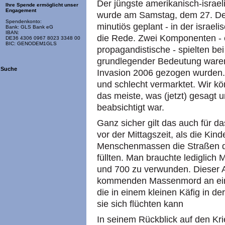
Der jüngste amerikanisch-israeli
Ihre Spende ermöglicht unser
Engagement
wurde am Samstag, dem 27. De
Spendenkonto:
minutiös geplant - in der israe
Bank: GLS Bank eG
IBAN:
die Rede. Zwei Komponenten - e
DE36 4306 0967 8023 3348 00
BIC: GENODEM1GLS
propagandistische - spielten be
grundlegender Bedeutung waren 
Suche
Invasion 2006 gezogen wurden. D
und schlecht vermarktet. Wir kö
das meiste, was (jetzt) gesagt 
beabsichtigt war.
Ganz sicher gilt das auch für d
vor der Mittagszeit, als die Ki
Menschenmassen die Straßen de
füllten. Man brauchte lediglich
und 700 zu verwunden. Dieser A
kommenden Massenmord an einer
die in einem kleinen Käfig in der
sie sich flüchten kann
In seinem Rückblick auf den Kr