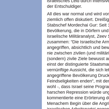
israelisches Leid durch intensi
der Entschuldiger.
All dies war normal und wird vo
ziemlich offen diskutiert. Dreißi
Stabschef Mordechai Gur: Seit 
Bevölkerung, die in Dörfern und
israelische Militäranalyst, Zeev
zusammen: "Die Israelische Arme
angegriffen, absichtlich und be
nie zwischen zivilen (und militä
(sondern) zivile Ziele bewusst a
einst der distinguierte Staatsm
vernünftige Aussicht, die sich let
angegriffene Bevölkerung Druck
Feindseligkeiten enden", mit de
wohl -, dass Israel seine Progr
harschen Repression würde un
kommentierte eine Erörterung d
Menachem Begin über die Angrif