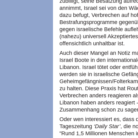
zubilligt, seine Besatzung aufr
annimmt, Israel sei von den Wä
dazu befugt, Verbrechen auf ho
Bestrafungsprogramme gegenüber
gegen israelische Befehle aufle
(nahezu) universell Akzeptierte
offensichtlich unhaltbar ist.
Auch dieser Mangel an Notiz ma
Israel Boote in den internatio
Libanon. Israel tötet oder entf
werden sie in israelische Gefäng
Geheimgefängnissen/Folterkamme
zu halten. Diese Praxis hat Ro
Verbrechen anders reagieren al
Libanon haben anders reagiert 
Zusammenhang schon zu sage
Oder wen interessiert es, dass 
Tageszeitung
‘Daily Star’
, die n
"Rund 1,5 Millionen Menschen 