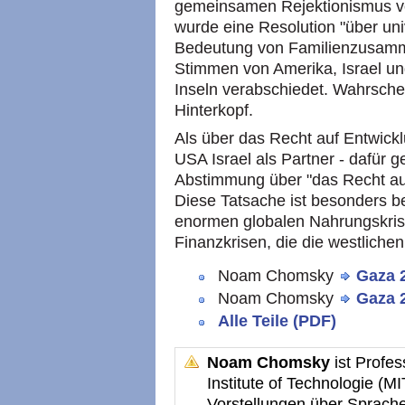
gemeinsamen Rejektionismus von
wurde eine Resolution "über univ
Bedeutung von Familienzusamm
Stimmen von Amerika, Israel un
Inseln verabschiedet. Wahrschei
Hinterkopf.
Als über das Recht auf Entwick
USA Israel als Partner - dafür 
Abstimmung über "das Recht auf
Diese Tatsache ist besonders 
enormen globalen Nahrungskrise
Finanzkrisen, die die westliche
Noam Chomsky
Gaza 2
Noam Chomsky
Gaza 2
Alle Teile (PDF)
Noam Chomsky
ist Profes
Institute of Technologie (M
Vorstellungen über Sprache