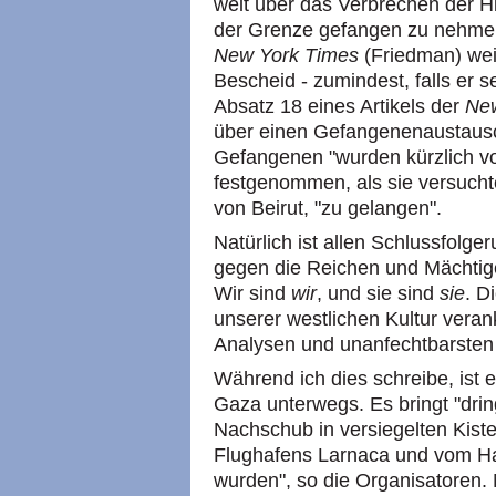
weit über das Verbrechen der H
der Grenze gefangen zu nehmen
New York Times
(Friedman) wei
Bescheid - zumindest, falls er se
Absatz 18 eines Artikels der
Ne
über einen Gefangenenaustausch
Gefangenen "wurden kürzlich vo
festgenommen, als sie versuchte
von Beirut, "zu gelangen".
Natürlich ist allen Schlussfol
gegen die Reichen und Mächti
Wir sind
wir
, und sie sind
sie
. D
unserer westlichen Kultur veran
Analysen und unanfechtbarsten
Während ich dies schreibe, ist 
Gaza unterwegs. Es bringt "dri
Nachschub in versiegelten Kiste
Flughafens Larnaca und vom Ha
wurden", so die Organisatoren. 