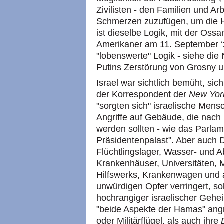
Zivilisten - den Familien und Ar
Schmerzen zuzufügen, um die Hi
ist dieselbe Logik, mit der Oss
Amerikaner am 11. September ‘zu
"lobenswerte" Logik - siehe die 
Putins Zerstörung von Grosny u
Israel war sichtlich bemüht, sic
der Korrespondent der
New Yor
"sorgten sich" israelische Mens
Angriffe auf Gebäude, die nach i
werden sollten - wie das Parlam
Präsidentenpalast". Aber auch D
Flüchtlingslager, Wasser- und 
Krankenhäuser, Universitäten,
Hilfswerks, Krankenwagen und a
unwürdigen Opfer verringert, sol
hochrangiger israelischer Geheim
"beide Aspekte der Hamas" angr
oder Militärflügel, als auch ihre