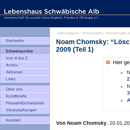
Online Magazin
/
Schwerpunkte
/
Internationales, M
Noam Chomsky: “Löscht
2009 (Teil 1)
Hier ge
2
3
A
Von Noam Chomsky
, 20.01.2