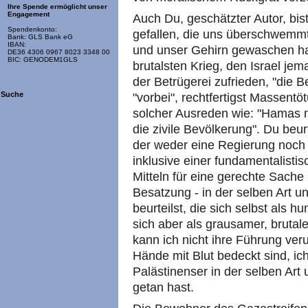
Ihre Spende ermöglicht unser
Engagement
Auch Du, geschätzter Autor, bi
Spendenkonto:
gefallen, die uns überschwemm
Bank: GLS Bank eG
IBAN:
und unser Gehirn gewaschen hat.
DE36 4306 0967 8023 3348 00
BIC: GENODEM1GLS
brutalsten Krieg, den Israel jem
der Betrügerei zufrieden, "die 
Suche
"vorbei", rechtfertigst Massen
solcher Ausreden wie: "Hamas m
die zivile Bevölkerung". Du beurt
der weder eine Regierung noch
inklusive einer fundamentalisti
Mitteln für eine gerechte Sache
Besatzung - in der selben Art 
beurteilst, die sich selbst als 
sich aber als grausamer, brutaler
kann ich nicht ihre Führung veru
Hände mit Blut bedeckt sind, ich
Palästinenser in der selben Art 
getan hast.