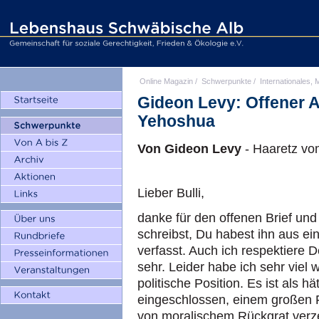
Online Magazin
/
Schwerpunkte
/
Internationales, M
Gideon Levy: Offener A
Yehoshua
Von Gideon Levy
- Haaretz vo
Lieber Bulli,
danke für den offenen Brief und
schreibst, Du habest ihn aus ei
verfasst. Auch ich respektiere D
sehr. Leider habe ich sehr vie
politische Position. Es ist als h
eingeschlossen, einem großen F
von moralischem Rückgrat verze