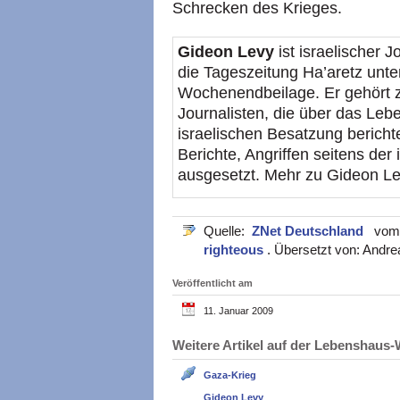
Schrecken des Krieges.
Gideon Levy
ist israelischer J
die Tageszeitung Ha’aretz unt
Wochenendbeilage. Er gehört z
Journalisten, die über das Leb
israelischen Besatzung berichte
Berichte, Angriffen seitens der
ausgesetzt. Mehr zu Gideon L
Quelle:
ZNet Deutschland
vom 0
righteous
. Übersetzt von: Andrea
Veröffentlicht am
11. Januar 2009
Weitere Artikel auf der Lebenshau
Gaza-Krieg
Gideon Levy