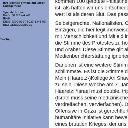
kommen 100 getötete Palästinense
Ihre Spende ermöglicht unser
Engagement
ist, als hätten wir uns entschi
Spendenkonto:
wert ist als deren Blut. Das pa
Bank: GLS Bank eG
IBAN:
DE36 4306 0967 8023 3348 00
Selbstgerechte, Nationalisten, C
BIC: GENODEM1GLS
Einzigen, die hier legitimerwei
mit Menschlichkeit und Mitleid
Suche
die Stimme des Protestes zu hö
und Araber. Diese Stimme gilt als
Medienberichterstattung ignorier
Daneben ist eine weitere Stim
schlimmste. Es ist die Stimme 
Mein (Haaretz-)Kollege Ari Shav
zu sein. Diese Woche am 7. Janu
Haaretz: ‘Israel must double, tri
(Israel muss seine medizinische
verdreifachen, vervierfachen). D
Offensive in Gaza ist gerechtfe
humanitäre Initiative kann bewe
eines brutalen Krieges, der un