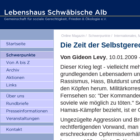
Online Magazin
/
Schwerpunkte
/
Internationales, M
Die Zeit der Selbstger
Von Gideon Levy
, 10.01.2009 
Dieser Krieg legt - vielleicht m
grundlegenden Lebensadern unse
Rassismus, Hass, Blutdurst und 
den Köpfen herum. Militärkorre
Fernsehen so: "Der Kommandeur",
soviele wie möglich zu töten." S
Hamas-Kämpfer bezieht, ist er
Ungezügelte Aggression und Br
rechtfertigenden Vorwand, man 
erschreckende Opfermissverhältn