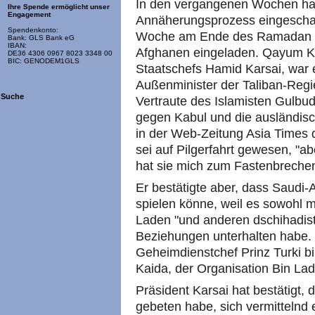
In den vergangenen Wochen hat
Ihre Spende ermöglicht unser
Engagement
Annäherungsprozess eingeschal
Spendenkonto:
Woche am Ende des Ramadan ha
Bank: GLS Bank eG
IBAN:
Afghanen eingeladen. Qayum Kar
DE36 4306 0967 8023 3348 00
BIC: GENODEM1GLS
Staatschefs Hamid Karsai, war 
Außenminister der Taliban-Regi
Suche
Vertraute des Islamisten Gulbud
gegen Kabul und die ausländisch
in der Web-Zeitung Asia Times 
sei auf Pilgerfahrt gewesen, "ab
hat sie mich zum Fastenbrechen
Er bestätigte aber, dass Saudi-A
spielen könne, weil es sowohl m
Laden "und anderen dschihadis
Beziehungen unterhalten habe. 
Geheimdienstchef Prinz Turki bi
Kaida, der Organisation Bin Lad
Präsident Karsai hat bestätigt,
gebeten habe, sich vermittelnd