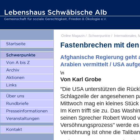
Online Magazin
/
Schwerpunkte
/
Internationales, M
Fastenbrechen mit den 
Afghanische Regierung geht au
Arabien vermittelt / USA auf
\n
Von Karl Grobe
"Die USA unterstützen die Rückk
Schlagzeile der angesehenen p
Mittwoch mag ein kleines Stück
Im Kern trifft sie zu. Das Wash
seinen Sprecher Robert Wood ve
Versöhnungsprozess" werde es "
Versöhnung ist ohne die Taliban