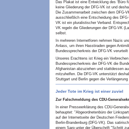
Das Plakat ist eine Entwicklung des ‘Büro 
keine Gliederung der DFG-VK ist und desha
Die Zusammenarbeit zwischen dem DFG-VK-
ausschließlich eine Entscheidung des DFG
VK ist ein pluralistischer Verband. Entspre
VK regeln die Gliederungen der DFG-VK (L
selbst.
In mehreren Internetforen nehmen Nazis und
Anlass, um ihren Hasstiraden gegen Antimilit
Bundessprecherkreis der DFG-VK verurteilt
Unseres Erachtens ist Krieg ein Verbrechen 
Bundessprecherkreis der DFG-VK die Bunde
Afghanistan abzuziehen und stattdessen aus
mitzuhelfen. Die DFG-VK unterstützt desha
Stuttgart und Berlin gegen die Verlängerung
Jeder Tote im Krieg ist einer zuviel
Zur Falschmeldung des CDU-Generalsekre
In einer Presseerklärung des CDU-Generals
behauptet: "Abgeordnetenbüro der Linksparte
auf der Internetseite der Deutschen Frieden
Berlin-Brandenburg (DFG-VK). Das satirisc
einem Sarg unter der Überschrift "Schritt zu