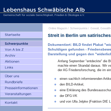
Online Magazin
/
Schwerpunkte
/
Gewalt, Gewaltfr
Streit in Berlin um satirische
Dokumentiert: BILD findet Plakat "wid
Schuldigen gefunden - Friedensbew
Darstellung und gegen den "widerlic
Anfang September "entdeckte" die BIL
machte einen Skandal daraus. Wir ve
der AG Friedensforschung, die im einz
einen sachlich informierenden Artike
den BILD-Artikel,
eine Erklärung des Bundesausschus
der DFG-VK
und von Ulla Jelpke (Fraktion DIE 