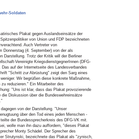
swehr-Soldaten
 satirisches Plakat gegen Auslandseinsätze der
. Spitzenpolitiker von Union und FDP bezeichneten
verachtend. Auch Vertreter von
am Donnerstag (4. September) von der als
rstellung. Trotz der Kritik will der Berliner
lschaft-Vereinigte KriegsdienstgegnerInnen (DFG-
n. Das auf der Internetseite des Landesverbandes
rift "Schritt zur Abrüstung" zeigt den Sarg eines
er weniger. Wir begrüßen diese konkrete Maßnahme,
u reduzieren." Ein Mitarbeiter des
chung: "Uns ist klar, dass das Plakat provozierende
e die Diskussion über die Bundeswehreinsätze
."
 dagegen von der Darstellung. "Unser
 Genugtuung über den Tod eines jeden Menschen -
, teilte der Bundessprecherkreis des DFG-VK mit.
i, wolle man ihn dazu auffordern, "dieses Plakat
precher Monty Schädel. Der Sprecher des
r Strutynski, bezeichnete das Plakat als "zynisch,