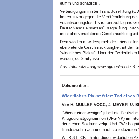
dumm und schädlich".
Verteidigungsminister Franz Josef Jung (C
hatten zuvor gegen die Veröffentlichung des
verantwortungslos. Es ist ein Schlag ins Ges
Deutschlands einsetzen", sagte Jung. Nach 
menschenverachtende Geschmacklosigkeit, d
Dem wiederum widersprach der Friedensforsc
überbietende Geschmacklosigkeit ist der Kri
"widerliches Plakat". Über den "widerliche
werden, so Strutynski.
Aus: Internetzeitung www.ngo-online.de, 4.
Dokumentiert:
Widerliches Plakat feiert Tod eine
Von H. MÜLLER-VOGG, J. MEYER, U. 
"Wieder einer weniger" jubelt die Deutsche
Kriegsdienstgegnerinnen (DFG-VK) im Inter
deutschen Soldaten zeigt. Und: "Wir beg
Bundeswehr nach und nach zu reduzieren.
WER STECKT hinter dieser widerlichen Ak