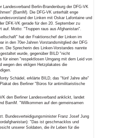
der Landesverband Berlin-Brandenburg der DFG-VK
ßnahmen" (BamM). Die DFG-VK unterhält enge
 Bundesvorstand der Linken mit Oskar Lafontaine und
der DFK-VK gerade für den 20. September zu
t auf. Motto: "Truppen raus aus Afghanistan".
llschaft" hat der Fraktionschef der Linken im
ar in den 70er-Jahren Vorstandsmitglied der DFG
en. Die Sprecherin des Linken-Vorstandes nannte
 gestaltet wurde, gegenüber BILD "nicht
es für einen "respektlosen Umgang mit dem Leid von
d wegen des ekligen Hetzplakates die
digen.
ty Schädel, erklärte BILD, das "fünf Jahre alte"
lakat des Berliner "Büros für antimilitaristische
-VK den Berliner Landesverband anklickt, landet
 und BamM. "Willkommen auf den gemeinsamen
zt. Bundesverteidigungsminister Franz Josef Jung
Nordafghanistan): "Das ist geschmacklos und
sicht unserer Soldaten, die ihr Leben für die