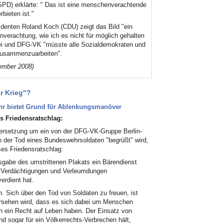
SPD) erklärte: " Das ist eine menschenverachtende
bieten ist."
denten Roland Koch (CDU) zeigt das Bild "ein
erachtung, wie ich es nicht für möglich gehalten
tei und DFG-VK "müsste alle Sozialdemokraten und
 zusammenzuarbeiten".
tember 2008)
r Krieg"?
hr bietet Grund für Ablenkungsmanöver
 Friedensratschlag:
ersetzung um ein von der DFG-VK-Gruppe Berlin-
 der Tod eines Bundeswehrsoldaten "begrüßt" wird,
es Friedensratschlag:
gabe des umstrittenen Plakats ein Bärendienst
n, Verdächtigungen und Verleumdungen
erdient hat.
. Sich über den Tod von Soldaten zu freuen, ist
rsehen wird, dass es sich dabei um Menschen
h ein Recht auf Leben haben. Der Einsatz von
d sogar für ein Völkerrechts-Verbrechen hält,