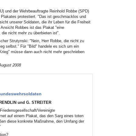
DU) und der Wehrbeauftragte Reinhold Robbe (SPD)
 Plakates protestiert. "Das ist geschmacklos und
icht unserer Soldaten, die ihr Leben für die Freiheit
Ansicht Robbes ist das Plakat "eine
ie nicht mehr zu überbieten ist".
her Strutynski: "Nein, Herr Robbe, die nicht zu
eg selbst." Für "Bild" handele es sich um ein
n Krieg" müsse dann auch nicht mehr geschrieben
 August 2008
s Bundeswehrsoldaten
BRENDLIN und G. STREITER
 Friedensgesellschaft/Vereinigte
net auf einem Plakat, das den Sarg eines toten
rüßen diese konkrete Maßnahme, den Umfang der
"
tion?