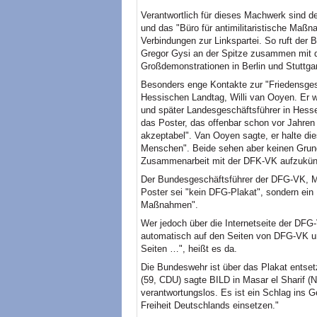
Verantwortlich für dieses Machwerk sind 
und das "Büro für antimilitaristische Ma
Verbindungen zur Linkspartei. So ruft der
Gregor Gysi an der Spitze zusammen mit 
Großdemonstrationen in Berlin und Stuttgar
Besonders enge Kontakte zur "Friedensgese
Hessischen Landtag, Willi van Ooyen. Er w
und später Landesgeschäftsführer in Hess
das Poster, das offenbar schon vor Jahren
akzeptabel". Van Ooyen sagte, er halte di
Menschen". Beide sehen aber keinen Grun
Zusammenarbeit mit der DFK-VK aufzukün
Der Bundesgeschäftsführer der DFG-VK, Mon
Poster sei "kein DFG-Plakat", sondern ein P
Maßnahmen".
Wer jedoch über die Internetseite der DFG
automatisch auf den Seiten von DFG-VK
Seiten …", heißt es da.
Die Bundeswehr ist über das Plakat entset
(59, CDU) sagte BILD in Masar el Sharif (
verantwortungslos. Es ist ein Schlag ins Ge
Freiheit Deutschlands einsetzen."