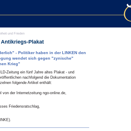
eiheit und Frieden
s Antikriegs-Plakat
erlich" - Politiker haben in der LINKEN den
egung wendet sich gegen "zynische"
hen Krieg"
D-Zeitung ein fünf Jahre altes Plakat - und
röffentlichen nachfolgend die Dokumentation
elnen folgende Artikel enthält:
l von der Internetzeitung ngo-online.de,
ses Friedensratschlag,
LINKE).