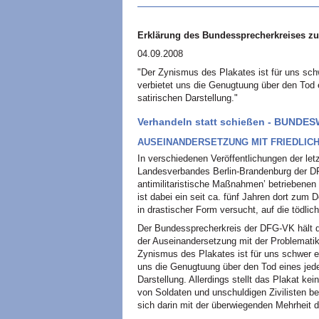
Erklärung des Bundessprecherkreises zu
04.09.2008
"Der Zynismus des Plakates ist für uns sch
verbietet uns die Genugtuung über den Tod 
satirischen Darstellung."
Verhandeln statt schießen - BUND
AUSEINANDERSETZUNG MIT FRIEDLICH
In verschiedenen Veröffentlichungen der let
Landesverbandes Berlin-Brandenburg der 
antimilitaristische Maßnahmen’ betrieben
ist dabei ein seit ca. fünf Jahren dort zu
in drastischer Form versucht, auf die tödli
Der Bundessprecherkreis der DFG-VK hält d
der Auseinandersetzung mit der Problematik
Zynismus des Plakates ist für uns schwer er
uns die Genugtuung über den Tod eines jede
Darstellung. Allerdings stellt das Plakat ke
von Soldaten und unschuldigen Zivilisten 
sich darin mit der überwiegenden Mehrheit d