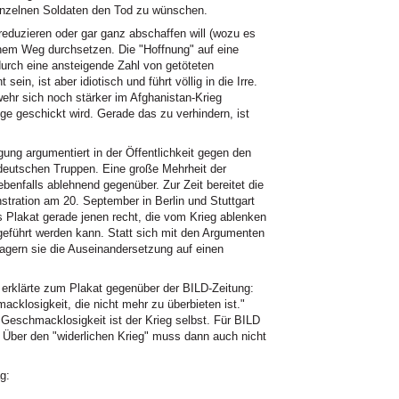
einzelnen Soldaten den Tod zu wünschen.
eduzieren oder gar ganz abschaffen will (wozu es
schem Weg durchsetzen. Die "Hoffnung" auf eine
urch eine ansteigende Zahl von getöteten
ein, ist aber idiotisch und führt völlig in die Irre.
ehr sich noch stärker im Afghanistan-Krieg
ege geschickt wird. Gerade das zu verhindern, ist
ung argumentiert in der Öffentlichkeit gegen den
 deutschen Truppen. Eine große Mehrheit der
enfalls ablehnend gegenüber. Zur Zeit bereitet die
ration am 20. September in Berlin und Stuttgart
s Plakat gerade jenen recht, die vom Krieg ablenken
 geführt werden kann. Statt sich mit den Argumenten
agern sie die Auseinandersetzung auf einen
erklärte zum Plakat gegenüber der BILD-Zeitung:
klosigkeit, die nicht mehr zu überbieten ist."
 Geschmacklosigkeit ist der Krieg selbst. Für BILD
. Über den "widerlichen Krieg" muss dann auch nicht
g: