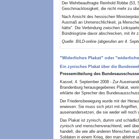
Der Wehrbeauftragte Reinhold Robbe (53, 
Geschmacklosigkeit, die nicht mehr zu über
Nach Ansicht des hessischen Ministerpräsi
Ausmaß an Unmenschlichkeit, ja Menschenv
hätte". Die Verbindung zwischen Linkspar
Bündnisgrüne davor abschrecken, mit ihr
Quelle: BILD-online (abgerufen am 4. Sep
"Widerliches Plakat" oder "widerliche
Ein zynisches Plakat über die Bundeswe
Pressemitteilung des Bundesausschusses
Kassel, 4. September 2008 - Zur Auseinand
Brandenburg herausgegebenes Plakat, worin
erklärte der Sprecher des Bundesausschuss
Der Friedensbewegung wurde mit der Heraus
erwiesen: Sie muss sich jetzt mit Angriffe
auseinandersetzen, die sie weder will noch v
Das Plakat ist zynisch, dumm und schädlich
zynisch und menschenverachtend, weil übe
handelt, die wie alle anderen Menschen auc
Soldaten in einem Krieg, den man ablehnt un