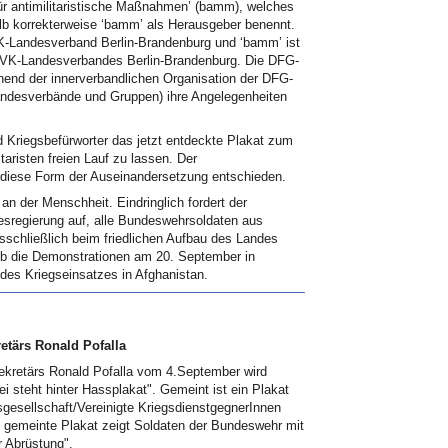
für antimilitaristische Maßnahmen’ (bamm), welches
lb korrekterweise ‘bamm’ als Herausgeber benennt.
Landesverband Berlin-Brandenburg und ‘bamm’ ist
-VK-Landesverbandes Berlin-Brandenburg. Die DFG-
chend der innerverbandlichen Organisation der DFG-
andesverbände und Gruppen) ihre Angelegenheiten
 Kriegsbefürworter das jetzt entdeckte Plakat zum
aristen freien Lauf zu lassen. Der
 diese Form der Auseinandersetzung entschieden.
an der Menschheit. Eindringlich fordert der
sregierung auf, alle Bundeswehrsoldaten aus
schließlich beim friedlichen Aufbau des Landes
lb die Demonstrationen am 20. September in
 des Kriegseinsatzes in Afghanistan.
tärs Ronald Pofalla
ekretärs Ronald Pofalla vom 4.September wird
i steht hinter Hassplakat". Gemeint ist ein Plakat
sgesellschaft/Vereinigte KriegsdienstgegnerInnen
h gemeinte Plakat zeigt Soldaten der Bundeswehr mit
r Abrüstung".