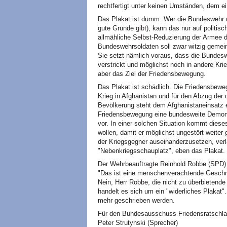
rechtfertigt unter keinen Umständen, dem 
Das Plakat ist dumm. Wer die Bundeswehr r
gute Gründe gibt), kann das nur auf politi
allmähliche Selbst-Reduzierung der Armee d
Bundeswehrsoldaten soll zwar witzig gemeint s
Sie setzt nämlich voraus, dass die Bundesw
verstrickt und möglichst noch in andere Kri
aber das Ziel der Friedensbewegung.
Das Plakat ist schädlich. Die Friedensbeweg
Krieg in Afghanistan und für den Abzug der
Bevölkerung steht dem Afghanistaneinsatz eb
Friedensbewegung eine bundesweite Demonst
vor. In einer solchen Situation kommt diese
wollen, damit er möglichst ungestört weiter
der Kriegsgegner auseinanderzusetzen, verl
"Nebenkriegsschauplatz", eben das Plakat.
Der Wehrbeauftragte Reinhold Robbe (SPD) 
"Das ist eine menschenverachtende Geschmac
Nein, Herr Robbe, die nicht zu überbietende
handelt es sich um ein "widerliches Plakat"
mehr geschrieben werden.
Für den Bundesausschuss Friedensratschla
Peter Strutynski (Sprecher)