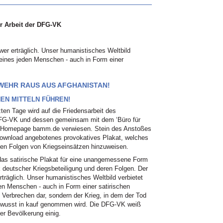
r Arbeit der DFG-VK
wer erträglich. Unser humanistisches Weltbild
eines jeden Menschen - auch in Form einer
ESWEHR RAUS AUS AFGHANISTAN!
EN MITTELN FÜHREN!
zten Tage wird auf die Friedensarbeit des
DFG-VK und dessen gemeinsam mit dem ‘Büro für
en Homepage bamm.de verwiesen. Stein des Anstoßes
m Download angebotenes provokatives Plakat, welches
chen Folgen von Kriegseinsätzen hinzuweisen.
as satirische Plakat für eine unangemessene Form
 deutscher Kriegsbeteiligung und deren Folgen. Der
träglich. Unser humanistisches Weltbild verbietet
n Menschen - auch in Form einer satirischen
in Verbrechen dar, sondern der Krieg, in dem der Tod
bewusst in kauf genommen wird. Die DFG-VK weiß
er Bevölkerung einig.