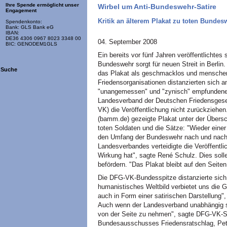
Ihre Spende ermöglicht unser
Wirbel um Anti-Bundeswehr-Satire
Engagement
Kritik an älterem Plakat zu toten Bunde
Spendenkonto:
Bank: GLS Bank eG
IBAN:
DE36 4306 0967 8023 3348 00
04. September 2008
BIC: GENODEM1GLS
Ein bereits vor fünf Jahren veröffentlichtes
Bundeswehr sorgt für neuen Streit in Berlin
Suche
das Plakat als geschmacklos und menschen
Friedensorganisationen distanzierten sich 
"unangemessen" und "zynisch" empfundenen Da
Landesverband der Deutschen Friedensgesel
VK) die Veröffentlichung nicht zurückziehe
(bamm.de) gezeigte Plakat unter der Übersch
toten Soldaten und die Sätze: "Wieder ein
den Umfang der Bundeswehr nach und nach z
Landesverbandes verteidigte die Veröffentli
Wirkung hat", sagte René Schulz. Dies soll
befördern. "Das Plakat bleibt auf den Seiten
Die DFG-VK-Bundesspitze distanzierte sich
humanistisches Weltbild verbietet uns die
auch in Form einer satirischen Darstellung"
Auch wenn der Landesverband unabhängig se
von der Seite zu nehmen", sagte DFG-VK-S
Bundesausschusses Friedensratschlag, Pete