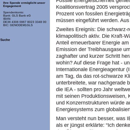
Fossile Energiesicherheit genieß
Ihre Spende ermöglicht unser
Koalitionsvertrag 2005 verspro
Engagement
Prozent von fossilen Energietr
Spendenkonto:
Bank: GLS Bank eG
IBAN:
müssen eingeführt werden. Aus
DE36 4306 0967 8023 3348 00
BIC: GENODEM1GLS
Zweites Ereignis: Die schwarz-
klimapolitisch aktiv. Die Kraft-
Suche
Anteil erneuerbarer Energie am 
Emission der Treibhausgase um 
zaghafter und kurzer Schritt h
wohin? Auf diese Frage hat - und 
Internationale Energieagentur (
am Tag, da das rot-schwarze K
unterbreitete, war nachgerade 
die IEA - sollten pro Jahr weltwe
mit seinen Produktionsweisen
und Konzernstrukturen würde 
Energiesystems zum globalisier
Man versteht nun besser, was I
als er jüngst erklärte: “Ich denk