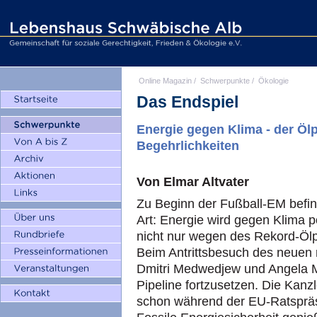
Online Magazin
/
Schwerpunkte
/
Ökologie
Das Endspiel
Energie gegen Klima - der Öl
Begehrlichkeiten
Von Elmar Altvater
Zu Beginn der Fußball-EM befin
Art: Energie wird gegen Klima po
nicht nur wegen des Rekord-Ölpr
Beim Antrittsbesuch des neuen 
Dmitri Medwedjew und Angela M
Pipeline fortzusetzen. Die Kanzle
schon während der EU-Ratspräsi