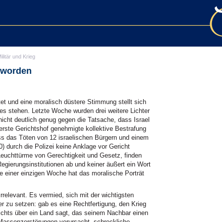
ilitär und Krieg
t worden
et und eine moralisch düstere Stimmung stellt sich
es stehen. Letzte Woche wurden drei weitere Lichter
icht deutlich genug gegen die Tatsache, dass Israel
erste Gerichtshof genehmigte kollektive Bestrafung
ss das Töten von 12 israelischen Bürgern und einem
 durch die Polizei keine Anklage vor Gericht
e Leuchttürme von Gerechtigkeit und Gesetz, finden
Regierungsinstitutionen ab und keiner äußert ein Wort
e einer einzigen Woche hat das moralische Porträt
relevant. Es vermied, sich mit der wichtigsten
r zu setzen: gab es eine Rechtfertigung, den Krieg
ichts über ein Land sagt, das seinem Nachbar einen
, Massenzerstörungen verursacht, schreckliche