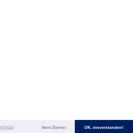
schutz
Nein Danke!
OK, einverstanden!