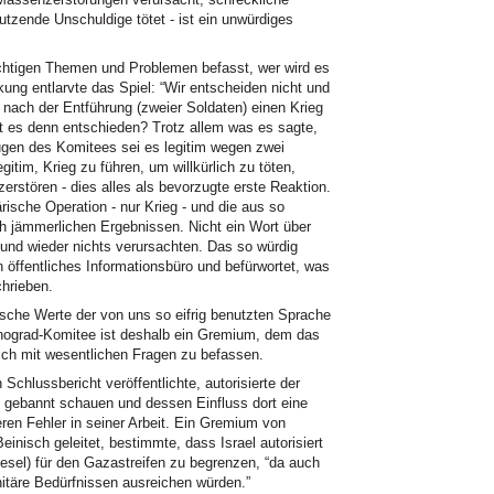
tzende Unschuldige tötet - ist ein unwürdiges
chtigen Themen und Problemen befasst, wer wird es
ung entlarvte das Spiel: “Wir entscheiden nicht und
 nach der Entführung (zweier Soldaten) einen Krieg
at es denn entschieden? Trotz allem was es sagte,
Augen des Komitees sei es legitim wegen zwei
egitim, Krieg zu führen, um willkürlich zu töten,
rstören - dies alles als bevorzugte erste Reaktion.
rische Operation - nur Krieg - und die aus so
ch jämmerlichen Ergebnissen. Nicht ein Wort über
 und wieder nichts verursachten. Das so würdig
öffentliches Informationsbüro und befürwortet, was
chrieben.
ische Werte der von uns so eifrig benutzten Sprache
nograd-Komitee ist deshalb ein Gremium, dem das
sich mit wesentlichen Fragen zu befassen.
hlussbericht veröffentlichte, autorisierte der
e gebannt schauen und dessen Einfluss dort eine
eren Fehler in seiner Arbeit. Ein Gremium von
einisch geleitet, bestimmte, dass Israel autorisiert
iesel) für den Gazastreifen zu begrenzen, “da auch
itäre Bedürfnissen ausreichen würden.”