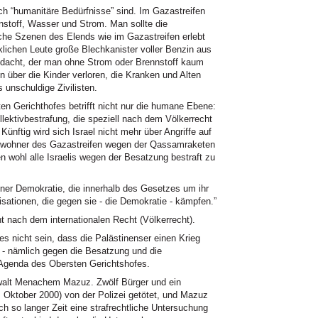
ch “humanitäre Bedürfnisse” sind. Im Gazastreifen
stoff, Wasser und Strom. Man sollte die
lche Szenen des Elends wie im Gazastreifen erlebt
klichen Leute große Blechkanister voller Benzin aus
gedacht, der man ohne Strom oder Brennstoff kaum
 über die Kinder verloren, die Kranken und Alten
 unschuldige Zivilisten.
en Gerichthofes betrifft nicht nur die humane Ebene:
lektivbestrafung, die speziell nach dem Völkerrecht
Künftig wird sich Israel nicht mehr über Angriffe auf
ewohner des Gazastreifen wegen der Qassamraketen
n wohl alle Israelis wegen der Besatzung bestraft zu
einer Demokratie, die innerhalb des Gesetzes um ihr
sationen, die gegen sie - die Demokratie - kämpfen.”
nach dem internationalen Recht (Völkerrecht).
s nicht sein, dass die Palästinenser einen Krieg
st - nämlich gegen die Besatzung und die
er Agenda des Obersten Gerichtshofes.
nwalt Menachem Mazuz. Zwölf Bürger und ein
 Oktober 2000) von der Polizei getötet, und Mazuz
 so langer Zeit eine strafrechtliche Untersuchung