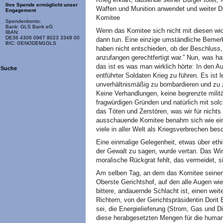
Ihre Spende ermöglicht unser
Waffen und Munition anwendet und weiter Du
Engagement
Komitee
Spendenkonto:
Bank: GLS Bank eG
Wenn das Komitee sich nicht mit diesen wi
IBAN:
DE36 4306 0967 8023 3348 00
dann tun. Eine einzige umständliche Bemerk
BIC: GENODEM1GLS
haben nicht entschieden, ob der Beschluss,
anzufangen gerechtfertigt war.” Nun, was h
das ist es was man wirklich hörte: In den 
Suche
entführter Soldaten Krieg zu führen. Es ist l
unverhältnismäßig zu bombardieren und zu ze
Keine Verhandlungen, keine begrenzte militä
fragwürdigen Gründen und natürlich mit sol
das Töten und Zerstören, was wir für nichts
ausschauende Komitee benahm sich wie ein 
viele in aller Welt als Kriegsverbrechen bes
Eine einmalige Gelegenheit, etwas über eth
der Gewalt zu sagen, wurde vertan. Das Wi
moralische Rückgrat fehlt, das vermeidet, 
Am selben Tag, an dem das Komitee seinen Sc
Oberste Gerichtshof, auf den alle Augen wi
bittere, andauernde Schlacht ist, einen weit
Richtern, von der Gerichtspräsidentin Dorit B
sei, die Energielieferung (Strom, Gas und D
diese herabgesetzten Mengen für die human