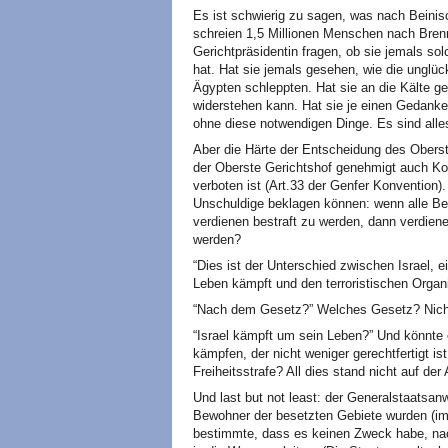
Es ist schwierig zu sagen, was nach Beinis
schreien 1,5 Millionen Menschen nach Brenn
Gerichtpräsidentin fragen, ob sie jemals so
hat. Hat sie jemals gesehen, wie die unglüc
Ägypten schleppten. Hat sie an die Kälte 
widerstehen kann. Hat sie je einen Gedanken
ohne diese notwendigen Dinge. Es sind alles
Aber die Härte der Entscheidung des Oberst
der Oberste Gerichtshof genehmigt auch Kol
verboten ist (Art.33 der Genfer Konvention). 
Unschuldige beklagen können: wenn alle B
verdienen bestraft zu werden, dann verdiene
werden?
“Dies ist der Unterschied zwischen Israel, 
Leben kämpft und den terroristischen Organi
“Nach dem Gesetz?” Welches Gesetz? Nicht 
“Israel kämpft um sein Leben?” Und könnte e
kämpfen, der nicht weniger gerechtfertigt i
Freiheitsstrafe? All dies stand nicht auf d
Und last but not least: der Generalstaatsa
Bewohner der besetzten Gebiete wurden (im
bestimmte, dass es keinen Zweck habe, nach