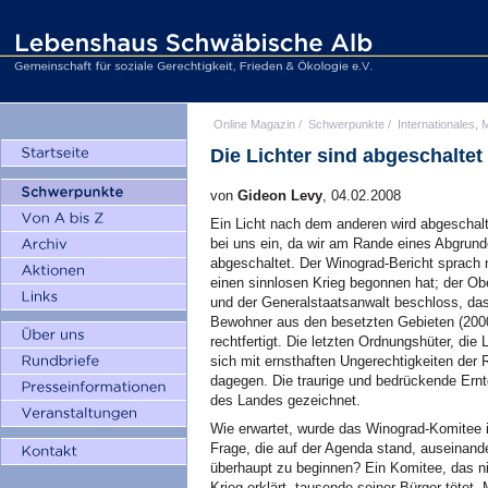
Online Magazin
/
Schwerpunkte
/
Internationales, M
Die Lichter sind abgeschalte
von
Gideon Levy
, 04.02.2008
Ein Licht nach dem anderen wird abgeschalt
bei uns ein, da wir am Rande eines Abgrund
abgeschaltet. Der Winograd-Bericht sprach n
einen sinnlosen Krieg begonnen hat; der Ob
und der Generalstaatsanwalt beschloss, da
Bewohner aus den besetzten Gebieten (2000)
rechtfertigt. Die letzten Ordnungshüter, di
sich mit ernsthaften Ungerechtigkeiten der 
dagegen. Die traurige und bedrückende Ernt
des Landes gezeichnet.
Wie erwartet, wurde das Winograd-Komitee ir
Frage, die auf der Agenda stand, auseinande
überhaupt zu beginnen? Ein Komitee, das n
Krieg erklärt, tausende seiner Bürger tötet