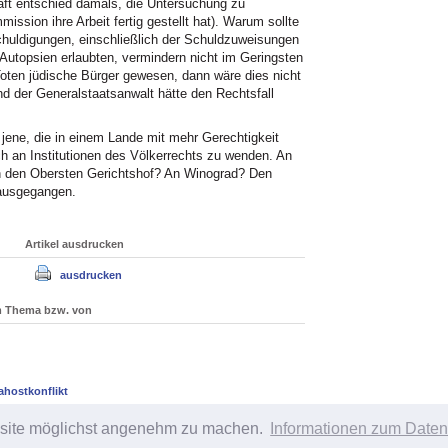
haft entschied damals, die Untersuchung zu
ssion ihre Arbeit fertig gestellt hat). Warum sollte
schuldigungen, einschließlich der Schuldzuweisungen
 Autopsien erlaubten, vermindern nicht im Geringsten
oten jüdische Bürger gewesen, dann wäre dies nicht
und der Generalstaatsanwalt hätte den Rechtsfall
 jene, die in einem Lande mit mehr Gerechtigkeit
h an Institutionen des Völkerrechts zu wenden. An
 den Obersten Gerichtshof? An Winograd? Den
 ausgegangen.
Artikel ausdrucken
ausdrucken
um Thema bzw. von
ahostkonflikt
bsite möglichst angenehm zu machen.
Informationen zum Daten