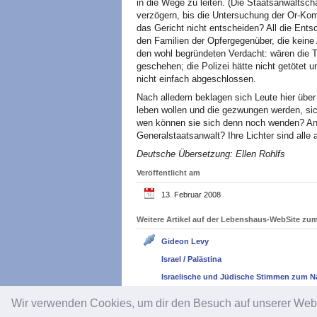
in die Wege zu leiten. (Die Staatsanwaltsc
verzögern, bis die Untersuchung der Or-Kommi
das Gericht nicht entscheiden? All die Ent
den Familien der Opfergegenüber, die keine
den wohl begründeten Verdacht: wären die T
geschehen; die Polizei hätte nicht getötet 
nicht einfach abgeschlossen.
Nach alledem beklagen sich Leute hier über
leben wollen und die gezwungen werden, sic
wen können sie sich denn noch wenden? An
Generalstaatsanwalt? Ihre Lichter sind alle
Deutsche Übersetzung: Ellen Rohlfs
Veröffentlicht am
13. Februar 2008
Weitere Artikel auf der Lebenshaus-WebSite z
Gideon Levy
Israel / Palästina
Israelische und Jüdische Stimmen zum N
Wir verwenden Cookies, um dir den Besuch auf unserer We
Impressum
/
Datenschutz