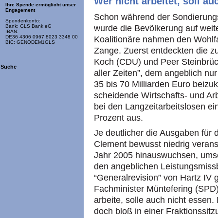
Wer nicht arbeitet, soll au
Ihre Spende ermöglicht unser
Engagement
Schon während der Sondierung
Spendenkonto:
wurde die Bevölkerung auf weite
Bank: GLS Bank eG
IBAN:
DE36 4306 0967 8023 3348 00
Koalitionäre nahmen den Wohlfah
BIC: GENODEM1GLS
Zange. Zuerst entdeckten die z
Koch (CDU) und Peer Steinbrüc
Suche
aller Zeiten”, dem angeblich nu
35 bis 70 Milliarden Euro bei
scheidende Wirtschafts- und Ar
bei den Langzeitarbeitslosen e
Prozent aus.
Je deutlicher die Ausgaben für d
Clement bewusst niedrig verans
Jahr 2005 hinauswuchsen, umso
den angeblichen Leistungsmiss
“Generalrevision” von Hartz IV 
Fachminister Müntefering (SPD) 
arbeite, solle auch nicht essen
doch bloß in einer Fraktionssit