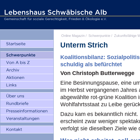
Online Magazin
/
Schwerpunkte
/
Zukunftsfähige W
Unterm Strich
Koalitionsbilanz: Sozialpolit
schuldig als befürchtet
Von Christoph Butterwegge
Eine Besinnungspause, eine um
im Herbst vergangenen Jahres a
abgewählte rot-grüne Koalition
Wohlfahrtsstaat zu Leibe gerück
Dazu kam es bekanntlich nicht. D
erscheint zwar weniger spektak
verfolgt sie dieselben Ziele wie 