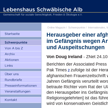
Online Magazin
/
Schwerpunkte
/
Internationales, M
Herausgeber einer afgh
im Gefängnis wegen Ar
und Auspeitschungen
Von Doug Ireland
- ZNet 24.10
Berichten der Associated Press
Pak Times
zufolge ist der He
2
afghanischen Frauenzeitschrift
Jahren Gefängnis verurteilt wo
betraute Richter vom Rat der 
den Herausgeber ins Gefängnis 
Religionsgelehrten] ist das füh
wird von konservativen Geistlic