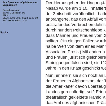
Der Herausgeber der Haqooq-i-Z
Ihre Spende ermöglicht unser
Engagement
Nasab wurde am 1.10. inhaftiert
Spendenkonto:
der Zeitschrift veröffentlicht ha
Bank: GLS Bank eG
IBAN:
DE36 4306 0967 8023 3348 00
anprangerte, das den Abfall vom
BIC: GENODEM1GLS
bestrafendes Verbrechen defini
durch hundert Peitschenhiebe kr
Suche
dass Männer und Frauen vom G
sollten. (“In einigen Fällen wu
halbe Wert von dem eines Mann
Associated Press.) Mit andere
und Frauen juristisch gleichbere
Steinigungen falsch sind, sind “
Jahre in den Knast geschickt w
Nun, erinnern sie sich noch an 
der Frauen in Afghanistan, der
die Amerikaner davon überzeuge
Landes gerechtfertigt sei? Erinn
theatralisch gekleidete Hamid 
das Amt des afghanischen Präsi