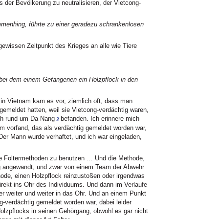
s der Bevölkerung zu neutralisieren, der Vietcong-
mmenhing, führte zu einer geradezu schrankenlosen
gewissen Zeitpunkt des Krieges an alle wie Tiere
 bei dem einem Gefangenen ein Holzpflock in den
in Vietnam kam es vor, ziemlich oft, dass man
gemeldet hatten, weil sie Vietcong-verdächtig waren,
ich rund um Da Nang
befanden. Ich erinnere mich
2
uum vorfand, das als verdächtig gemeldet worden war,
Der Mann wurde verhaftet, und ich war eingeladen,
ne Foltermethoden zu benutzen … Und die Methode,
ng angewandt, und zwar von einem Team der Abwehr
thode, einen Holzpflock reinzustoßen oder irgendwas
direkt ins Ohr des Individuums. Und dann im Verlaufe
r weiter und weiter in das Ohr. Und an einem Punkt
g-verdächtig gemeldet worden war, dabei leider
olzpflocks in seinen Gehörgang, obwohl es gar nicht