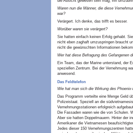
die Absicht gewesen sein mag, ihn umzubring
Waren nun die Männer, die diese Vernehmun
war?
Verärgert. Ich denke, das trifft es besser.
Worüber waren sie verärgert?
Sie hatten einfach keinen Erfolg gehabt. S
nicht eben zaghaft umzuspringen braucht un
nicht die gewünschten Informationen beko
Wer hat diese Befragung des Gefangenen d
Ein Team, das der Marine unterstand, der E
speziellen Zentrum. Bei der Vernehmung war
anwesend.
Das Feldtelefon
Wie hat man sich die Wirkung des Phoenix-
Das Programm verteilte eine Menge Geld ü
Polizeistaat. Speziell an die südvietnamesi
Vernehmungsstationen erfolgreich aufgebaut
Die Fassaden waren wie die von Schulen. 
Aber sie hatten Doppelmauern. Hinter der i
Amerikaner die Vietnamesen beaufsichtigten
Jedes dieser 150 Vernehmungszentren hatt