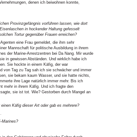
en Vernehmungen, denen ich beiwohnen konnte,
ichen Provinzgefängnis vorführen lassen, wie dort
 Eisenlaschen in hockender Haltung gefesselt
solchen Tortur gegenüber Frauen erreichen?
r Agenten eine Frau gemeldet, die ihm sehr
einer Mannschaft für politische Ausbildung in ihrem
ines der Marine-Arrestzentren bei Da Nang. Mir wurde
 sie in gewissen Abständen. Und wirklich habe ich
n. Sie hockte in einem Käfig, der war
nd von Tag zu Tag sah ich sie schwächer und immer
en, sie bekam kaum Wasser, und sie hatte nichts,
immerte ihre Lage natürlich immer mehr. Bis ich
ht mehr in ihrem Käfig. Und ich fragte den
sagte, sie ist tot. Wie? Gestorben durch Mangel an
inen Käfig dieser Art oder gab es mehrere?
…
S-Marines?