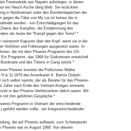
eßen Feuerwände aus Napalm aufsteigen, in denen
 ein Hauch Asche übrig blieb. Sie erstickten
hong in Nordvietnam unter den Bombenteppichen der
en gegen die Täter von My Lai ist keines der in
eahndet worden - von Entschädigungen für das
r Zweck des Kampfes, die Eindämmung des
nders als heute der “Kampf gegen den Terror”.*
seinerzeit Kapuzen über den Kopf, wenn sie in die
er Verhören und Folterungen ausgesetzt waren. In
ahmen, die mit dem Phoenix-Programm des US-
. Ein Programm, das 1968 für Südvietnam entwickelt
 Bürokratie und des Tötens in Gang setzte.*
hmen Phoenix konnten die Publizisten Walter
 H & S) 1979 den Amerikaner K. Barton Osborn
r sich selbst nannte, der als Berater für das Phoenix-
er Jahre nach Ende des Vietnam-Krieges erinnerte
rzeit in den Phoenix-Verhörzentren üblich waren. Wir
n mit ihm geführten Gespräche.*
oenix-Programm in Vietnam der entscheidende
geführt werden sollte - ein kriegsentscheidender
1
edung, die auf Phoenix aufbaute, zum Schwerpunkt
von Phoenix war im August 1968. Von diesem