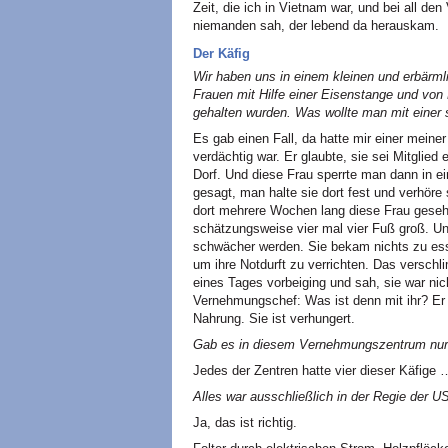
Zeit, die ich in Vietnam war, und bei all d
niemanden sah, der lebend da herauskam.
Der Käfig
Wir haben uns in einem kleinen und erbärml
Frauen mit Hilfe einer Eisenstange und von
gehalten wurden. Was wollte man mit einer 
Es gab einen Fall, da hatte mir einer meine
verdächtig war. Er glaubte, sie sei Mitglied 
Dorf. Und diese Frau sperrte man dann in e
gesagt, man halte sie dort fest und verhöre
dort mehrere Wochen lang diese Frau gesehe
schätzungsweise vier mal vier Fuß groß. U
schwächer werden. Sie bekam nichts zu ess
um ihre Notdurft zu verrichten. Das verschl
eines Tages vorbeiging und sah, sie war nic
Vernehmungschef: Was ist denn mit ihr? Er 
Nahrung. Sie ist verhungert.
Gab es in diesem Vernehmungszentrum nur e
Jedes der Zentren hatte vier dieser Käfige 
Alles war ausschließlich in der Regie der U
Ja, das ist richtig.