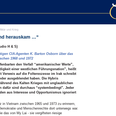
ilitär und Krieg
end herauskam …”
dio H & S)
stigen
CIA
-Agenten K. Barton Osborn über das
schen 1968 und 1972
fenbarten den Verfall “amerikanischer Werte”,
digkeit einer westlichen Führungsnation”, heißt
t Verweis auf die Folterexzesse im Irak schreibt
oder ausgeblendet haben. Die Hybris
während des Kalten Krieges mit unglaublichen
n dafür sind durchaus “systembedingt”. Jeder
erden aus Interesse und Opportunismus ignoriert
enz in Vietnam zwischen 1965 und 1973 zu erinnern,
r Demokratie und Menschenrechte dort unterwegs war.
 das von My Lai - sie vergifteten riesige