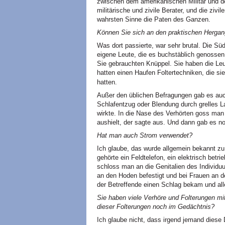
zwischen dem amerikanischen Militär und 
militärische und zivile Berater, und die ziv
wahrsten Sinne die Paten des Ganzen.
Können Sie sich an den praktischen Hergan
Was dort passierte, war sehr brutal. Die 
eigene Leute, die es buchstäblich genossen,
Sie gebrauchten Knüppel. Sie haben die Leut
hatten einen Haufen Foltertechniken, die sie
hatten.
Außer den üblichen Befragungen gab es au
Schlafentzug oder Blendung durch grelles L
wirkte. In die Nase des Verhörten goss man 
aushielt, der sagte aus. Und dann gab es n
Hat man auch Strom verwendet?
Ich glaube, das wurde allgemein bekannt zu 
gehörte ein Feldtelefon, ein elektrisch betr
schloss man an die Genitalien des Individ
an den Hoden befestigt und bei Frauen an 
der Betreffende einen Schlag bekam und all
Sie haben viele Verhöre und Folterungen m
dieser Folterungen noch im Gedächtnis?
Ich glaube nicht, dass irgend jemand diese