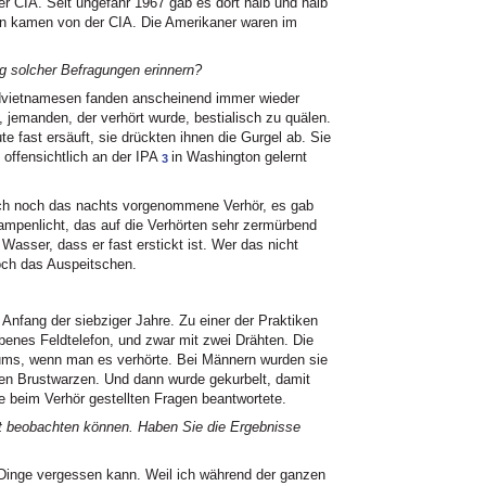
der
CIA.
Seit ungefähr 1967 gab es dort halb und halb
ilen kamen von der
CIA.
Die Amerikaner waren im
g solcher Befragungen erinnern?
Südvietnamesen fanden anscheinend immer wieder
 jemanden, der verhört wurde, bestialisch zu quälen.
e fast ersäuft, sie drückten ihnen die Gurgel ab. Sie
 offensichtlich an der
IPA
in Washington gelernt
3
ch noch das nachts vorgenommene Verhör, es gab
ampenlicht, das auf die Verhörten sehr zermürbend
Wasser, dass er fast erstickt ist. Wer das nicht
och das Auspeitschen.
Anfang der siebziger Jahre. Zu einer der Praktiken
iebenes Feldtelefon, und zwar mit zwei Drähten. Die
uums, wenn man es verhörte. Bei Männern wurden sie
den Brustwarzen. Und dann wurde gekurbelt, damit
e beim Verhör gestellten Fragen beantwortete.
it beobachten können. Haben Sie die Ergebnisse
 Dinge vergessen kann. Weil ich während der ganzen