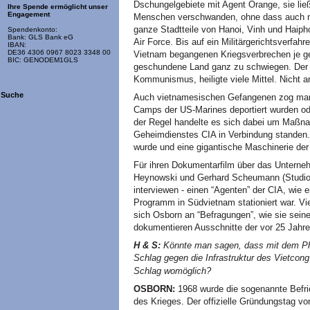
Dschungelgebiete mit Agent Orange, sie li
Ihre Spende ermöglicht unser
Engagement
Menschen verschwanden, ohne dass auch nur
ganze Stadtteile von Hanoi, Vinh und Haip
Spendenkonto:
Bank: GLS Bank eG
Air Force. Bis auf ein Militärgerichtsverfahr
IBAN:
DE36 4306 0967 8023 3348 00
Vietnam begangenen Kriegsverbrechen je g
BIC: GENODEM1GLS
geschundene Land ganz zu schwiegen. De
Kommunismus, heiligte viele Mittel. Nicht a
Suche
Auch vietnamesischen Gefangenen zog man 
Camps der US-Marines deportiert wurden od
der Regel handelte es sich dabei um Maßn
Geheimdienstes
CIA
in Verbindung standen
wurde und eine gigantische Maschinerie der
Für ihren Dokumentarfilm über das Unterne
Heynowski und Gerhard Scheumann (Studio
interviewen - einen “Agenten” der
CIA,
wie e
Programm in Südvietnam stationiert war. Vi
sich Osborn an “Befragungen”, wie sie seine
dokumentieren Ausschnitte der vor 25 Jahre
H & S:
Könnte man sagen, dass mit dem Ph
Schlag gegen die Infrastruktur des Vietcong
Schlag womöglich?
OSBORN
:
1968 wurde die sogenannte Befri
des Krieges. Der offizielle Gründungstag 