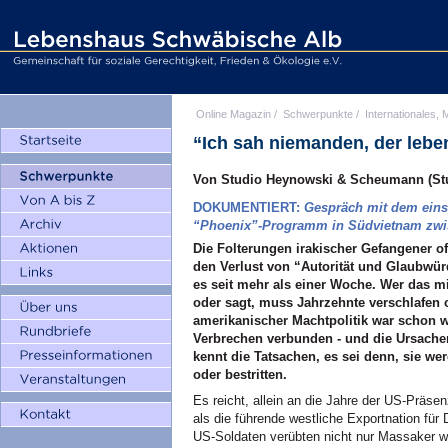
Online Magazin
/
Schwerpunkte
/
Internationales, M
“Ich sah niemanden, der leb
Von Studio Heynowski & Scheumann (Stu
DOKUMENTIERT
:
Gespräch mit dem ein
“Phoenix”-Programm in Südvietnam zwi
Die Folterungen irakischer Gefangener of
den Verlust von “Autorität und Glaubwür
es seit mehr als einer Woche. Wer das mi
oder sagt, muss Jahrzehnte verschlafen 
amerikanischer Machtpolitik war schon 
Verbrechen verbunden - und die Ursache
kennt die Tatsachen, es sei denn, sie w
oder bestritten.
Es reicht, allein an die Jahre der US-Präs
als die führende westliche Exportnation fü
US-Soldaten verübten nicht nur Massaker wie