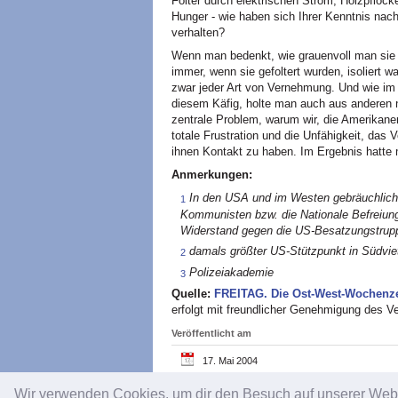
Folter durch elektrischen Strom, Holzpflöc
Hunger - wie haben sich Ihrer Kenntnis nach
verhalten?
Wenn man bedenkt, wie grauenvoll man sie 
immer, wenn sie gefoltert wurden, isoliert 
zwar jeder Art von Vernehmung. Und wie im Fa
diesem Käfig, holte man auch aus anderen n
zentrale Problem, warum wir, die Amerikaner,
totale Frustration und die Unfähigkeit, das
ihnen Kontakt zu haben. Im Ergebnis hatte m
Anmerkungen:
In den
USA
und im Westen gebräuchlich
1
Kommunisten bzw. die Nationale Befreiung
Widerstand gegen die US-Besatzungstrup
damals größter US-Stützpunkt in Südvi
2
Polizeiakademie
3
Quelle:
FREITAG.
Die Ost-West-Wochenz
erfolgt mit freundlicher Genehmigung des Ve
Veröffentlicht am
17. Mai 2004
Wir verwenden Cookies, um dir den Besuch auf unserer We