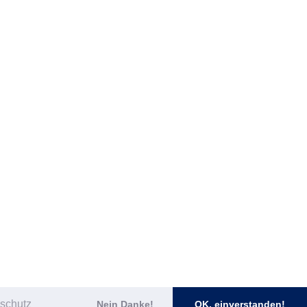
schutz
Nein Danke!
OK, einverstanden!