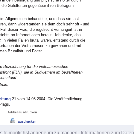
ke in den Gehörgang und physische Folter durch
 die Gefolterten gegenüber ihren Befragern
im Allgemeinen behandelte, und dass sie fast
waren, dann widerstanden sie dem doch sehr oft - und
ll dieser Frau, die regelrecht verhungert ist in
ichts an Informationen heraus. Ich denke, das
 in vielen Fällen brutal waren, entstand durch die
 Vertrauen der Vietnamesen zu gewinnen und mit
an Brutalität und Folter.
e Bezeichnung für die vietnamesischen
sfront (FLN), die in Südvietnam im bewaffneten
pen stand.
etnam
eitung
21 vom 14.05.2004. Die Veröffentlichung
rlags.
Artikel ausdrucken
ausdrucken
bsite möglichst angenehm zu machen.
Informationen zum Daten