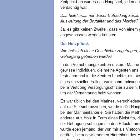
Zeitpunkt an war es das Hauptziel, jeden au
verdächtig war.
Das heißt, was mit dieser Befriedung zusa
Ausweitung der Brutalität und des Mordes?
Ja, es gibt keinen Zweifel, dass von einem 
abgeschossen werden konnten.
Der Holzpflock
Wie hat sich diese Geschichte zugetragen,
Gehörgang getrieben wurde?
In den Vernehmungszentren unserer Marine 
gewisse Individuen, die meine Agenten uns 
festnahm und in die Zentren brachte, die s
eines speziellen Falles, wo ich ein Individ
beim Vietcong Versorgungsoffizier zu sein. 
um der Vernehmung beizuwohnen.
Es war üblich bei den Marines, verschiede
auf die Sie sich beziehen, wurde in Da Na
bei der Marineinfanterie. Sie hatten die Me
anderes aus Holz in Form eines Bleistifts, 
der Befragung schlugen sie den Pflock imme
wurde eben jemand, der von mir als Vietcon
getötet, beim gewaltsamen Hintreiben des H