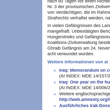
nach 90 Tagen vor einen Richt
Nr. 3 der provisorischen Zivilv
von Verdächtigen, die im Rahme
Strafrechts verhaftet werden, 
In vielen Gefängnissen des Lan
mangelhaft. Unbestätigten Beri
Hungerstreiks und Gefängnisrevo
Koalitions-Zivilverwaltung best
Ghraib Gefängnis am 24. Novem
acht verwundet wurden.
Weitere Informationen von ai
Iraq: Memorandum on co
(AI
INDEX
:
MDE
14/157/2
Iraq: One year on the hu
(AI
INDEX
:
MDE
14/006/2
Weitere englischsprachig
http://web.amnesty.org/l
Ausführliches Irak-Doss