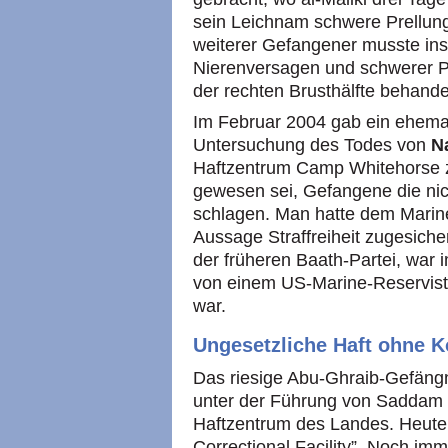
sein Leichnam schwere Prellung
weiterer Gefangener musste ins
Nierenversagen und schwerer P
der rechten Brusthälfte behande
Im Februar 2004 gab ein ehemal
Untersuchung des Todes von
N
Haftzentrum Camp Whitehorse zu
gewesen sei, Gefangene die nich
schlagen. Man hatte dem Marine
Aussage Straffreiheit zugesiche
der früheren Baath-Partei, war
von einem US-Marine-Reservis
war.
Ungesetzliche Haft ohne K
Das riesige Abu-Ghraib-Gefäng
unter der Führung von Saddam 
Haftzentrum des Landes. Heute 
Correctional Facility”. Noch i