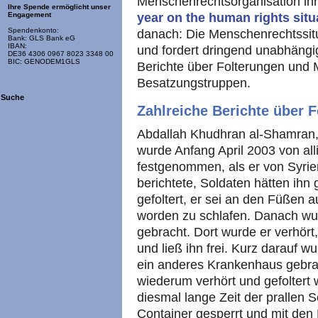
Menschenrechtsorganisation ihr
Ihre Spende ermöglicht unser
year on the human rights situ
Engagement
Spendenkonto:
danach: Die Menschenrechtssitu
Bank: GLS Bank eG
IBAN:
und fordert dringend unabhäng
DE36 4306 0967 8023 3348 00
BIC: GENODEM1GLS
Berichte über Folterungen und 
Besatzungstruppen.
Suche
Zahlreiche Berichte über 
Abdallah Khudhran al-Shamran, 
wurde Anfang April 2003 von al
festgenommen, als er von Syri
berichtete, Soldaten hätten ihn
gefoltert, er sei an den Füßen 
worden zu schlafen. Danach wu
gebracht. Dort wurde er verhör
und ließ ihn frei. Kurz darauf 
ein anderes Krankenhaus gebra
wiederum verhört und gefoltert
diesmal lange Zeit der prallen 
Container gesperrt und mit den 