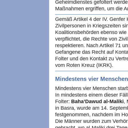
Geheimdienstes gefoltert werde
Maßnahmen ergriffen, um die A
Gemäß Artikel 4 der
IV.
Genfer 
Zivilpersonen in Kriegszeiten si
Koalitionsbehörden ebenso wie
verpflichtet, die Rechte von Ziv
respektieren. Nach Artikel 71 
Gefangene das Recht auf Konta
Folter und den Kontakt zu Vertr
vom Roten Kreuz (IKRK).
Mindestens vier Menschen s
Mindestens vier Menschen starbe
In mindestens einem dieser Fäl
Folter:
Baha’Dawud al-Maliki
,
in Basra, wurde am 14. Septemb
festgenommen, nachdem im Hot
Die Männer wurden zum Verhör 
gebracht, wo al-Maliki drei Tage