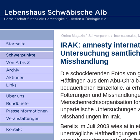
Online Magazin
/
Schwerpunkte
/
Internationales, M
IRAK: amnesty internat
Untersuchung sämtlich
Misshandlung
Die schockierenden Fotos von g
Häftlingen aus dem Abu-Ghraib-
bedauerlichen Einzelfälle. ai erh
Folterungen und Misshandlungen 
Menschenrechtsorganisation for
unparteiische Untersuchungen a
Misshandlungen im Irak.
Bereits im Juli 2003 wies ai 
unerträgliche Haftbedingungen i