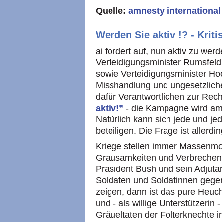
Quelle:
amnesty internationa
Werden Sie aktiv !? - Krit
ai fordert auf, nun aktiv zu we
Verteidigungsminister Rumsfeld,
sowie Verteidigungsminister Hoo
Misshandlung und ungesetzliche
dafür Verantwortlichen zur Rec
aktiv!”
- die Kampagne wird am 
Natürlich kann sich jede und jed
beteiligen. Die Frage ist allerdin
Kriege stellen immer Massenmo
Grausamkeiten und Verbrechen.
Präsident Bush und sein Adjutant
Soldaten und Soldatinnen gege
zeigen, dann ist das pure Heuc
und - als willige Unterstützerin 
Gräueltaten der Folterknechte im