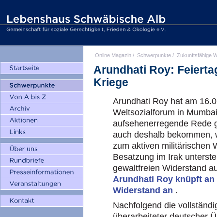
Online Magazin
/
Schwerpunkte
/
Zukunftsfähige W
Arundhati Roy: Feierta
Kriege
Arundhati Roy hat am 16.0
Weltsozialforum in Mumba
aufsehenerregende Rede ge
auch deshalb bekommen, we
zum aktiven militärischen
Besatzung im Irak unterstel
gewaltfreien Widerstand a
Arundhati Roy knüpft an
Widerstand an
.
Nachfolgend die vollständ
überarbeiteter deutscher 