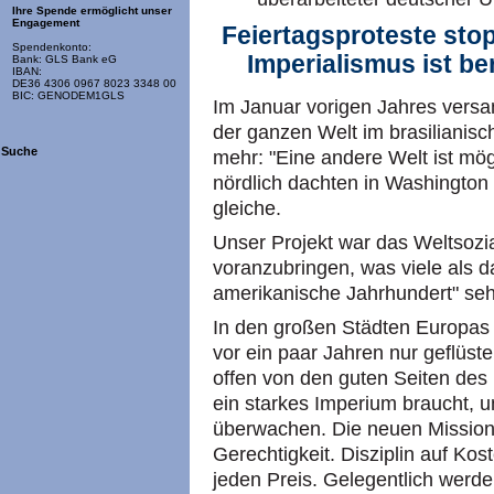
Ihre Spende ermöglicht unser
Engagement
Feiertagsproteste sto
Spendenkonto:
Imperialismus ist b
Bank: GLS Bank eG
IBAN:
DE36 4306 0967 8023 3348 00
BIC: GENODEM1GLS
Im Januar vorigen Jahres vers
der ganzen Welt im brasilianisc
Suche
mehr: "Eine andere Welt ist mög
nördlich dachten in Washington
gleiche.
Unser Projekt war das Weltsozia
voranzubringen, was viele als d
amerikanische Jahrhundert" se
In den großen Städten Europas
vor ein paar Jahren nur geflüst
offen von den guten Seiten des
ein starkes Imperium braucht, 
überwachen. Die neuen Mission
Gerechtigkeit. Disziplin auf K
jeden Preis. Gelegentlich werde