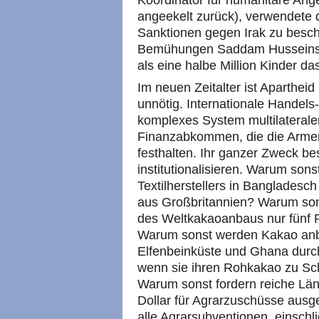
Koordinator für humanitäre Ange
angeekelt zurück), verwendete 
Sanktionen gegen Irak zu beschr
Bemühungen Saddam Husseins i
als eine halbe Million Kinder da
Im neuen Zeitalter ist Apartheid 
unnötig. Internationale Handels
komplexes System multilateral
Finanzabkommen, die die Armen
festhalten. Ihr ganzer Zweck bes
institutionalisieren. Warum son
Textilherstellers in Bangladesc
aus Großbritannien? Warum son
des Weltkakaoanbaus nur fünf P
Warum sonst werden Kakao anb
Elfenbeinküste und Ghana durc
wenn sie ihren Rohkakao zu Sch
Warum sonst fordern reiche Lände
Dollar für Agrarzuschüsse ausg
alle Agrarsubventionen, einschl