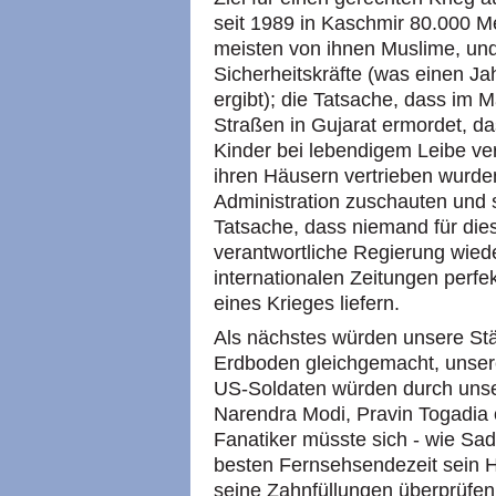
seit 1989 in Kaschmir 80.000 M
meisten von ihnen Muslime, und
Sicherheitskräfte (was einen Ja
ergibt); die Tatsache, dass im
Straßen in Gujarat ermordet, d
Kinder bei lebendigem Leibe v
ihren Häusern vertrieben wurden
Administration zuschauten und si
Tatsache, dass niemand für die
verantwortliche Regierung wied
internationalen Zeitungen perfe
eines Krieges liefern.
Als nächstes würden unsere St
Erdboden gleichgemacht, unsere
US-Soldaten würden durch unser
Narendra Modi, Pravin Togadia 
Fanatiker müsste sich - wie S
besten Fernsehsendezeit sein 
seine Zahnfüllungen überprüfen