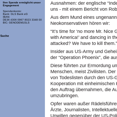
Ausnahmen: der englische “Inde
Ihre Spende ermöglicht unser
Engagement
uns - mit einem Bericht von Robe
Spendenkonto:
Bank: GLS Bank eG
Aus dem Mund eines ungenannt
IBAN:
DE36 4306 0967 8023 3348 00
Neokonservativen hören wir:
BIC: GENODEM1GLS
“It’s time for ‘no more Mr. Nice
Suche
with America!’ and dancing in t
attacked? We have to kill them.
Insider aus US-Army und Gehei
der “Operation Phoenix”, die a
Diese führten zur Ermordung un
Menschen, meist Zivilisten. Der
von Todeslisten durch den US-G
Kooperation mit einheimischen 
den Auftrag übernahmen, die Auf
umzubringen.
Opfer waren außer Rädelsführer
Ärzte, Journalisten, Intellektuel
Unwillen gegenüber der US-Poli