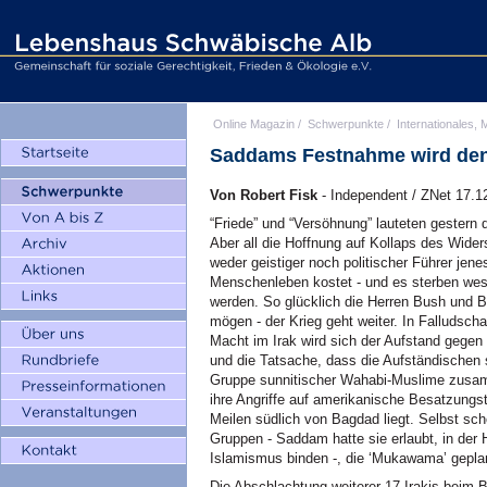
Online Magazin
/
Schwerpunkte
/
Internationales, M
Saddams Festnahme wird den
Von Robert Fisk
- Independent / ZNet 17.1
“Friede” und “Versöhnung” lauteten gestern
Aber all die Hoffnung auf Kollaps des Wide
weder geistiger noch politischer Führer jen
Menschenleben kostet - und es sterben wesen
werden. So glücklich die Herren Bush und 
mögen - der Krieg geht weiter. In Falludsch
Macht im Irak wird sich der Aufstand gegen
und die Tatsache, dass die Aufständischen 
Gruppe sunnitischer Wahabi-Muslime zusam
ihre Angriffe auf amerikanische Besatzungs
Meilen südlich von Bagdad liegt. Selbst s
Gruppen - Saddam hatte sie erlaubt, in der 
Islamismus binden -, die ‘Mukawama’ gepla
Die Abschlachtung weiterer 17 Irakis beim 