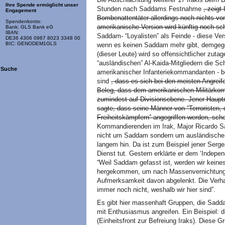
Ihre Spende ermöglicht unser
Stunden nach Saddams Festnahme
, zeigt
Engagement
Bombenattentäter allerdings noch nichts vo
Spendenkonto:
amerikanische Version wird künftig noch s
Bank: GLS Bank eG
IBAN:
Saddam- “Loyalisten” als Feinde - diese Vers
DE36 4306 0967 8023 3348 00
BIC: GENODEM1GLS
wenn es keinen Saddam mehr gibt, demgegenü
(dieser Leute) wird so offensichtlicher zuta
“ausländischen” Al-Kaida-Mitgliedern die S
Suche
amerikanischer Infanteriekommandanten - be
sind
, dass es sich bei den meisten Angreif
Beleg, dass dem amerikanischen Militärkom
zumindest auf Divisionsebene. Jener Hauptm
sagte, dass seine Männer von “Terroristen, 
Freiheitskämpfern” angegriffen werden, sch
Kommandierenden im Irak, Major Ricardo Sa
nicht um Saddam sondern um ausländische 
langem hin. Da ist zum Beispiel jener Serge
Dienst tut. Gestern erklärte er dem ‘Indepen
“Weil Saddam gefasst ist, werden wir keine
hergekommen, um nach Massenvernichtungsw
Aufmerksamkeit davon abgelenkt. Die Verh
immer noch nicht, weshalb wir hier sind”.
Es gibt hier massenhaft Gruppen, die Sadd
mit Enthusiasmus angreifen. Ein Beispiel: die
(Einheitsfront zur Befreiung Iraks). Diese G