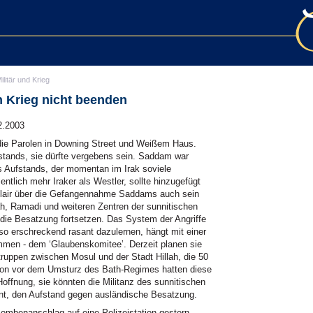
ilitär und Krieg
 Krieg nicht beenden
2.2003
 die Parolen in Downing Street und Weißem Haus.
rstands, sie dürfte vergebens sein. Saddam war
es Aufstands, der momentan im Irak soviele
tlich mehr Iraker als Westler, sollte hinzugefügt
Blair über die Gefangennahme Saddams auch sein
ah, Ramadi und weiteren Zentren der sunnitischen
 die Besatzung fortsetzen. Das System der Angriffe
so erschreckend rasant dazulernen, hängt mit einer
men - dem ‘Glaubenskomitee’. Derzeit planen sie
truppen zwischen Mosul und der Stadt Hillah, die 50
chon vor dem Umsturz des Bath-Regimes hatten diese
Hoffnung, sie könnten die Militanz des sunnitischen
nt, den Aufstand gegen ausländische Besatzung.
Bombenanschlag auf eine Polizeistation gestern -