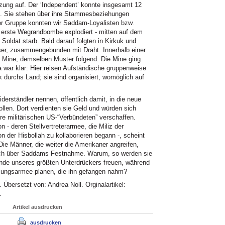
ung auf. Der ‘Independent’ konnte insgesamt 12
en. Sie stehen über ihre Stammesbeziehungen
ner Gruppe konnten wir Saddam-Loyalisten bzw.
e erste Wegrandbombe explodiert - mitten auf dem
 Soldat starb. Bald darauf folgten in Kirkuk und
rser, zusammengebunden mit Draht. Innerhalb einer
 Mine, demselben Muster folgend. Die Mine ging
war klar: Hier reisen Aufständische gruppenweise
 durchs Land; sie sind organisiert, womöglich auf
iderständler nennen, öffentlich damit, in die neue
ollen. Dort verdienten sie Geld und würden sich
re militärischen US-“Verbündeten” verschaffen.
n - deren Stellvertreterarmee, die Miliz der
 der Hisbollah zu kollaborieren begann -, scheint
ie Männer, die weiter die Amerikaner angreifen,
lich über Saddams Festnahme. Warum, so werden sie
 Ende unseres größten Unterdrückers freuen, während
tzungsarmee planen, die ihn gefangen nahm?
Übersetzt von: Andrea Noll. Orginalartikel:
.
Artikel ausdrucken
ausdrucken