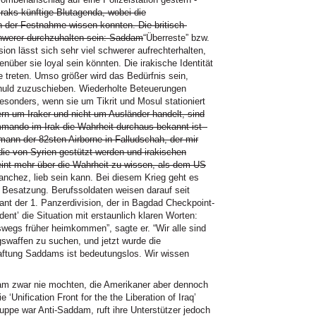
 Iraks künftige Blutagenda, wobei die
n der Festnahme wissen konnten. Die britisch-
chwerer durchzuhalten sein: Saddam
“Überreste” bzw.
ion lässt sich sehr viel schwerer aufrechterhalten,
ber sie loyal sein könnten. Die irakische Identität
ge treten. Umso größer wird das Bedürfnis sein,
chuld zuzuschieben. Wiederholte Beteuerungen
sonders, wenn sie um Tikrit und Mosul stationiert
ern um Iraker und nicht um Ausländer handelt, sind
mando im Irak die Wahrheit durchaus bekannt ist -
ann der 82sten Airborne in Falludschah, der mir
die von Syrien gestützt werden und irakischen
eint mehr über die Wahrheit zu wissen, als dem US
nchez, lieb sein kann. Bei diesem Krieg geht es
Besatzung. Berufssoldaten weisen darauf seit
ant der 1. Panzerdivision, der in Bagdad Checkpoint-
dent’ die Situation mit erstaunlich klaren Worten:
swegs früher heimkommen”, sagte er. “Wir alle sind
affen zu suchen, und jetzt wurde die
aftung Saddams ist bedeutungslos. Wir wissen
am zwar nie mochten, die Amerikaner aber dennoch
 ‘Unification Front for the the Liberation of Iraq’
ruppe war Anti-Saddam, ruft ihre Unterstützer jedoch