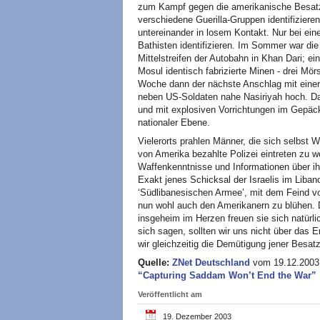
zum Kampf gegen die amerikanische Besatz
verschiedene Guerilla-Gruppen identifizier
untereinander in losem Kontakt. Nur bei ei
Bathisten identifizieren. Im Sommer war di
Mittelstreifen der Autobahn in Khan Dari; ein
Mosul identisch fabrizierte Minen - drei Mö
Woche dann der nächste Anschlag mit einer
neben US-Soldaten nahe Nasiriyah hoch. Da 
und mit explosiven Vorrichtungen im Gepäck
nationaler Ebene.
Vielerorts prahlen Männer, die sich selbst W
von Amerika bezahlte Polizei eintreten zu w
Waffenkenntnisse und Informationen über ih
Exakt jenes Schicksal der Israelis im Libano
‘Südlibanesischen Armee’, mit dem Feind von
nun wohl auch den Amerikanern zu blühen. D
insgeheim im Herzen freuen sie sich natür
sich sagen, sollten wir uns nicht über das
wir gleichzeitig die Demütigung jener Besa
Quelle:
ZNet Deutschland
vom 19.12.2003. 
“Capturing Saddam Won’t End the War”
Veröffentlicht am
19. Dezember 2003