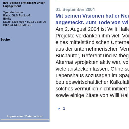
Ihre Spende ermöglicht unser
Engagement
01. September 2004
Spendenkonto:
Mit seinen Visionen hat er N
Bank: GLS Bank eG
IBAN:
angesteckt. Zum Tode von Will
DE36 4306 0967 8023 3348 00
BIC: GENODEM1GLS
Am 2. August 2004 ist Willi Hal
Projekte verdanken ihm viel. V
Suche
eines mittelständischen Untern
aus der unternehmerischen Ver
Buchautor, Referent und Mitbeg
Alternativprojekten aktiv war, 
viele anstecken lassen. Ohne se
Lebenshaus sozusagen im Spag
betriebswirtschaftlicher Kalkul
solches vermutlich nicht initiie
sowie einige Zitate von Willi Hal
1
Impressum
/
Datenschutz