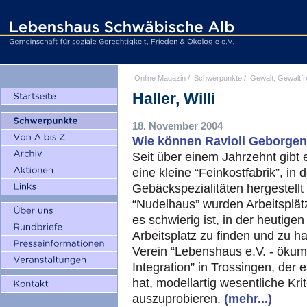
Online Magazin
/
Schwerpunkte
/
Gewalt, Gewaltfr
Haller, Willi
18. November 2004
Wie können Ravioli Geborgen
Seit über einem Jahrzehnt gibt
eine kleine “Feinkostfabrik”, in
Gebäckspezialitäten hergestell
“Nudelhaus” wurden Arbeitsplät
es schwierig ist, in der heutige
Arbeitsplatz zu finden und zu h
Verein “Lebenshaus e.V. - ökum
Integration” in Trossingen, der
hat, modellartig wesentliche Kr
auszuprobieren.
(mehr...)