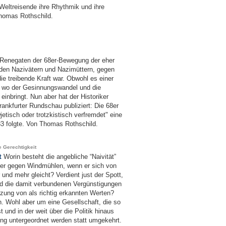
Weltreisende ihre Rhythmik und ihre
homas Rothschild.
n Renegaten der 68er-Bewegung der eher
en Nazivätern und Nazimüttern, gegen
 die treibende Kraft war. Obwohl es einer
, wo der Gesinnungswandel und die
einbringt. Nun aber hat der Historiker
rankfurter Rundschau publiziert: Die 68er
jetisch oder trotzkistisch verfremdet" eine
33 folgte. Von Thomas Rothschild.
e Gerechtigkeit
t
Worin besteht die angebliche “Naivität”
t er gegen Windmühlen, wenn er sich von
und mehr gleicht? Verdient just der Spott,
d die damit verbundenen Vergünstigungen
zung von als richtig erkannten Werten?
. Wohl aber um eine Gesellschaft, die so
 und in der weit über die Politik hinaus
lung untergeordnet werden statt umgekehrt.