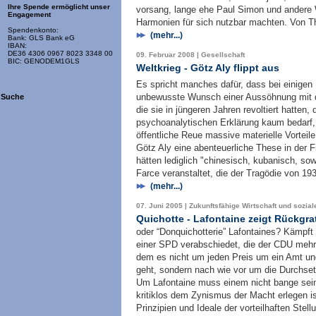
Ihre Spende ermöglicht unser
vorsang, lange ehe Paul Simon und andere 
Engagement
Harmonien für sich nutzbar machten. Von T
Spendenkonto:
(mehr...)
Bank: GLS Bank eG
IBAN:
DE36 4306 0967 8023 3348 00
09. Februar 2008 | Gesellschaft
BIC: GENODEM1GLS
Weltkrieg - Götz Aly flippt aus
Es spricht manches dafür, dass bei einige
unbewusste Wunsch einer Aussöhnung mit d
Suche
die sie in jüngeren Jahren revoltiert hatten,
psychoanalytischen Erklärung kaum bedarf
öffentliche Reue massive materielle Vorteile 
Götz Aly eine abenteuerliche These in der F
hätten lediglich "chinesisch, kubanisch, sow
Farce veranstaltet, die der Tragödie von 19
(mehr...)
07. Juni 2005 | Zukunftsfähige Wirtschaft und sozial
Quichotte - Lafontaine zeigt Rückgra
oder “Donquichotterie” Lafontaines? Kämpf
einer SPD verabschiedet, die der CDU mehr 
dem es nicht um jeden Preis um ein Amt un
geht, sondern nach wie vor um die Durchset
Um Lafontaine muss einem nicht bange sein
kritiklos dem Zynismus der Macht erlegen ist
Prinzipien und Ideale der vorteilhaften Stel