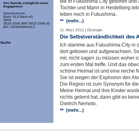
die in Fukushima City geboren und 
Ihre Spende ermöglicht unser
Tochter und Mann in Heidelberg lebt
Engagement
leben noch in Fukushima.
Spendenkonto:
Bank: GLS Bank eG
(mehr...)
IBAN:
DE36 4306 0967 8023 3348 00
BIC: GENODEM1GLS
11. März 2012 | Ökologie
Die Selbstverständlichkeit des 
Suche
Ich stamme aus Fukushima-City in d
dort geboren und aufgewachsen. Se
mir, nicht sagen zu müssen woher 
zum ersten Mal treffe. Und das obw
schöne Heimat ist und eine reiche 
Sie ist wegen der Explosion des At
Die Region ist zum Synonym für di
Meine Heimat und ihre Kinder wurd
nichts gelernt hat, dann gibt es ke
Dietrich Nemoto.
(mehr...)
Imp