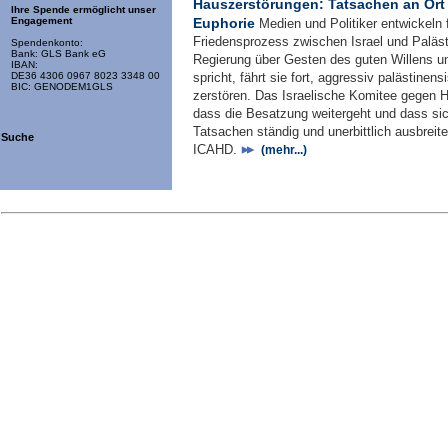
Hauszerstörungen: Tatsachen an Ort 
Ihre Spende ermöglicht unser
Euphorie
Engagement
Medien und Politiker entwickeln 
Friedensprozess zwischen Israel und Paläst
Spendenkonto:
Bank: GLS Bank eG
Regierung über Gesten des guten Willens 
IBAN:
spricht, fährt sie fort, aggressiv palästine
DE36 4306 0967 8023 3348 00
BIC: GENODEM1GLS
zerstören. Das Israelische Komitee gegen H
dass die Besatzung weitergeht und dass sic
Tatsachen ständig und unerbittlich ausbreite
Suche
ICAHD.
(mehr...)