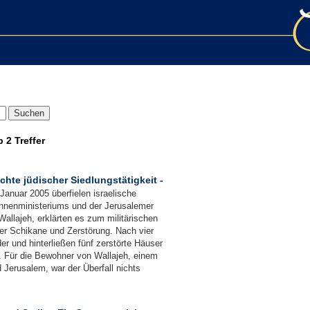
b
2 Treffer
chte jüdischer Siedlungstätigkeit -
nuar 2005 überfielen israelische
 Innenministeriums und der Jerusalemer
Wallajeh, erklärten es zum militärischen
r Schikane und Zerstörung. Nach vier
 und hinterließen fünf zerstörte Häuser
e. Für die Bewohner von Wallajeh, einem
 Jerusalem, war der Überfall nichts