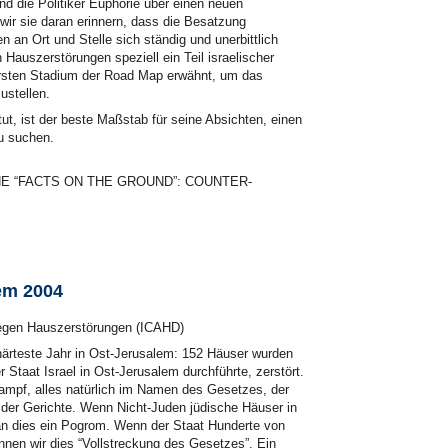
und die Politiker Euphorie über einen neuen
ir sie daran erinnern, dass die Besatzung
 an Ort und Stelle sich ständig und unerbittlich
 Hauszerstörungen speziell ein Teil israelischer
 ersten Stadium der Road Map erwähnt, um das
ustellen.
tut, ist der beste Maßstab für seine Absichten, einen
u suchen.
 ‘THE “FACTS ON
THE GROUND
”:
COUNTER
-
em 2004
gegen Hauszerstörungen (ICAHD)
härteste Jahr in Ost-Jerusalem: 152 Häuser wurden
 Staat Israel in Ost-Jerusalem durchführte, zerstört.
dampf, alles natürlich im Namen des Gesetzes, der
 der Gerichte. Wenn Nicht-Juden jüdische Häuser in
an dies ein Pogrom. Wenn der Staat Hunderte von
nnen wir dies “Vollstreckung des Gesetzes”. Ein