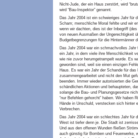
Nicht-Jude, der ein Haus zerstört, wird “brut
wird “Bau-Inspektor” genannt.
Das Jahr 2004 ist ein schwieriges Jahr für 
Scham; menschliche Moral fehlte und wir er
wenn wir dachten, dies ist der Inbegriff (des
von neuen Ausmaßen der Ungerechtigkeit übe
Budgetbegrenzungen für die Hintermänner d
Das Jahr 2004 war ein schmachvolles Jahr 
ein Jahr, in dem viele ihre Menschlichkeit
wie nie zuvor herumgetrampelt wurde. Es wa
geworden sind, weil sie einen einzigen Fehle
Haus. Es war ein Jahr der Schande für das
zusammengearbeitet und nicht den Mut gefun
beenden. Immer wieder autorisierten die Ge
schändlichen Aktionen und behaupteten, dass
solange die Bau- und Planungsgesetze nicht
“nur Befehlen gehorcht” haben. Wir haben Ri
Hände in Unschuld, verstecken sich hinter ei
Verbrechen.
Das Jahr 2004 war ein schlechtes Jahr für d
West ist tiefer denn je. Die Stadt ist zerriss
Und aus den offenen Wunden fließen Ström
auch günstig für Bomben und Feuerwerke, w