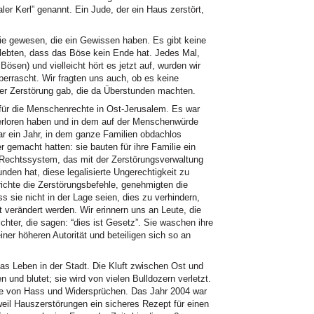
aler Kerl” genannt. Ein Jude, der ein Haus zerstört,
die gewesen, die ein Gewissen haben. Es gibt keine
lebten, dass das Böse kein Ende hat. Jedes Mal,
 Bösen) und vielleicht hört es jetzt auf, wurden wir
rrascht. Wir fragten uns auch, ob es keine
er Zerstörung gab, die da Überstunden machten.
für die Menschenrechte in Ost-Jerusalem. Es war
 verloren haben und in dem auf der Menschenwürde
r ein Jahr, in dem ganze Familien obdachlos
r gemacht hatten: sie bauten für ihre Familie ein
 Rechtssystem, das mit der Zerstörungsverwaltung
den hat, diese legalisierte Ungerechtigkeit zu
richte die Zerstörungsbefehle, genehmigten die
 sie nicht in der Lage seien, dies zu verhindern,
 verändert werden. Wir erinnern uns an Leute, die
chter, die sagen: “dies ist Gesetz”. Sie waschen ihre
ner höheren Autorität und beteiligen sich so an
as Leben in der Stadt. Die Kluft zwischen Ost und
en und blutet; sie wird von vielen Bulldozern verletzt.
e von Hass und Widersprüchen. Das Jahr 2004 war
eil Hauszerstörungen ein sicheres Rezept für einen