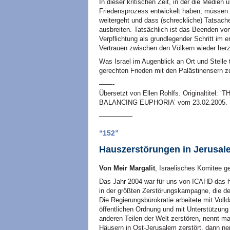
In dieser kritischen Zeit, in der die Medien 
Friedensprozess entwickelt haben, müssen w
weitergeht und dass (schreckliche) Tatsachen
ausbreiten. Tatsächlich ist das Beenden von
Verpflichtung als grundlegender Schritt im
Vertrauen zwischen den Völkern wieder herz
Was Israel im Augenblick an Ort und Stelle 
gerechten Frieden mit den Palästinensern z
——-
Übersetzt von Ellen Rohlfs. Originaltitel:
BALANCING
EUPHORIA’
vom 23.02.2005.
—————
“152”
Hauszerstörungen in Jerusal
Von Meir Margalit
, Israelisches Komitee 
Das Jahr 2004 war für uns von
ICAHD
das 
in der größten Zerstörungskampagne, die der
Die Regierungsbürokratie arbeitete mit Voll
öffentlichen Ordnung und mit Unterstützung
anderen Teilen der Welt zerstören, nennt m
Häusern in Ost-Jerusalem zerstört, dann ne