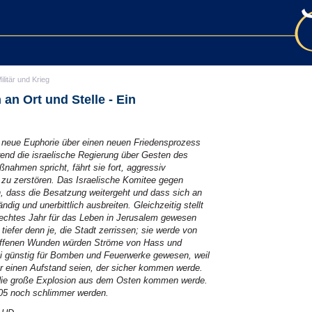
ilitär und Krieg
an Ort und Stelle - Ein
ne neue Euphorie über einen neuen Friedensprozess
rend die israelische Regierung über Gesten des
nahmen spricht, fährt sie fort, aggressiv
 zu zerstören. Das Israelische Komitee gegen
, dass die Besatzung weitergeht und dass sich an
dig und unerbittlich ausbreiten. Gleichzeitig stellt
lechtes Jahr für das Leben in Jerusalem gewesen
tiefer denn je, die Stadt zerrissen; sie werde von
n offenen Wunden würden Ströme von Hass und
ei günstig für Bomben und Feuerwerke gewesen, weil
r einen Aufstand seien, der sicher kommen werde.
s die große Explosion aus dem Osten kommen werde.
05 noch schlimmer werden.