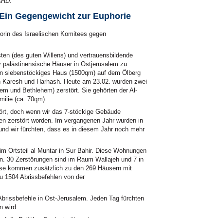
AHD.
- Ein Gegengewicht zur Euphorie
atorin des Israelischen Komitees gegen
ten (des guten Willens) und vertrauensbildende
iv palästinensische Häuser in Ostjerusalem zu
in siebenstöckiges Haus (1500qm) auf dem Ölberg
n Karesh und Harhash. Heute am 23.02. wurden zwei
em und Bethlehem) zerstört. Sie gehörten der Al-
milie (ca. 70qm).
ört, doch wenn wir das 7-stöckige Gebäude
en zerstört worden. Im vergangenen Jahr wurden in
nd wir fürchten, dass es in diesem Jahr noch mehr
im Ortsteil al Muntar in Sur Bahir. Diese Wohnungen
n. 30 Zerstörungen sind im Raum Wallajeh und 7 in
iese kommen zusätzlich zu den 269 Häusern mit
u 1504 Abrissbefehlen von der
brissbefehle in Ost-Jerusalem. Jeden Tag fürchten
n wird.