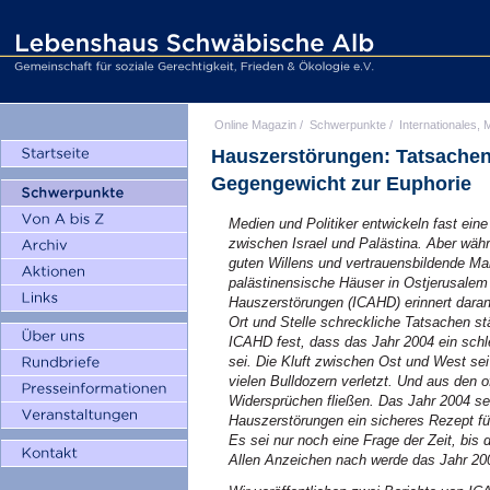
Online Magazin
/
Schwerpunkte
/
Internationales, M
Hauszerstörungen: Tatsachen 
Gegengewicht zur Euphorie
Medien und Politiker entwickeln fast ei
zwischen Israel und Palästina. Aber wäh
guten Willens und vertrauensbildende Maß
palästinensische Häuser in Ostjerusalem
Hauszerstörungen (ICAHD) erinnert daran
Ort und Stelle schreckliche Tatsachen stän
ICAHD
fest, dass das Jahr 2004 ein sch
sei. Die Kluft zwischen Ost und West sei 
vielen Bulldozern verletzt. Und aus de
Widersprüchen fließen. Das Jahr 2004 s
Hauszerstörungen ein sicheres Rezept fü
Es sei nur noch eine Frage der Zeit, bi
Allen Anzeichen nach werde das Jahr 20