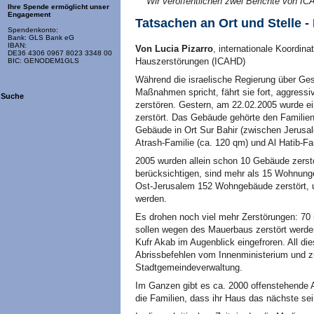
Wir veröffentlichen zwei Berichte von
IC
Ihre Spende ermöglicht unser
Engagement
Tatsachen an Ort und Stelle 
Spendenkonto:
Bank: GLS Bank eG
IBAN:
Von Lucia Pizarro
, internationale Koordin
DE36 4306 0967 8023 3348 00
Hauszerstörungen (ICAHD)
BIC: GENODEM1GLS
Während die israelische Regierung über Ges
Maßnahmen spricht, fährt sie fort, aggress
Suche
zerstören. Gestern, am 22.02.2005 wurde e
zerstört. Das Gebäude gehörte den Familie
Gebäude in Ort Sur Bahir (zwischen Jerusal
Atrash-Familie (ca. 120 qm) und Al Hatib-Fa
2005 wurden allein schon 10 Gebäude zerst
berücksichtigen, sind mehr als 15 Wohnung
Ost-Jerusalem 152 Wohngebäude zerstört, u
werden.
Es drohen noch viel mehr Zerstörungen: 70 
sollen wegen des Mauerbaus zerstört werde
Kufr Akab im Augenblick eingefroren. All d
Abrissbefehlen vom Innenministerium und z
Stadtgemeindeverwaltung.
Im Ganzen gibt es ca. 2000 offenstehende A
die Familien, dass ihr Haus das nächste sei