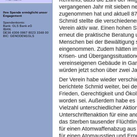
vergangenen Jahr mit sieben neu
zugenommen hat und aktuell 87 
Ihre Spende ermöglicht unser
Engagement
Schmid stellte die verschieden
Spendenkonto:
Bank: GLS Bank eG
Verein aktiv war. Einen hohen 
IBAN:
DE36 4306 0967 8023 3348 00
erneut die praktische Beratung
BIC: GENODEM1GLS
Menschen bei der Bewältigung s
eingenommen. Zudem hätten im
Krisen- und Übergangssituation
vereinseigenen Gebäude in Gam
würden jetzt schon über zwei 
Der Verein habe wieder verschi
berichtete Schmid weiter, bei
Frieden, Gerechtigkeit und Öko
worden sei. Außerdem habe es e
Vielzahl unterschiedlicher Akti
Unterschriftenaktion für eine a
das Sterben tausender Flüchtli
für einen Atomwaffenabzug aus
für einen Atomausstieg und Ern