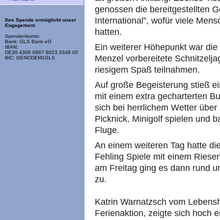
genossen die bereitgestellten 
International”, wofür viele Me
Ihre Spende ermöglicht unser
Engagement
hatten.
Spendenkonto:
Bank: GLS Bank eG
Ein weiterer Höhepunkt war die
IBAN:
DE36 4306 0967 8023 3348 00
Menzel vorbereitete Schnitzelj
BIC: GENODEM1GLS
riesigem Spaß teilnahmen.
Auf große Begeisterung stieß e
mit einem extra gecharterten B
sich bei herrlichem Wetter über
Picknick, Minigolf spielen und 
Fluge.
An einem weiteren Tag hatte die
Fehling Spiele mit einem Riesen
am Freitag ging es dann rund u
zu.
Katrin Warnatzsch vom Lebensh
Ferienaktion, zeigte sich hoch e