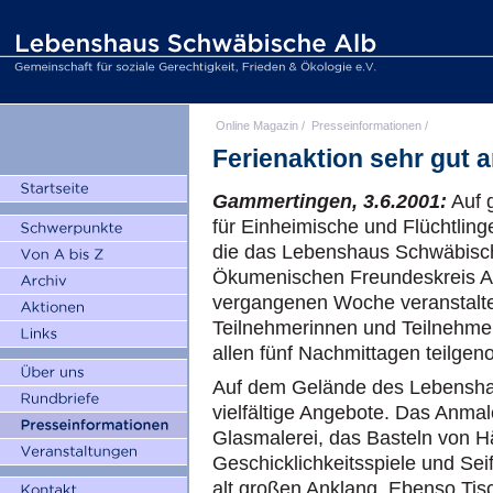
Online Magazin
/
Presseinformationen
/
Ferienaktion sehr gut
Gammertingen, 3.6.2001:
Auf g
für Einheimische und Flüchtling
die das Lebenshaus Schwäbisc
Ökumenischen Freundeskreis A
vergangenen Woche veranstalte
Teilnehmerinnen und Teilnehmer
allen fünf Nachmittagen teilg
Auf dem Gelände des Lebensha
vielfältige Angebote. Das Anma
Glasmalerei, das Basteln von H
Geschicklichkeitsspiele und Se
alt großen Anklang. Ebenso Tisc