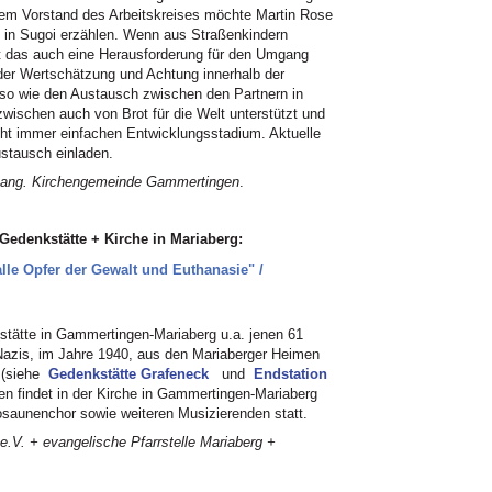
dem Vorstand des Arbeitskreises möchte Martin Rose
d in Sugoi erzählen. Wenn aus Straßenkindern
t das auch eine Herausforderung für den Umgang
der Wertschätzung und Achtung innerhalb der
nso wie den Austausch zwischen den Partnern in
wischen auch von Brot für die Welt unterstützt und
icht immer einfachen Entwicklungsstadium. Aktuelle
stausch einladen.
vang. Kirchengemeinde Gammertingen
.
 Gedenkstätte + Kirche in Mariaberg:
lle Opfer der Gewalt und Euthanasie" /
stätte in Gammertingen-Mariaberg u.a. jenen 61
Nazis, im Jahre 1940, aus den Mariaberger Heimen
n (siehe
Gedenkstätte Grafeneck
und
Endstation
n findet in der Kirche in Gammertingen-Mariaberg
osaunenchor sowie weiteren Musizierenden statt.
V. + evangelische Pfarrstelle Mariaberg +