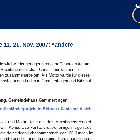
11.-21. Nov. 2007: “andere
de wird wieder getragen von dem Gesprächsforum
rbeitsgemeinschaft Christlicher Kirchen in
en zusammenarbeiten. Als Motto wurde für dieses
ranstaltungen finden in Gammertingen und Bitz auf
Evang. Gemeindehaus Gammertingen:
aßenkinderprojekt in Eldoret / Kenia stellt sich
nfack und Martin Rose aus dem Arbeitskreis Eldoret
kt in Kenia. Lisa Funfack ist vor einigen Tagen aus
 die derzeitigen Lebensumstände der 130 Jungen im
chritte bei der Einrichtung einer Berufsausbildung in