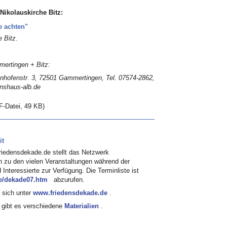
 Nikolauskirche Bitz:
e achten"
 Bitz
.
mertingen + Bitz:
hofenstr. 3, 72501 Gammertingen, Tel. 07574-2862,
nshaus-alb.de
F-Datei, 49 KB)
it
riedensdekade.de stellt das Netzwerk
en zu den vielen Veranstaltungen während der
Interessierte zur Verfügung. Die Terminliste ist
ne/dekade07.htm
abzurufen.
 sich unter
www.friedensdekade.de
.
gibt es verschiedene
Materialien
.