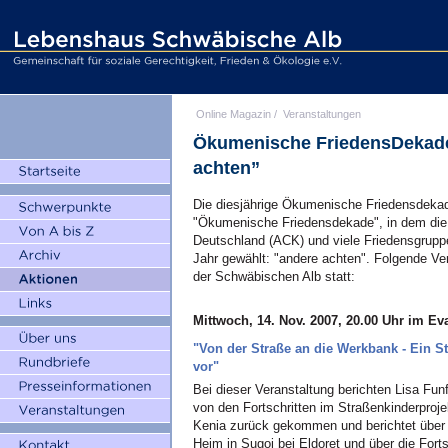
Online Magazin
/
Veranstaltungen
Ökumenische FriedensDekade 
achten”
Die diesjährige Ökumenische Friedensdeka
"Ökumenische Friedensdekade", in dem die A
Deutschland (ACK) und viele Friedensgrupp
Jahr gewählt: "andere achten". Folgende Ve
der Schwäbischen Alb statt:
Mittwoch, 14. Nov. 2007, 20.00 Uhr im 
"Von der Straße an die Werkbank - Ein Str
vor"
Bei dieser Veranstaltung berichten Lisa Fu
von den Fortschritten im Straßenkinderproje
Kenia zurück gekommen und berichtet über
Heim in Sugoi bei Eldoret und über die Forts