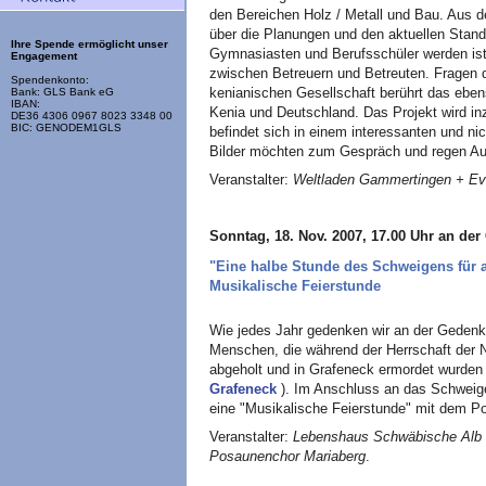
den Bereichen Holz / Metall und Bau. Aus 
über die Planungen und den aktuellen Stan
Ihre Spende ermöglicht unser
Gymnasiasten und Berufsschüler werden is
Engagement
zwischen Betreuern und Betreuten. Fragen 
Spendenkonto:
kenianischen Gesellschaft berührt das ebe
Bank: GLS Bank eG
IBAN:
Kenia und Deutschland. Das Projekt wird inz
DE36 4306 0967 8023 3348 00
BIC: GENODEM1GLS
befindet sich in einem interessanten und n
Bilder möchten zum Gespräch und regen Au
Veranstalter:
Weltladen Gammertingen + E
Sonntag, 18. Nov. 2007, 17.00 Uhr an der
"Eine halbe Stunde des Schweigens für a
Musikalische Feierstunde
Wie jedes Jahr gedenken wir an der Gedenk
Menschen, die während der Herrschaft der 
abgeholt und in Grafeneck ermordet wurde
Grafeneck
). Im Anschluss an das Schweige
eine "Musikalische Feierstunde" mit dem P
Veranstalter:
Lebenshaus Schwäbische Alb e.
Posaunenchor Mariaberg
.