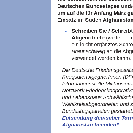
Deutschen Bundestages und/
um auf die für Anfang März 
Einsatz im Süden Afghanista
Schreiben Sie / Schreibt
Abgeordnete
(weiter unt
ein leicht ergänztes Schr
Braunschweig
an die Abge
verwendet werden kann).
Die
Deutsche Friedensgesellsc
KriegsdienstgegnerInnen (D
Informationsstelle Militarisier
Netzwerk Friedenskooperativ
und
Lebenshaus Schwäbische 
Wahlkreisabgeordneten und so
Bundestagsparteien gestartet
Entsendung deutscher Torn
Afghanistan beenden”
.