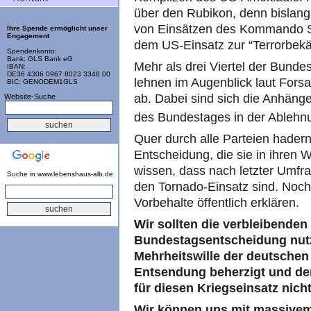
über den Rubikon, denn bislang
von Einsätzen des Kommando Spe
Ihre Spende ermöglicht unser
Engagement
dem US-Einsatz zur “Terrorbek
Spendenkonto:
Bank: GLS Bank eG
Mehr als drei Viertel der Bund
IBAN:
DE36 4306 0967 8023 3348 00
lehnen im Augenblick laut For
BIC: GENODEM1GLS
ab. Dabei sind sich die Anhäng
Website-Suche
des Bundestages in der Ablehnu
Quer durch alle Parteien hadern
Entscheidung, die sie in ihren 
wissen, dass nach letzter Umf
Suche in www.lebenshaus-alb.de
den Tornado-Einsatz sind. Noch
Vorbehalte öffentlich erklären.
Wir sollten die verbleibenden
Bundestagsentscheidung nutz
Mehrheitswille der deutschen
Entsendung beherzigt und de
für diesen Kriegseinsatz nich
Wir können uns mit massivem