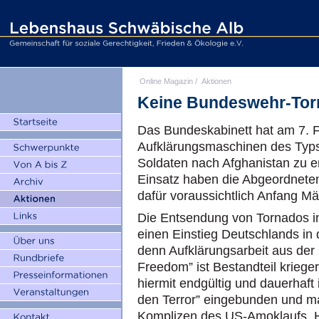
Online Magazin
/
Aktionen
Keine Bundeswehr-Tor
Das Bundeskabinett hat am 7. F
Aufklärungsmaschinen des Typs 
Soldaten nach Afghanistan zu e
Einsatz haben die Abgeordnete
dafür voraussichtlich Anfang Mä
Die Entsendung von Tornados i
einen Einstieg Deutschlands in
denn Aufklärungsarbeit aus der 
Freedom” ist Bestandteil krieg
hiermit endgültig und dauerhaft
den Terror” eingebunden und mac
Komplizen des US-Amoklaufs. Hi