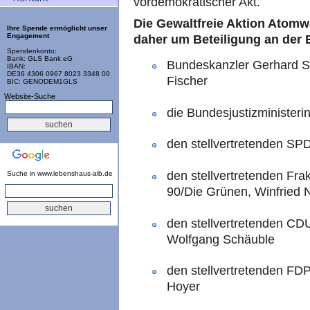
vordemokratischer Akt.
Die Gewaltfreie Aktion Atomw
Ihre Spende ermöglicht unser
Engagement
daher um Beteiligung an der 
Spendenkonto:
Bank: GLS Bank eG
Bundeskanzler Gerhard S
IBAN:
DE36 4306 0967 8023 3348 00
Fischer
BIC: GENODEM1GLS
Website-Suche
die Bundesjustizministerin
den stellvertretenden
SP
den stellvertretenden Fra
Suche in www.lebenshaus-alb.de
90/Die Grünen, Winfried 
den stellvertretenden
CD
Wolfgang Schäuble
den stellvertretenden
FD
Hoyer