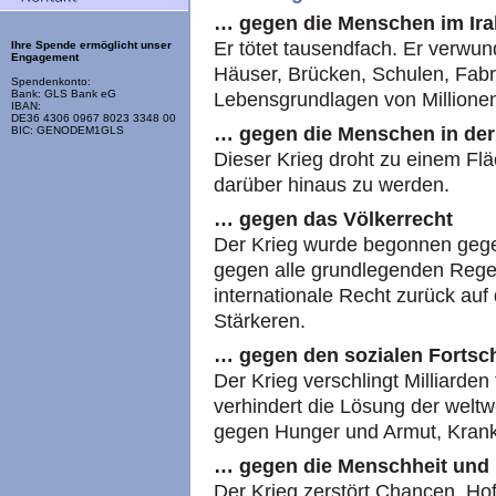
… gegen die Menschen im Ira
Er tötet tausendfach. Er verwund
Ihre Spende ermöglicht unser
Engagement
Häuser, Brücken, Schulen, Fabri
Spendenkonto:
Bank: GLS Bank eG
Lebensgrundlagen von Millione
IBAN:
DE36 4306 0967 8023 3348 00
… gegen die Menschen in der
BIC: GENODEM1GLS
Dieser Krieg droht zu einem Fl
darüber hinaus zu werden.
… gegen das Völkerrecht
Der Krieg wurde begonnen geg
gegen alle grundlegenden Regeln
internationale Recht zurück auf 
Stärkeren.
… gegen den sozialen Fortsch
Der Krieg verschlingt Milliarden
verhindert die Lösung der welt
gegen Hunger und Armut, Krank
… gegen die Menschheit und 
Der Krieg zerstört Chancen, Ho