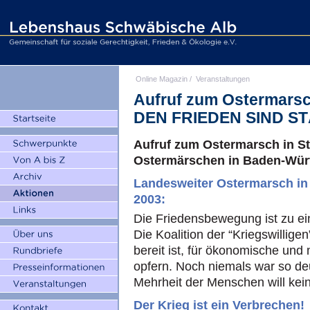
Online Magazin
/
Veranstaltungen
Aufruf zum Ostermars
DEN FRIEDEN SIND S
Aufruf zum Ostermarsch in St
Ostermärschen in Baden-Wür
Landesweiter Ostermarsch in 
2003:
Die Friedensbewegung ist zu ei
Die Koalition der “Kriegswilligen
bereit ist, für ökonomische und
opfern. Noch niemals war so deu
Mehrheit der Menschen will kein
Der Krieg ist ein Verbrechen!