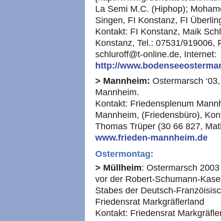
La Semi
M.C.
(Hiphop); Mohame
Singen, FI Konstanz, FI Überli
Kontakt: FI Konstanz, Maik Schl
Konstanz, Tel.: 07531/919006, 
schluroff@t-online.de, Internet:
http://www.bodenseeostermar
> Mannheim:
Ostermarsch ‘03, 
Mannheim.
Kontakt: Friedensplenum Mannh
Mannheim, (Friedensbüro), Kont
Thomas Trüper (30 66 827, Mathi
www.frieden-mannheim.de
Ostermontag:
> Müllheim
: Ostermarsch 2003 
vor der Robert-Schumann-Kasern
Stabes der Deutsch-Franzöisisch
Friedensrat Markgräflerland
Kontakt: Friedensrat Markgräfle