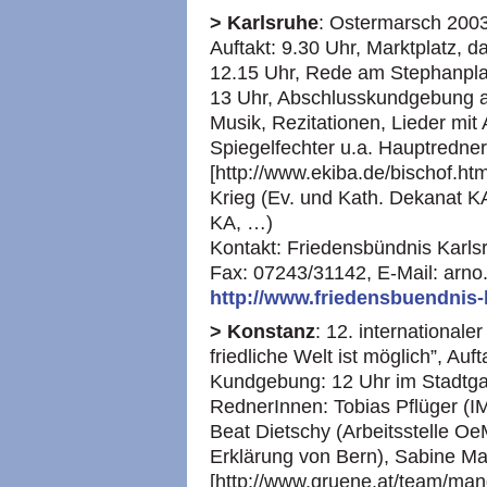
> Karlsruhe
: Ostermarsch 2003
Auftakt: 9.30 Uhr, Marktplatz, 
12.15 Uhr, Rede am Stephanpla
13 Uhr, Abschlusskundgebung am
Musik, Rezitationen, Lieder mit 
Spiegelfechter u.a. Hauptredner
[http://www.ekiba.de/bischof.htm
Krieg (Ev. und Kath. Dekanat
K
KA,
…)
Kontakt: Friedensbündnis Karls
Fax: 07243/31142, E-Mail: arno.
http://www.friedensbuendnis-
> Konstanz
: 12. international
friedliche Welt ist möglich”, Auft
Kundgebung: 12 Uhr im Stadtga
RednerInnen: Tobias Pflüger (IMI
Beat Dietschy (Arbeitsstelle Oe
Erklärung von Bern), Sabine Ma
[http://www.gruene.at/team/mand