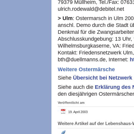
79379 Müllheim, Tel./Fax: 0763
ulrich.rodewald@debitel.net
> Ulm
: Ostermarsch in Ulm 2003
anschl. Demo durch die Stadt 
Denkmal für die Zwangsarbeiter
Abschlusskundgebung: 13 Uhr, 
Wilhelmsburgkaserne, VA: Frie
Kontakt: Friedensnetzwerk Ulm,
bth@duellmanns.de, Internet:
h
Weitere Ostermärsche
Siehe
Übersicht bei Netzwerk
Siehe auch die
Erklärung des 
den diesjährigen Ostermärsche
Veröffentlicht am
19. April 2003
Weitere Artikel auf der Lebenshau