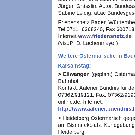
Jürgen Grässlin, Autor, Bundes
Sabine Leidig, attac Bundesges
Friedensnetz Baden-Württember
Tel 0711- 6368240, Fax 600718
Internet
www.friedensnetz.de
(visdP: D. Lachenmayer)
Weitere Ostermärsche in Bad
Karsamstag:
> Ellwangen
(geplant) Osterma
Bahnhof
Kontakt: Aalener Bündnis für de
07362/919121, Fax: 07362/9191
online.de, Internet:
http://www.aalener.buendnis.
> Heidelberg Ostermarsch gegen
am Bismarckplatz, Kundgebung:
Heidelberg