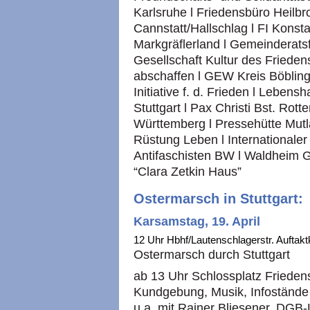
Karlsruhe l Friedensbüro Heilbron
Cannstatt/Hallschlag l FI Konsta
Markgräflerland l Gemeinderats
Gesellschaft Kultur des Frieden
abschaffen l
GEW
Kreis Böblin
Initiative f. d. Frieden l Leben
Stuttgart l Pax Christi Bst. Rott
Württemberg l Pressehütte Mutl
Rüstung Leben l Internationale
Antifaschisten BW l Waldheim Ga
“Clara Zetkin Haus”
Ostermarsch in Stuttgart:
Karsamstag, 19. April
12 Uhr Hbhf/Lautenschlagerstr. Aufta
Ostermarsch durch Stuttgart
ab 13 Uhr Schlossplatz Friede
Kundgebung, Musik, Infoständ
u.a. mit Rainer Bliesener,
DGB
-