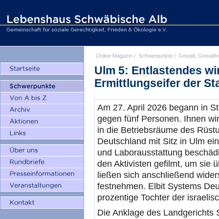
Online Magazin
/
Schwerpunkte
/
Gewalt, Gewaltfr
Ulm 5: Entlastendes wird
Ermittlungseifer der S
Am 27. April 2026 begann in S
gegen fünf Personen. Ihnen wi
in die Betriebsräume des Rüst
Deutschland mit Sitz in Ulm ei
und Laborausstattung ­beschäd
den Aktivisten gefilmt, um sie 
ließen sich anschließend wider
festnehmen. Elbit Systems De
prozentige Tochter der israelis
Die Anklage des Landgerichts S