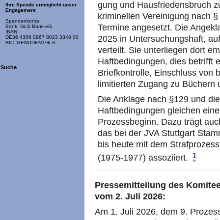
gung und Hausfriedensbruch zu
Ihre Spende ermöglicht unser
Engagement
kriminellen Vereinigung nach 
Spendenkonto:
Termine angesetzt. Die Angekl
Bank: GLS Bank eG
IBAN:
2025 in Untersuchungshaft, au
DE36 4306 0967 8023 3348 00
BIC: GENODEM1GLS
verteilt. Sie unterliegen dort e
Haftbedingungen, dies betrifft
Suche
Briefkontrolle, Einschluss von
limitierten Zugang zu Büchern
Die Anklage nach §129 und die
Haftbedingungen gleichen einer
Prozessbeginn. Dazu trägt auc
das bei der JVA Stuttgart Stam
bis heute mit dem Strafprozes
1
(1975-1977) assoziiert.
Pressemitteilung des Komite
vom 2. Juli 2026:
Am 1. Juli 2026, dem 9. Prozes