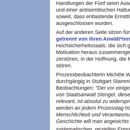
Handlungen der Fünf seien Ausd
und einer antisemitischen Halt
soweit, dass entlastende Ermitt
ausgeschlossen wurden.
Auf der anderen Seite sitzen f
getrennt von ihren Anwält*in
Hochsicherheitssaals, die sich 
Motivation heraus zusammenget
zerstören, in der Hoffnung, die
stören.
Prozessbeobachterin Michèle Wi
durchgängig in Stuttgart Stamm
Beobachtungen:
"Der vor einig
von Staatsanwalt Stengel, dieses
relevant, ist absolut zu widers
werden an jedem Prozesstag hö
Menschlichkeit und Verantwortu
Geschichte will man angesichts
systematischen, gezielten Erm