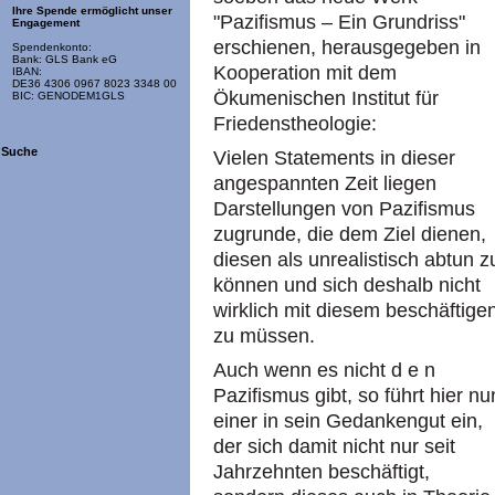
Ihre Spende ermöglicht unser
"Pazifismus – Ein Grundriss"
Engagement
erschienen, herausgegeben in
Spendenkonto:
Bank: GLS Bank eG
Kooperation mit dem
IBAN:
DE36 4306 0967 8023 3348 00
Ökumenischen Institut für
BIC: GENODEM1GLS
Friedenstheologie:
Suche
Vielen Statements in dieser
angespannten Zeit liegen
Darstellungen von Pazifismus
zugrunde, die dem Ziel dienen,
diesen als unrealistisch abtun z
können und sich deshalb nicht
wirklich mit diesem beschäftige
zu müssen.
Auch wenn es nicht d e n
Pazifismus gibt, so führt hier nu
einer in sein Gedankengut ein,
der sich damit nicht nur seit
Jahrzehnten beschäftigt,