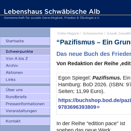
Online Magazin
/
Schwerpunkte
/
Gewalt, Gewaltfr
“Pazifismus – Ein Grun
Das neue Buch des Friede
Von Redaktion der Reihe ‚edit
Egon Spiegel:
Pazifismus.
Ein
Hamburg: BoD 2026. (ISBN: 97
Seiten; 11,99 Euro).
https://buchshop.bod.de/paz
9783696393809
In der Reihe "edition pace" ist
soeben das neue Werk