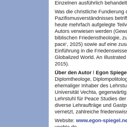
Einzelnen ausführlich behandelt
Was die christliche Fundierung
Pazifismusverständnisses betrif
heute mehrfach aufgelegte Teilv
Autors verwiesen werden (Gewal
biblischen Friedenstheologie, zul
pace‘, 2025) sowie auf eine zu
Einführung in die Friedenswisse
Globalized World. An Illustrated
2015).
Über den Autor
ǀ
Egon Spiege
Diplomtheologe, Diplompolitolog
ehemaliger Inhaber des Lehrstuh
Universität Vechta, gegenwärt
Lehrstuhl für Peace Studies der
diverse Lehraufträge und Gastpro
vernetzt, zahlreiche friedenswis
Website:
www.egon-spiegel.n