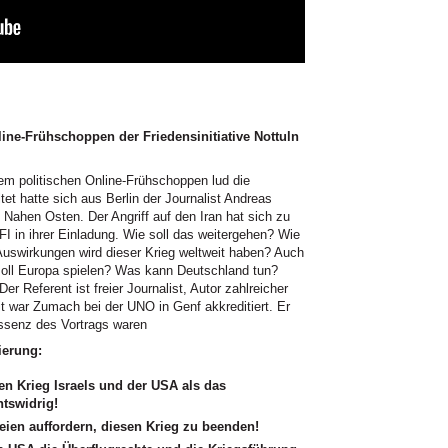
ine-Frühschoppen der Friedensinitiative Nottuln
em politischen Online-Frühschoppen lud die
ltet hatte sich aus Berlin der Journalist Andreas
 Nahen Osten. Der Angriff auf den Iran hat sich zu
FI in ihrer Einladung. Wie soll das weitergehen? Wie
Auswirkungen wird dieser Krieg weltweit haben? Auch
oll Europa spielen? Was kann Deutschland tun?
 Referent ist freier Journalist, Autor zahlreicher
eit war Zumach bei der UNO in Genf akkreditiert. Er
 Essenz des Vortrags waren
ierung:
n Krieg Israels und der USA als das
htswidrig!
teien auffordern, diesen Krieg zu beenden!