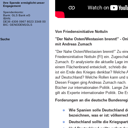
Ihre Spende ermöglicht unser
Engagement
Spendenkonto:
Bank: GLS Bank eG
IBAN:
DE36 4306 0967 8023 3348 00
BIC: GENODEM1GLS
Von Friedensinitiative Nottuln
"Der Nahe Osten/Westasien brennt!" - Onl
Suche
mit Andreas Zumach
"Der Nahe Osten/Westasien brennt!" Zu ein
Friedensinitiative Nottuln (FI) ein. Zugescha
Zumach. Er analysierte die aktuelle Lage im
einem Flächenbrand entwickelt, schrieb die 
ist ein Ende des Krieges denkbar? Welche 
auf Deutschland? Welche Rollen kann und s
Diesen Fragen ging Andreas Zumach nach. Der
Bücher zur internationalen Politik. Lange Z
gilt als Experte internationaler Politik. Die
Forderungen an die deutsche Bundesreg
Wie Spanien solle Deutschland de
bezeichnen, was er ist: völkerrec
Deutschland sollte die Kriegspar