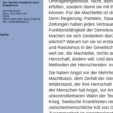
Umfrageergebnisse. Nicht, dami
Ihre Spende ermöglicht unser
Engagement
erfüllen, sondern damit sie mi
Spendenkonto:
können. Für die Machtelite ist 
Bank: GLS Bank eG
IBAN:
Denn Regierung, Parteien, Sta
DE36 4306 0967 8023 3348 00
BIC: GENODEM1GLS
Zeitungen haben jedes Vertraue
Funktionsfähigkeit der Demokrat
Suche
Machen sie sich Gedanken darü
wächst? Warum tun sie so erst
und Rassismus in der Gesellsch
weil sie, die Machtelite, nichts
Herrschaft, ändern will. Und de
Methoden der Herrschenden: mi
Sie haben Angst vor der Mehrhei
Machtbasis, dem Zerfall der Ges
Widerstand, der ihre Herrschaft
der Menschen hat Angst, vor Ar
unkontrollierbaren Wahn der Tec
Krieg. Seelische Krankheiten 
zwischenmenschliche Kitt von G