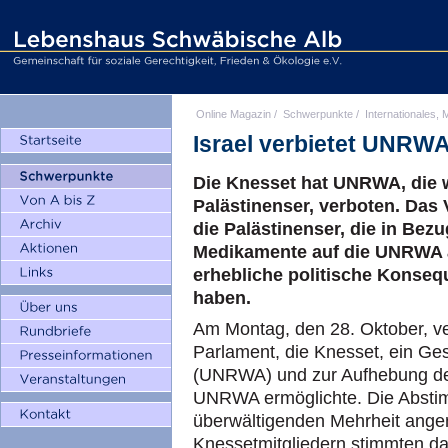
Online Magazin
/
Schwerpunkte
/
Internationales, M
Israel verbietet UNRW
Die Knesset hat UNRWA, die wi
Palästinenser, verboten. Das 
die Palästinenser, die in Bez
Medikamente auf die UNRWA a
erhebliche politische Konseq
haben.
Am Montag, den 28. Oktober, ve
Parlament, die Knesset, ein Ge
(UNRWA) und zur Aufhebung de
UNRWA ermöglichte. Die Absti
überwältigenden Mehrheit ang
Knessetmitgliedern stimmten daf