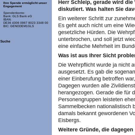
Herr Schleip, gerade wird die
Ihre Spende ermöglicht unser
Engagement
diskutiert. Was halten Sie da
Spendenkonto:
Bank: GLS Bank eG
Ein weiterer Schritt zur zunehme
IBAN:
DE36 4306 0967 8023 3348 00
Es geht auch nicht um eine Wie
BIC: GENODEM1GLS
gesetzliche Hürden. Die Wehrpfl
unterbrochen, und soll jetzt wie
Suche
eine einfache Mehrheit im Bund
Was ist aus Ihrer Sicht probl
Die Wehrpflicht wurde ja nicht 
ausgesetzt. Es gab die sogena
einer Einberufung betroffen war,
Dagegen wurden alle Zivildiens
herangezogen. Gerade die für 
Personengruppen leisteten eher
Sammelbecken nationalistisch b
damals bekannt gewordenen Vorf
Eisbergs.
Weitere Gründe, die dagegen