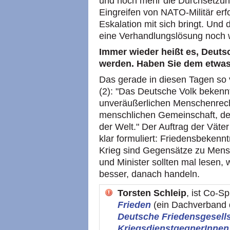
und noch mehr die Durchsetzung
Eingreifen von NATO-Militär erf
Eskalation mit sich bringt. Und
eine Verhandlungslösung noch w
Immer wieder heißt es, Deuts
werden. Haben Sie dem etwa
Das gerade in diesen Tagen so v
(2): "Das Deutsche Volk bekenn
unveräußerlichen Menschenrech
menschlichen Gemeinschaft, des
der Welt." Der Auftrag der Väte
klar formuliert: Friedensbekenntn
Krieg sind Gegensätze zu Mens
und Minister sollten mal lesen,
besser, danach handeln.
Torsten Schleip
, ist Co-S
Frieden
(ein Dachverband 
Deutsche Friedensgesellsc
KriegsdienstgegnerInnen