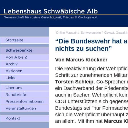
Online Magazin
/
Schwerpunkte
/
Gewalt, Gewaltfr
“Die Bundeswehr hat a
nichts zu suchen”
Von Marcus Klöckner
Die Reaktivierung der Wehrpflich
Schritt zur zunehmenden Militar
Torsten Schleip
, Co-Sprecher
ein Dachverband der Friedensbew
auch in Sachen Wehrpflicht kei
CDU unterstützten sich gegense
Bundestags sei "nur Formsache"
sich die Wehrpflicht überhaupt z
an allem. Mit ihm hat
Marcus K