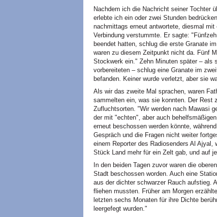
Nachdem ich die Nachricht seiner Tochter ü
erlebte ich ein oder zwei Stunden bedrücke
nachmittags erneut antwortete, diesmal mi
Verbindung verstummte. Er sagte: "Fünfze
beendet hatten, schlug die erste Granate im
waren zu diesem Zeitpunkt nicht da. Fünf M
Stockwerk ein." Zehn Minuten später – als 
vorbereiteten – schlug eine Granate im zwei
befanden. Keiner wurde verletzt, aber sie w
Als wir das zweite Mal sprachen, waren Fat
sammelten ein, was sie konnten. Der Rest z
Zufluchtsorten. "Wir werden nach Mawasi geh
der mit "echten", aber auch behelfsmäßigen
erneut beschossen werden könnte, während F
Gespräch und die Fragen nicht weiter fort
einem Reporter des Radiosenders Al Ajyal, w
Stück Land mehr für ein Zelt gab, und auf je
In den beiden Tagen zuvor waren die ober
Stadt beschossen worden. Auch eine Stati
aus der dichter schwarzer Rauch aufstieg. 
fliehen mussten. Früher am Morgen erzählte 
letzten sechs Monaten für ihre Dichte berü
leergefegt wurden."