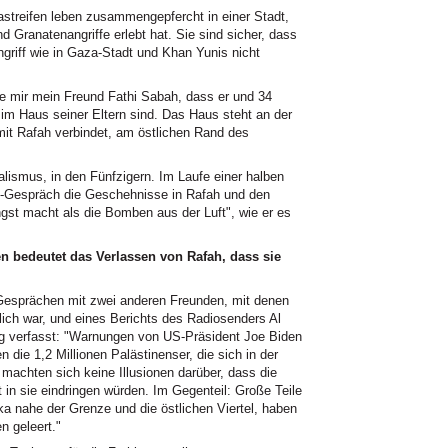
treifen leben zusammengepfercht in einer Stadt,
 Granatenangriffe erlebt hat. Sie sind sicher, dass
iff wie in Gaza-Stadt und Khan Yunis nicht
 mir mein Freund Fathi Sabah, dass er und 34
 im Haus seiner Eltern sind. Das Haus steht an der
mit Rafah verbindet, am östlichen Rand des
nalismus, in den Fünfzigern. Im Laufe einer halben
p-Gespräch die Geschehnisse in Rafah und den
ngst macht als die Bomben aus der Luft", wie er es
en bedeutet das Verlassen von Rafah, dass sie
 Gesprächen mit zwei anderen Freunden, mit denen
glich war, und eines Berichts des Radiosenders Al
ung verfasst: "Warnungen von US-Präsident Joe Biden
 die 1,2 Millionen Palästinenser, die sich in der
 machten sich keine Illusionen darüber, dass die
 in sie eindringen würden. Im Gegenteil: Große Teile
ka nahe der Grenze und die östlichen Viertel, haben
n geleert."