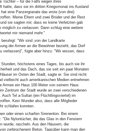
e Tochter – für die Fathi wegen ihres
hatte, dass sie im dritten Kriegsmonat ins Ausland
hat eine Panzergranate das erste (von drei)
offen. Meine Eltern und zwei Brüder und der Rest
 und sie sagten mir, dass es keine Verletzten gab
e möglich zu verlassen. Dann schlug eine weitere
twortet mir niemand mehr."
 beruhigt: "Wir sind ‚von der Landkarte
sung der Armee an die Bewohner bezieht, das Dorf
 verlassen)", fügte aber hinzu: "Wir wissen, dass
 Stunden, höchstens eines Tages, bis auch sie ihr
cherheit und das Dach, das sie seit ein paar Monaten
 Häuser im Osten der Stadt, sagte er. Sie sind nicht
und vielleicht auch amerikanischen Medien entnehmen
die Armee ein Haus 100 Meter von seinem Haus
 im Zentrum der Stadt wurde an zwei verschiedenen
Auch Tel a-Sultan (ein Flüchtlingsviertel) im
offen. Kein Wunder also, dass alle Mitglieder
ht schlafen konnten.
hen oder einen scharfen Sirenenton. Bei einem
r. "Die Nylontücher, die das Glas in den Fenstern
en wurde, rascheln. Aus den Häusern, die
n von zerbrochenem Beton. Tagsüber kann man den