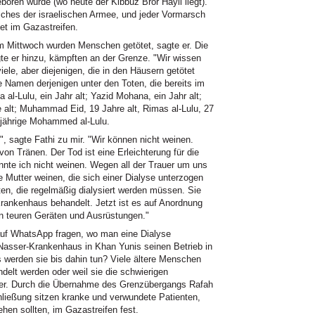
geboren wurde (wo heute der Kibbuz Bror Hayil liegt).
sches der israelischen Armee, und jeder Vormarsch
iet im Gazastreifen.
 Mittwoch wurden Menschen getötet, sagte er. Die
te er hinzu, kämpften an der Grenze. "Wir wissen
iele, aber diejenigen, die in den Häusern getötet
ie Namen derjenigen unter den Toten, die bereits im
 al-Lulu, ein Jahr alt; Yazid Mohana, ein Jahr alt;
e alt; Muhammad Eid, 19 Jahre alt, Rimas al-Lulu, 27
35-jährige Mohammed al-Lulu.
", sagte Fathi zu mir. "Wir können nicht weinen.
on Tränen. Der Tod ist eine Erleichterung für die
nnte ich nicht weinen. Wegen all der Trauer um uns
 Mutter weinen, die sich einer Dialyse unterzogen
ten, die regelmäßig dialysiert werden müssen. Sie
Krankenhaus behandelt. Jetzt ist es auf Anordnung
n teuren Geräten und Ausrüstungen."
 auf WhatsApp fragen, wo man eine Dialyse
asser-Krankenhaus in Khan Yunis seinen Betrieb in
 werden sie bis dahin tun? Viele ältere Menschen
ndelt werden oder weil sie die schwierigen
 er. Durch die Übernahme des Grenzübergangs Rafah
ließung sitzen kranke und verwundete Patienten,
hen sollten, im Gazastreifen fest.