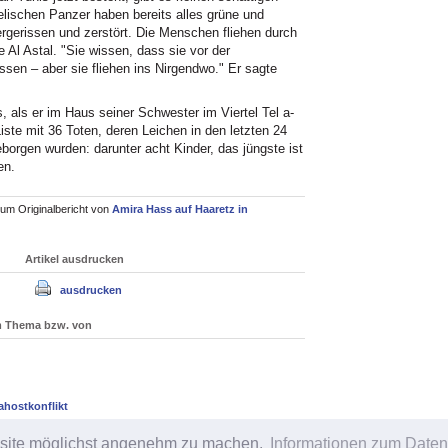
elischen Panzer haben bereits alles grüne und
ergerissen und zerstört. Die Menschen fliehen durch
Al Astal. "Sie wissen, dass sie vor der
ssen – aber sie fliehen ins Nirgendwo." Er sagte
 als er im Haus seiner Schwester im Viertel Tel a-
Liste mit 36 Toten, deren Leichen in den letzten 24
orgen wurden: darunter acht Kinder, das jüngste ist
en.
um Originalbericht von
Amira Hass auf Haaretz in
Artikel ausdrucken
ausdrucken
um Thema bzw. von
ahostkonflikt
bsite möglichst angenehm zu machen.
Informationen zum Daten