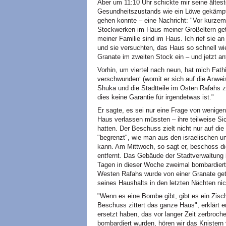
Aber um 11:10 Uhr schickte mir seine ältest
Gesundheitszustands wie ein Löwe gekämpft 
gehen konnte – eine Nachricht: "Vor kurzem 
Stockwerken im Haus meiner Großeltern getr
meiner Familie sind im Haus. Ich rief sie an
und sie versuchten, das Haus so schnell wi
Granate im zweiten Stock ein – und jetzt an
Vorhin, um viertel nach neun, hat mich Fathi
verschwunden‘ (womit er sich auf die Anwei
Shuka und die Stadtteile im Osten Rafahs zu
dies keine Garantie für irgendetwas ist."
Er sagte, es sei nur eine Frage von wenigen
Haus verlassen müssten – ihre teilweise Si
hatten. Der Beschuss zielt nicht nur auf die
"begrenzt", wie man aus den israelischen 
kann. Am Mittwoch, so sagt er, beschoss 
entfernt. Das Gebäude der Stadtverwaltung
Tagen in dieser Woche zweimal bombardiert. 
Westen Rafahs wurde von einer Granate getr
seines Haushalts in den letzten Nächten nic
"Wenn es eine Bombe gibt, gibt es ein Zisc
Beschuss zittert das ganze Haus", erklärt e
ersetzt haben, das vor langer Zeit zerbroch
bombardiert wurden, hören wir das Knister