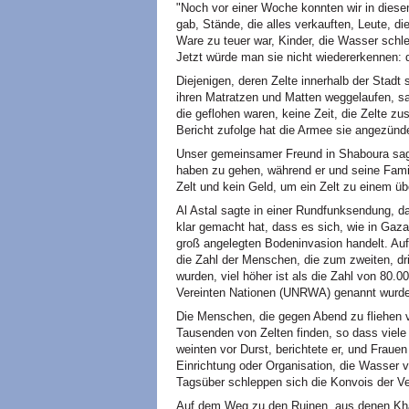
"Noch vor einer Woche konnten wir in diese
gab, Stände, die alles verkauften, Leute, die
Ware zu teuer war, Kinder, die Wasser schl
Jetzt würde man sie nicht wiedererkennen: di
Diejenigen, deren Zelte innerhalb der Stad
ihren Matratzen und Matten weggelaufen, sa
die geflohen waren, keine Zeit, die Zelte
Bericht zufolge hat die Armee sie angezünd
Unser gemeinsamer Freund in Shaboura sa
haben zu gehen, während er und seine Famil
Zelt und kein Geld, um ein Zelt zu einem üb
Al Astal sagte in einer Rundfunksendung, 
klar gemacht hat, dass es sich, wie in Gaz
groß angelegten Bodeninvasion handelt. Auf
die Zahl der Menschen, die zum zweiten, dr
wurden, viel höher ist als die Zahl von 80.
Vereinten Nationen (UNRWA) genannt wurde
Die Menschen, die gegen Abend zu fliehen v
Tausenden von Zelten finden, so dass viele 
weinten vor Durst, berichtete er, und Frauen
Einrichtung oder Organisation, die Wasser ver
Tagsüber schleppen sich die Konvois der Ve
Auf dem Weg zu den Ruinen, aus denen Khan 