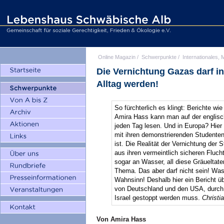
Online Magazin
/
Schwerpunkte
/
Internationales, M
Die Vernichtung Gazas darf i
Alltag werden!
So fürchterlich es klingt: Berichte wie
Amira Hass kann man auf der englisc
jeden Tag lesen. Und in Europa? Hier s
mit ihren demonstrierenden Studenten,
ist. Die Realität der Vernichtung der 
aus ihren vermeintlich sicheren Fluch
sogar an Wasser, all diese Gräueltat
Thema. Das aber darf nicht sein! Was 
Wahnsinn! Deshalb hier ein Bericht üb
von Deutschland und den USA, durch p
Israel gestoppt werden muss.
Christi
Von Amira Hass