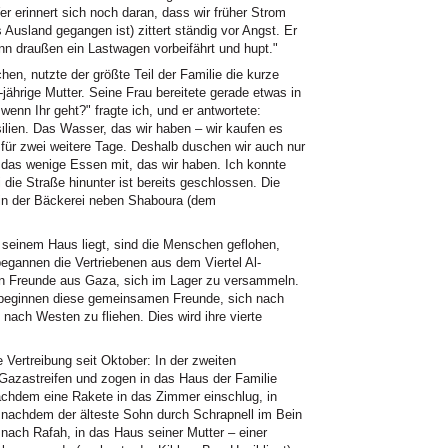
r erinnert sich noch daran, dass wir früher Strom
s Ausland gegangen ist) zittert ständig vor Angst. Er
enn draußen ein Lastwagen vorbeifährt und hupt."
en, nutzte der größte Teil der Familie die kurze
ährige Mutter. Seine Frau bereitete gerade etwas in
enn Ihr geht?" fragte ich, und er antwortete:
lien. Das Wasser, das wir haben – wir kaufen es
 für zwei weitere Tage. Deshalb duschen wir auch nur
das wenige Essen mit, das wir haben. Ich konnte
 die Straße hinunter ist bereits geschlossen. Die
h in der Bäckerei neben Shaboura (dem
 seinem Haus liegt, sind die Menschen geflohen,
begannen die Vertriebenen aus dem Viertel Al-
n Freunde aus Gaza, sich im Lager zu versammeln.
 beginnen diese gemeinsamen Freunde, sich nach
ach Westen zu fliehen. Dies wird ihre vierte
te Vertreibung seit Oktober: In der zweiten
Gazastreifen und zogen in das Haus der Familie
achdem eine Rakete in das Zimmer einschlug, in
 nachdem der älteste Sohn durch Schrapnell im Bein
ach Rafah, in das Haus seiner Mutter – einer