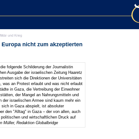
ilitär und Krieg
n Europa nicht zum akzeptierten
 die folgende Schilderung der Journalistin
hen Ausgabe der israelischen Zeitung Haaretz
treiten sich die Direktionen der Universitäten
 was an Protest erlaubt und was nicht erlaubt
Städte in Gaza, die Vertreibung der Einwohner
tstätten, der Mangel an Nahrungsmitteln und
en der israelischen Armee sind kaum mehr ein
sich in Gaza abspielt, ist absoluter
er den "Alltag" in Gaza – der von allen, auch
olitischen und wirtschaftlichen Druck auf
an Müller, Redaktion Globalbridge