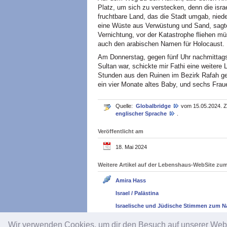
Platz, um sich zu verstecken, denn die isra
fruchtbare Land, das die Stadt umgab, nied
eine Wüste aus Verwüstung und Sand, sagte 
Vernichtung, vor der Katastrophe fliehen mü
auch den arabischen Namen für Holocaust.
Am Donnerstag, gegen fünf Uhr nachmittags,
Sultan war, schickte mir Fathi eine weitere 
Stunden aus den Ruinen im Bezirk Rafah geb
ein vier Monate altes Baby, und sechs Frau
Quelle:
Globalbridge
vom 15.05.2024. Z
englischer Sprache
.
Veröffentlicht am
18. Mai 2024
Weitere Artikel auf der Lebenshaus-WebSite z
Amira Hass
Israel / Palästina
Israelische und Jüdische Stimmen zum N
Wir verwenden Cookies, um dir den Besuch auf unserer We