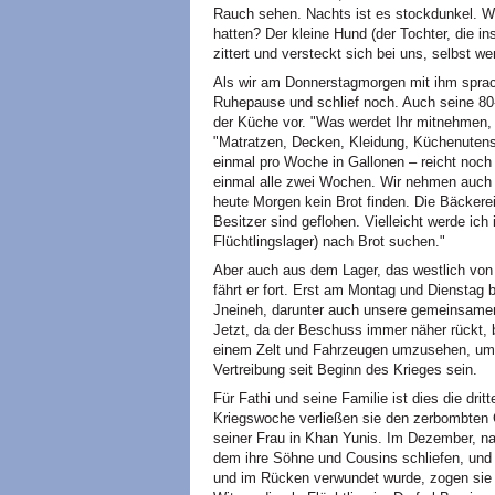
Rauch sehen. Nachts ist es stockdunkel. We
hatten? Der kleine Hund (der Tochter, die in
zittert und versteckt sich bei uns, selbst w
Als wir am Donnerstagmorgen mit ihm sprach
Ruhepause und schlief noch. Auch seine 80-j
der Küche vor. "Was werdet Ihr mitnehmen, w
"Matratzen, Decken, Kleidung, Küchenutensi
einmal pro Woche in Gallonen – reicht noch
einmal alle zwei Wochen. Wir nehmen auch 
heute Morgen kein Brot finden. Die Bäckerei
Besitzer sind geflohen. Vielleicht werde ic
Flüchtlingslager) nach Brot suchen."
Aber auch aus dem Lager, das westlich von
fährt er fort. Erst am Montag und Dienstag 
Jneineh, darunter auch unsere gemeinsame
Jetzt, da der Beschuss immer näher rückt,
einem Zelt und Fahrzeugen umzusehen, um n
Vertreibung seit Beginn des Krieges sein.
Für Fathi und seine Familie ist dies die drit
Kriegswoche verließen sie den zerbombten 
seiner Frau in Khan Yunis. Im Dezember, n
dem ihre Söhne und Cousins schliefen, und
und im Rücken verwundet wurde, zogen sie n