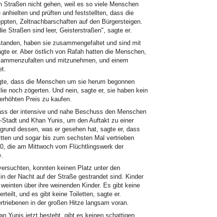
n Straßen nicht gehen, weil es so viele Menschen
 anhielten und prüften und feststellten, dass die
eppten, Zeltnachbarschaften auf den Bürgersteigen.
e Straßen sind leer, Geisterstraßen", sagte er.
t standen, haben sie zusammengefaltet und sind mit
gte er. Aber östlich von Rafah hatten die Menschen,
 zusammenzufalten und mitzunehmen, und einem
et.
gte, dass die Menschen um sie herum begonnen
ie noch zögerten. Und nein, sagte er, sie haben kein
erhöhten Preis zu kaufen.
dass der intensive und nahe Beschuss den Menschen
a-Stadt und Khan Yunis, um den Auftakt zu einer
grund dessen, was er gesehen hat, sagte er, dass
itten und sogar bis zum sechsten Mal vertrieben
000, die am Mittwoch vom Flüchtlingswerk der
.
ersuchten, konnten keinen Platz unter den
in der Nacht auf der Straße gestrandet sind. Kinder
 weinten über ihre weinenden Kinder. Es gibt keine
teilt, und es gibt keine Toiletten, sagte er.
rtriebenen in der großen Hitze langsam voran.
Yunis jetzt besteht, gibt es keinen schattigen