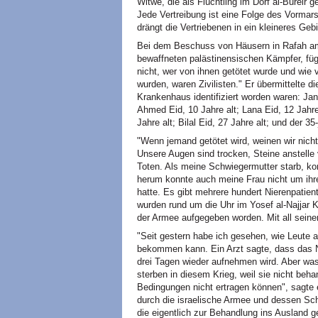
Witwe, die als Flüchtling im Dorf al-Bureir 
Jede Vertreibung ist eine Folge des Vormar
drängt die Vertriebenen in ein kleineres Geb
Bei dem Beschuss von Häusern in Rafah am
bewaffneten palästinensischen Kämpfer, füg
nicht, wer von ihnen getötet wurde und wie v
wurden, waren Zivilisten." Er übermittelte d
Krankenhaus identifiziert worden waren: Jana
Ahmed Eid, 10 Jahre alt; Lana Eid, 12 Jahr
Jahre alt; Bilal Eid, 27 Jahre alt; und der 
"Wenn jemand getötet wird, weinen wir nicht
Unsere Augen sind trocken, Steine anstelle v
Toten. Als meine Schwiegermutter starb, ko
herum konnte auch meine Frau nicht um ihre
hatte. Es gibt mehrere hundert Nierenpatien
wurden rund um die Uhr im Yosef al-Najjar 
der Armee aufgegeben worden. Mit all seine
"Seit gestern habe ich gesehen, wie Leute
bekommen kann. Ein Arzt sagte, dass das N
drei Tagen wieder aufnehmen wird. Aber was
sterben in diesem Krieg, weil sie nicht beha
Bedingungen nicht ertragen können", sagte
durch die israelische Armee und dessen Sch
die eigentlich zur Behandlung ins Ausland ge