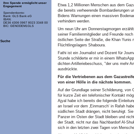
Ihre Spende ermöglicht unser
Etwa 1,2 Millionen Menschen aus dem Gazas
Engagement
die bereits verheerende Bombardierungen und
Spendenkonto:
Bidens Warnungen einen massiven Bodenangr
Bank: GLS Bank eG
IBAN:
verhindern werden.
DE36 4306 0967 8023 3348 00
BIC: GENODEM1GLS
Um neun Uhr am Donnerstagmorgen erzählte
seiner Familienmitglieder und Freunde noch
östlichen Seite der Straße, die Khan Yunis 
Suche
Flüchtlingslagers Shaboura.
Fathi ist ein Journalist und Dozent für Jour
Stunde schilderte er mir in einem WhatsAp
dichten Artilleriebeschuss, "der uns mehr A
ausdrückte.
Für die Vertriebenen aus dem Gazastreif
von einer Hölle in die nächste kommen.
Auf der Grundlage seiner Schilderung, von
für kurze Zeit ein telefonischer Kontakt mö
Ajyal habe ich bereits die folgende Einleit
an Israel vor dem ‚Einmarsch‘ in Rafah haben
südlichen Stadt drängen, nicht beruhigt. Sie
Panzer im Osten der Stadt bleiben und nicht
der Stadt, nicht nur das Nachbardorf Al-Shu
sich in den letzten zwei Tagen von Mensche