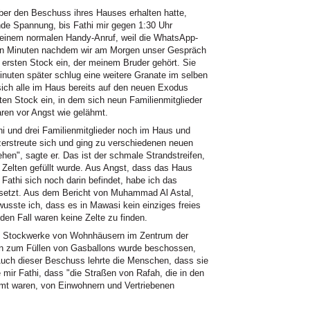
ber den Beschuss ihres Hauses erhalten hatte,
nde Spannung, bis Fathi mir gegen 1:30 Uhr
t einem normalen Handy-Anruf, weil die WhatsApp-
hn Minuten nachdem wir am Morgen unser Gespräch
 ersten Stock ein, der meinem Bruder gehört. Sie
inuten später schlug eine weitere Granate im selben
sich alle im Haus bereits auf den neuen Exodus
ten Stock ein, in dem sich neun Familienmitglieder
aren vor Angst wie gelähmt.
hi und drei Familienmitglieder noch im Haus und
erstreute sich und ging zu verschiedenen neuen
en", sagte er. Das ist der schmale Strandstreifen,
 Zelten gefüllt wurde. Aus Angst, dass das Haus
athi sich noch darin befindet, habe ich das
gesetzt. Aus dem Bericht von Muhammad Al Astal,
usste ich, dass es in Mawasi kein einziges freies
den Fall waren keine Zelte zu finden.
en Stockwerke von Wohnhäusern im Zentrum der
on zum Füllen von Gasballons wurde beschossen,
Auch dieser Beschuss lehrte die Menschen, dass sie
mir Fathi, dass "die Straßen von Rafah, die in den
hmt waren, von Einwohnern und Vertriebenen