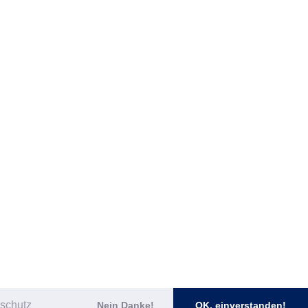
schutz
Nein Danke!
OK, einverstanden!