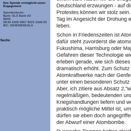
Ihre Spende ermöglicht unser
Deutschland erzwungen - auf di
Engagement
Protestes können wir stolz sein
Spendenkonto:
Bank: GLS Bank eG
Tag im Angesicht der Drohung ei
IBAN:
DE36 4306 0967 8023 3348 00
leben.
BIC: GENODEM1GLS
Schon in Friedenszeiten ist Ato
Suche
dafür steht zuvorderst die atom
Fukushima, Harrisburg oder Maja
Gefahren dieser Technologie wi
erleben gerade, wie sich dieses
dramatisch erhöht. Zum Schutz d
Atomkraftwerke nach der Genfer 
unter einen besonderen Schutz 
Aber, ich zitiere aus Absatz 2,"
regelmäßigen, bedeutenden und
Kriegshandlungen liefern und we
praktisch mögliche Mittel ist, 
dürfen sie eben doch angegriffe
der Abwurf einer Atombombe.