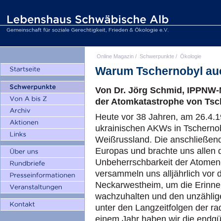
Online Magazin
/
Schwerpunkte
/
Ökologie
Warum Tschernobyl auch
Von Dr. Jörg Schmid, IPPNW-M
der Atomkatastrophe von Tsc
Heute vor 38 Jahren, am 26.4.19
ukrainischen AKWs in Tscherno
Weißrussland. Die anschließende
Europas und brachte uns allen d
Unbeherrschbarkeit der Atomene
versammeln uns alljährlich vor
Neckarwestheim, um die Erinne
wachzuhalten und den unzählige
unter den Langzeitfolgen der ra
einem Jahr haben wir die endgül