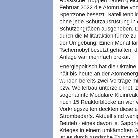
Russische Truppen hatten gleic
Februar 2022 die Atomruine vo
Sperrzone besetzt. Satellitenbi
ohne jede Schutzausrüstung in 
Schützengräben ausgehoben. Da
durch die Militäraktion führte z
der Umgebung. Einen Monat lan
Tschernobyl besetzt gehalten, d
Anlage war mehrfach prekär.
Energiepoltisch hat die Ukraine
hält bis heute an der Atomenerg
wurden bereits zwei Verträge 
bzw. Weiterbau unterzeichnet, 
sogenannte Modulare Kleinreakt
noch 15 Reaktorblöcke an vier
Vorkriegszeiten deckten diese 
Strombedarfs. Aktuell sind wenig
Betrieb - eines davon ist Sapor
Krieges in einem umkämpften G
ist es durch russische Truppen 