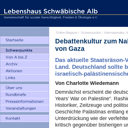
Online Magazin
/
Schwerpunkte
/
Internationales, M
Debattenkultur zum Nah
von Gaza
Das aktuelle Staatsräson-
Land. Deutschland sollte 
israelisch-palästinensisch
Von Charlotte Wiedemann
Demnächst erscheint die deuts
Years’ War on Palestine". Rashi
Historiker, Zeitzeuge und politis
Geschichte Palästinas entlang e
Unterdrückung wie der verfehlt
kritisch gegenüber bisherigen 