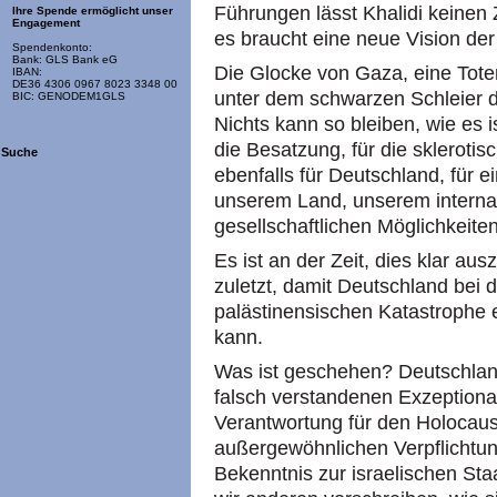
Führungen lässt Khalidi keinen 
Ihre Spende ermöglicht unser
Engagement
es braucht eine neue Vision der
Spendenkonto:
Bank: GLS Bank eG
Die Glocke von Gaza, eine Toten
IBAN:
DE36 4306 0967 8023 3348 00
unter dem schwarzen Schleier d
BIC: GENODEM1GLS
Nichts kann so bleiben, wie es ist
die Besatzung, für die skleroti
Suche
ebenfalls für Deutschland, für 
unserem Land, unserem interna
gesellschaftlichen Möglichkeite
Es ist an der Zeit, dies klar au
zuletzt, damit Deutschland bei d
palästinensischen Katastrophe ei
kann.
Was ist geschehen? Deutschland
falsch verstandenen Exzeptiona
Verantwortung für den Holocaus
außergewöhnlichen Verpflichtun
Bekenntnis zur israelischen Sta