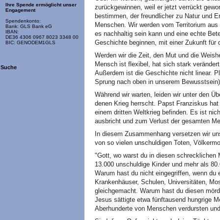
Ihre Spende ermöglicht unser
zurückgewinnen, weil er jetzt verrückt gewo
Engagement
bestimmen, der freundlicher zu Natur und Erde
Spendenkonto:
Menschen. Wir werden vom Territorium aus a
Bank: GLS Bank eG
IBAN:
es nachhaltig sein kann und eine echte Betei
DE36 4306 0967 8023 3348 00
Geschichte beginnen, mit einer Zukunft fü
BIC: GENODEM1GLS
Werden wir die Zeit, den Mut und die Weish
Mensch ist flexibel, hat sich stark veränd
Suche
Außerdem ist die Geschichte nicht linear. 
Sprung nach oben in unserem Bewusstsein) 
Während wir warten, leiden wir unter den Üb
denen Krieg herrscht. Papst Franziskus hat 
einem dritten Weltkrieg befinden. Es ist nic
ausbricht und zum Verlust der gesamten Men
In diesem Zusammenhang versetzen wir uns 
von so vielen unschuldigen Toten, Völkermo
"Gott, wo warst du in diesen schreckliche
13.000 unschuldige Kinder und mehr als 80
Warum hast du nicht eingegriffen, wenn du 
Krankenhäuser, Schulen, Universitäten, M
gleichgemacht. Warum hast du diesen mörde
Jesus sättigte etwa fünftausend hungrige 
Aberhunderte von Menschen verdursten und