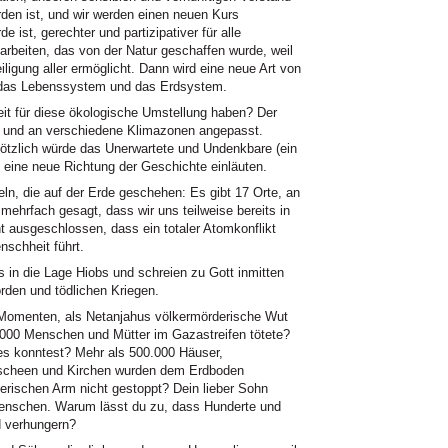
rden ist, und wir werden einen neuen Kurs
 ist, gerechter und partizipativer für alle
rbeiten, das von der Natur geschaffen wurde, weil
ligung aller ermöglicht. Dann wird eine neue Art von
r das Lebenssystem und das Erdsystem.
eit für diese ökologische Umstellung haben? Der
ert und an verschiedene Klimazonen angepasst.
Plötzlich würde das Unerwartete und Undenkbare (ein
eine neue Richtung der Geschichte einläuten.
eln, die auf der Erde geschehen: Es gibt 17 Orte, an
mehrfach gesagt, dass wir uns teilweise bereits in
ht ausgeschlossen, dass ein totaler Atomkonflikt
schheit führt.
in die Lage Hiobs und schreien zu Gott inmitten
rden und tödlichen Kriegen.
n Momenten, als Netanjahus völkermörderische Wut
.000 Menschen und Mütter im Gazastreifen tötete?
es konntest? Mehr als 500.000 Häuser,
oscheen und Kirchen wurden dem Erdboden
rischen Arm nicht gestoppt? Dein lieber Sohn
Menschen. Warum lässt du zu, dass Hunderte und
 verhungern?