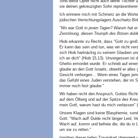
Sind diese Opfer nicht auch deine Töchter 
sie deinen gekreuzigten Sohn repräsentiere
Ich erinnere mich mit Schmerz an die Wort
jüdischen Vernichtungslagers Auschwitz-Bir
"Wo war Gott in jenen Tagen? Warum hat e
Zerstörung, diesen Triumph des Bösen duld
Hiob erkannte zu Recht, dass "Gott zu groß 
Er kann das sein und tun, was wir nicht ve
sich Hiob hartnäckig zu seinem Glauben und
ich an dich" (Hiob 15,13). Unvergessen ist
Ghetto ermordet wurde. Er schrieb auf einen 
glaube an den Gott Israels, obwohl er alles 
Gesicht verborgen… Wenn eines Tages jemand 
das Gefühl eines Juden verstehen, der im S
immer noch fest glaube."
Wir haben nicht den Anspruch, Gottes Rich
auf dem Ölberg und auf der Spitze des Kreuz
mein Gott, warum hast du mich verlassen" 
Unsere Klagen sind keine Blasphemie, sonde
Gott: "Wach auf! Dulde nicht länger Leid, 
Wach auf, komm und befreie die, die du in 
um sie zu retten."
Inmitten dieser tiefen Traurigkeit überwieg