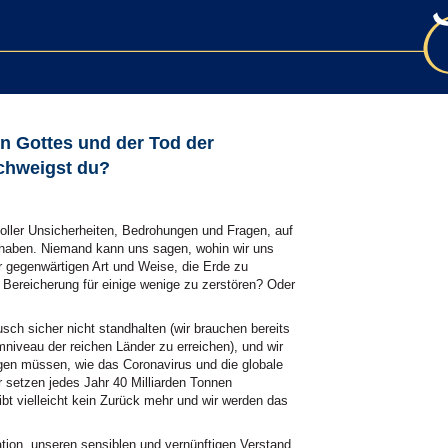
n Gottes und der Tod der
chweigst du?
 voller Unsicherheiten, Bedrohungen und Fragen, auf
n haben. Niemand kann uns sagen, wohin wir uns
r gegenwärtigen Art und Weise, die Erde zu
Bereicherung für einige wenige zu zerstören? Oder
ch sicher nicht standhalten (wir brauchen bereits
niveau der reichen Länder zu erreichen), und wir
gen müssen, wie das Coronavirus und die globale
r setzen jedes Jahr 40 Milliarden Tonnen
ibt vielleicht kein Zurück mehr und wir werden das
tion, unseren sensiblen und vernünftigen Verstand