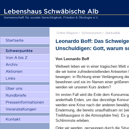
Online Magazin
/
Schwerpunkte
/
Spiritualität
Leonardo Boff: Das Schweige
Unschuldigen: Gott, warum s
Von Leonardo Boff
Weltweit leben wir in einer tragischen Welt
die wir keine zufriedenstellenden Antworte
bewegen: in Richtung einer Verlängerung de
bewohnen und sie im Namen einer größeren 
werden wir unseren Kurs ändern?
Im ersten Fall wird die Erde dem Konsumraus
anderthalb Erden, um das derzeitige Konsum
werden eine Krise nach der anderen bewälti
Erwärmung, die bereits unaufhaltsam ist (wi
Treibhausgase in die Atmosphäre frei). Es g
Schlimmste erleben.
Oder wir werden, gezwungen durch die Situa