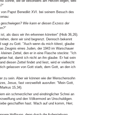
und Söhne, die dir besonders am Herzen liegen, weil
n?"
e von Papst Benedikt XVI. bei seinem Besuch des
kenau:
r geschwiegen? Wie kann er diesen Exzess der
en?"
ist, als dass wir ihn erkennen könnten" (Hiob 36,26).
rstehen, denn wir sind begrenzt. Dennoch bekennt
 sagt zu Gott. "Auch wenn du mich tötest, glaube
 das Zeugnis eines Juden, der 1943 im Warschauer
kleinen Zettel, den er in eine Flasche steckte: "Ich
getan hat, damit ich nicht an ihn glaube. Er hat sein
diesen Zettel findet und liest, wird er vielleicht
tich gelassen von Gott starb, dem Gott, an den ich
ter zu sein. Aber wir können wie der Menschensohn
es, Jesus, fast verzweifelt ausrufen: "Mein Gott,
(Markus 15,34).
rn ein schmerzlicher und eindringlicher Schrei an
Verzweiflung und den Völkermord an Unschuldigen.
Liebe geschaffen hast. Wach auf und komm, Herr,
t unsere Hoffnung, denn durch die Auferstehung