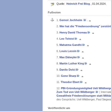
Quelle:
Heinrich Frei Blog
, 01.04.2024.
Fußnoten
1.
Gernot Jochheim
.
2.
Wer hat die "Friedensordnung" zerstör
3.
Henry David Thoreau
4.
Leo Tolstoi
5.
Mahatma Gandhi
6.
Louis Lecoin
7.
Max Dätwyler
8.
Martin Luther King
9.
Danilo Dolci
10.
Gene Sharp
11.
Theodor Ebert
12.
PBI-Gründungsmitglied Ueli Wildberge
Zum Tod von Ueli Wildberger
| Interna
Gewaltfreie Friedenslösungen statt Milit
des Gesprächs: Ueli Wildberger, Paul Siegwar
Veröffentlicht am