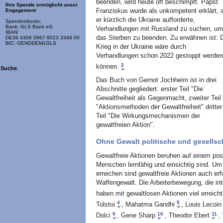
beenden, wird heute oft beschimpft. Papst
Ihre Spende ermöglicht unser
Franziskus wurde als unkompetent erklärt, 
Engagement
er kürzlich die Ukraine aufforderte,
Spendenkonto:
Bank: GLS Bank eG
Verhandlungen mit Russland zu suchen, um
IBAN:
das Sterben zu beenden. Zu erwähnen ist: 
DE36 4306 0967 8023 3348 00
BIC: GENODEM1GLS
Krieg in der Ukraine wäre durch
Verhandlungen schon 2022 gestoppt werden
2
können.
Suche
Das Buch von Gernot Jochheim ist in drei
Abschnitte gegliedert: erster Teil "Die
Gewaltfreiheit als Gegenmacht, zweiter Teil
"Aktionsmethoden der Gewaltfreiheit" dritter
Teil "Die Wirkungsmechanismen der
gewaltfreien Aktion".
Ohne Gewalt politische und gesellsc
Gewaltfreie Aktionen beruhen auf einem po
Menschen lernfähig und einsichtig sind. Um
erreichen sind gewaltfreie Aktionen auch er
Waffengewalt. Die Arbeiterbewegung, die in
haben mit gewaltlosen Aktionen viel erreich
4
5
Tolstoi
, Mahatma Gandhi
, Louis Lecoin
9
10
11
Dolci
, Gene Sharp
, Theodor Ebert
,