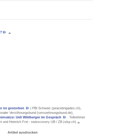
t?
r ist gestorben
| PBI Schweiz (peacebrigades.ch),
tionaler Versöhnungsbund (versoehnungsbund.de),
äreinsätze: Ueli Wildberger im Gespräch
. Teilnehmer
t und Heinrich Frei - swisscovery UB / ZB (slsp.ch)
Artikel ausdrucken