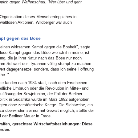
ppich gegen Waffenschau. "Wer über und geht,
Organisation dieses Menschenteppiches in
gewaltlosen Aktionen. Wildberger war auch
ampf gegen das Böse
uf einen wirksamen Kampf gegen die Bosheit", sagte
lose Kampf gegen das Böse wie ich ihn meine, ist
ung, die ja ihrer Natur nach das Böse nur noch
e am Schwert des Tyrannen völlig stumpf zu machen
wert dagegensetze, sondern, dass ich seine Hoffnung
he. "
nisse fanden nach 1984 statt, nach dem Erscheinen
edliche Umbruch oder die Revolution in Mittel- und
uflösung der Sowjetunion, der Fall der Berliner
litik in Südafrika wurde im März 1992 aufgehoben.
ten ohne zerstörerische Kriege. Die Sichtweise, ein
u überwinden sei nur mit Gewalt möglich, stellte der
 der Berliner Mauer in Frage.
ffen, gerechtere Wirtschaftsbeziehungen: Diese
erden.