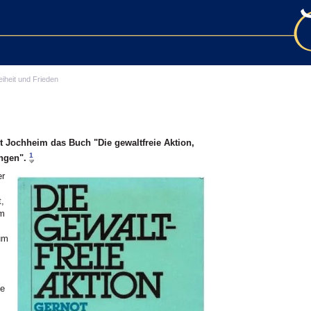
eiheit und Frieden
ot Jochheim das Buch "Die gewaltfreie Aktion,
1
ngen".
er
t,
um
zum
ne