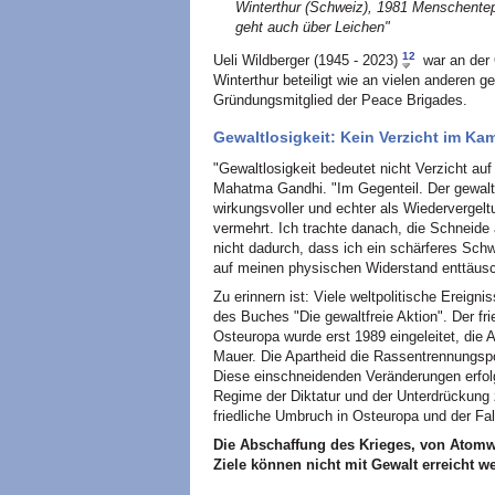
Winterthur (Schweiz), 1981 Menschente
geht auch über Leichen"
12
Ueli Wildberger (1945 - 2023)
war an der 
Winterthur beteiligt wie an vielen anderen 
Gründungsmitglied der Peace Brigades.
Gewaltlosigkeit: Kein Verzicht im K
"Gewaltlosigkeit bedeutet nicht Verzicht a
Mahatma Gandhi. "Im Gegenteil. Der gewalt
wirkungsvoller und echter als Wiedervergelt
vermehrt. Ich trachte danach, die Schneid
nicht dadurch, dass ich ein schärferes Sch
auf meinen physischen Widerstand enttäusc
Zu erinnern ist: Viele weltpolitische Ereig
des Buches "Die gewaltfreie Aktion". Der fri
Osteuropa wurde erst 1989 eingeleitet, die A
Mauer. Die Apartheid die Rassentrennungspo
Diese einschneidenden Veränderungen erfolg
Regime der Diktatur und der Unterdrückung z
friedliche Umbruch in Osteuropa und der Fall
Die Abschaffung des Krieges, von Atomwa
Ziele können nicht mit Gewalt erreicht w