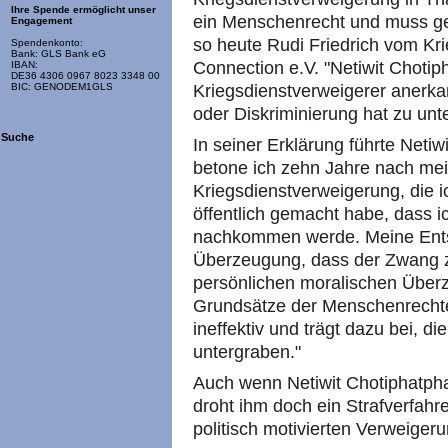
Ihre Spende ermöglicht unser
ein Menschenrecht und muss ge
Engagement
so heute Rudi Friedrich vom Kr
Spendenkonto:
Bank: GLS Bank eG
Connection e.V. "Netiwit Chotip
IBAN:
DE36 4306 0967 8023 3348 00
Kriegsdienstverweigerer anerka
BIC: GENODEM1GLS
oder Diskriminierung hat zu unte
Suche
In seiner Erklärung führte Netiw
betone ich zehn Jahre nach mei
Kriegsdienstverweigerung, die 
öffentlich gemacht habe, dass ic
nachkommen werde. Meine Entsc
Überzeugung, dass der Zwang z
persönlichen moralischen Über
Grundsätze der Menschenrechte.
ineffektiv und trägt dazu bei, d
untergraben."
Auch wenn Netiwit Chotiphatphai
droht ihm doch ein Strafverfahr
politisch motivierten Verweigeru