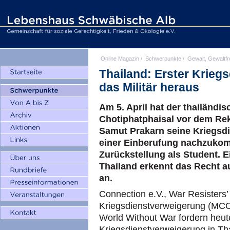
Online Magazin
/
Schwerpunkte
/
Gewalt, Gewaltfr
Thailand: Erster Kriegs
das Militär heraus
Am 5. April hat der thailändi
Chotiphatphaisal vor dem Rek
Samut Prakarn seine Kriegsdie
einer Einberufung nachzuko
Zurückstellung als Student. E
Thailand erkennt das Recht a
an.
Connection e.V., War Resisters’
Kriegsdienstverweigerung (MCO
World Without War fordern heut
Kriegsdienstverweigerung in Tha