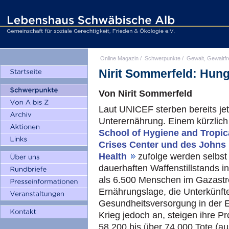
Online Magazin
/
Schwerpunkte
/
Gewalt, Gewaltfr
Nirit Sommerfeld: Hun
Von Nirit Sommerfeld
Laut UNICEF sterben bereits jet
Unterernährung. Einem kürzlic
School of Hygiene and Tropic
Crises Center und des Johns 
Health
zufolge werden selbst 
dauerhaften Waffenstillstands 
als 6.500 Menschen im Gazastrei
Ernährungslage, die Unterkünfte
Gesundheitsversorgung in der En
Krieg jedoch an, steigen ihre P
58.200 bis über 74.000 Tote (a