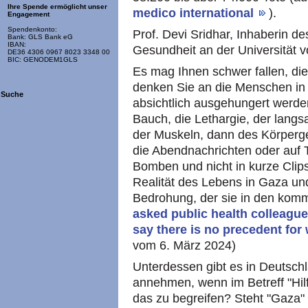
Ihre Spende ermöglicht unser
medico international
).
Engagement
Spendenkonto:
Prof. Devi Sridhar, Inhaberin des
Bank: GLS Bank eG
IBAN:
Gesundheit an der Universität v
DE36 4306 0967 8023 3348 00
BIC: GENODEM1GLS
Es mag Ihnen schwer fallen, die
denken Sie an die Menschen in G
Suche
absichtlich ausgehungert werd
Bauch, die Lethargie, der langs
der Muskeln, dann des Körperge
die Abendnachrichten oder auf Ti
Bomben und nicht in kurze Clips 
Realität des Lebens in Gaza und
Bedrohung, der sie in den kom
asked public health colleague
say there is no precedent for
vom 6. März 2024)
Unterdessen gibt es in Deutsch
annehmen, wenn im Betreff "Hilf
das zu begreifen? Steht "Gaza" s