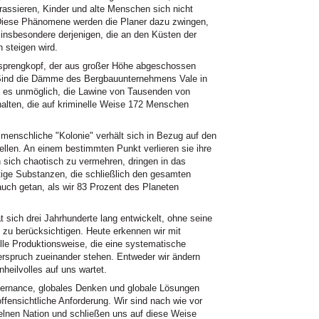
rassieren, Kinder und alte Menschen sich nicht
 Diese Phänomene werden die Planer dazu zwingen,
 insbesondere derjenigen, die an den Küsten der
 steigen wird.
msprengkopf, der aus großer Höhe abgeschossen
 Sind die Dämme des Bergbauunternehmens Vale in
 es unmöglich, die Lawine von Tausenden von
lten, die auf kriminelle Weise 172 Menschen
 menschliche "Kolonie" verhält sich in Bezug auf den
len. An einem bestimmten Punkt verlieren sie ihre
 sich chaotisch zu vermehren, dringen in das
tige Substanzen, die schließlich den gesamten
auch getan, als wir 83 Prozent des Planeten
 sich drei Jahrhunderte lang entwickelt, ohne seine
zu berücksichtigen. Heute erkennen wir mit
elle Produktionsweise, die eine systematische
erspruch zueinander stehen. Entweder wir ändern
heilvolles auf uns wartet.
vernance, globales Denken und globale Lösungen
 offensichtliche Anforderung. Wir sind nach wie vor
zelnen Nation und schließen uns auf diese Weise