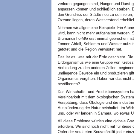
verloren gegangen sind, Hunger und Durst g
anpassen können und schließlich sterben.
den Grundriss der Städte neu zu definieren,
Ozeane liegen, deren Wasserstand erheblich
Nehmen wir allgemeine Beispiele. Ein Ato
wird, kann nicht mehr aufgehalten werden.
Brumandinho-MG erst einmal gebrochen, ist
Tonnen Abfall, Schlamm und Wasser aufzuha
getötet und die Region verwüstet hat.
Das ist es, was mit der Erde geschieht. Die
Erdorganismus wie eine Gruppe von Krebszel
Verbindung zu den anderen Zellen, beginnen
umliegende Gewebe ein und produzieren gif
Organismus vergiften. Haben wir das nicht 
bevölkerten?
Das Wirtschafts- und Produktionssystem hat
Vereinbarkeit mit dem ökologischen System 
Verspätung, dass Ökologie und die industri
Ausplünderung der Natur beinhaltet, im Wid
uns, oder wir landen in Samara, wo etwas Un
All diese Probleme würden eine globale Go
erfordern. Wir sind noch nicht reif für diese
Opfer der veralteten Souveränität jeder ein