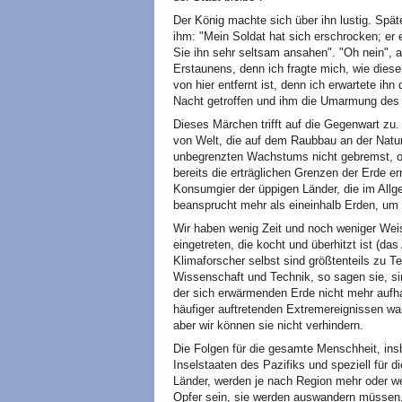
Der König machte sich über ihn lustig. Spät
ihm: "Mein Soldat hat sich erschrocken; er 
Sie ihn sehr seltsam ansahen". "Oh nein", a
Erstaunens, denn ich fragte mich, wie die
von hier entfernt ist, denn ich erwartete ihn 
Nacht getroffen und ihm die Umarmung des
Dieses Märchen trifft auf die Gegenwart zu
von Welt, die auf dem Raubbau an der Natur
unbegrenzten Wachstums nicht gebremst, ob
bereits die erträglichen Grenzen der Erde er
Konsumgier der üppigen Länder, die im Allg
beansprucht mehr als eineinhalb Erden, um 
Wir haben wenig Zeit und noch weniger Weish
eingetreten, die kocht und überhitzt ist (d
Klimaforscher selbst sind größtenteils zu T
Wissenschaft und Technik, so sagen sie, 
der sich erwärmenden Erde nicht mehr aufh
häufiger auftretenden Extremereignissen wa
aber wir können sie nicht verhindern.
Die Folgen für die gesamte Menschheit, in
Inselstaaten des Pazifiks und speziell für 
Länder, werden je nach Region mehr oder w
Opfer sein, sie werden auswandern müssen, 