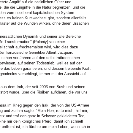
zte Angriff auf die natürlichen Güter und
 die die Eingriffe in die Natur begrenzen, und die
den vom neoliberal-kapitalistischen System
ass es keinen Kurswechsel gibt, sondern allenfalls
flaster auf die Wunden wirken, ohne deren Ursachen
ersättlichen Dynamik und seiner alle Bereiche
e Transformation" (Polaniy) von einer
llschaft aufrechterhalten wird, wird dies dazu
Der französische Genetiker Albert Jacquard
t schon vor Jahren auf den selbstmörderischen
ewiesen, auf seinen Todestrieb, weil es auf der
e das Leben garantieren, und dessen treibende Kraft
gnadenlos verschlingt, immer mit der Aussicht auf
e aus dem Irak, der seit 2003 von Bush und seinen
tört wurde, über die Risiken aufklären, die vor uns
asra im Krieg gegen den Irak, der von der US-Armee
 und zu ihm sagte: "Mein Herr, rette mich, hilf mir,
latz und traf den ganz in Schwarz gekleideten Tod,
ihe mir dein königliches Pferd, damit ich schnell
 entfernt ist; ich fürchte um mein Leben, wenn ich in