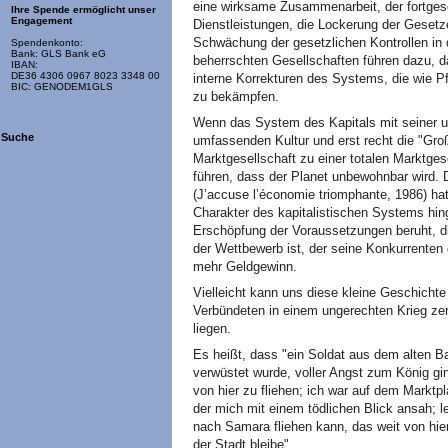
eine wirksame Zusammenarbeit, der fortgeset
Ihre Spende ermöglicht unser
Engagement
Dienstleistungen, die Lockerung der Gesetze,
Schwächung der gesetzlichen Kontrollen in 
Spendenkonto:
Bank: GLS Bank eG
beherrschten Gesellschaften führen dazu, d
IBAN:
DE36 4306 0967 8023 3348 00
interne Korrekturen des Systems, die wie P
BIC: GENODEM1GLS
zu bekämpfen.
Wenn das System des Kapitals mit seiner un
Suche
umfassenden Kultur und erst recht die "Groß
Marktgesellschaft zu einer totalen Marktgese
führen, dass der Planet unbewohnbar wird. 
(J’accuse l’économie triomphante, 1986) ha
Charakter des kapitalistischen Systems hing
Erschöpfung der Voraussetzungen beruht, di
der Wettbewerb ist, der seine Konkurrenten 
mehr Geldgewinn.
Vielleicht kann uns diese kleine Geschicht
Verbündeten in einem ungerechten Krieg zers
liegen.
Es heißt, dass "ein Soldat aus dem alten B
verwüstet wurde, voller Angst zum König ging
von hier zu fliehen; ich war auf dem Marktp
der mich mit einem tödlichen Blick ansah; le
nach Samara fliehen kann, das weit von hier
der Stadt bleibe".