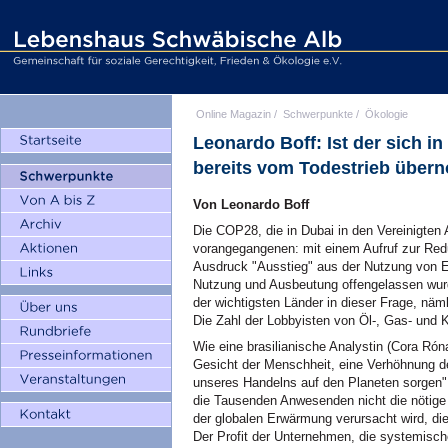
Online Magazin
/
Schwerpunkte
/
Ökologie
Leonardo Boff: Ist der sich in
bereits vom Todestrieb übe
Von Leonardo Boff
Die COP28, die in Dubai in den Vereinigten 
vorangegangenen: mit einem Aufruf zur Redu
Ausdruck "Ausstieg" aus der Nutzung von E
Nutzung und Ausbeutung offengelassen wurd
der wichtigsten Länder in dieser Frage, nä
Die Zahl der Lobbyisten von Öl-, Gas- und
Wie eine brasilianische Analystin (Cora Róna
Gesicht der Menschheit, eine Verhöhnung de
unseres Handelns auf den Planeten sorgen" (O
die Tausenden Anwesenden nicht die nötige 
der globalen Erwärmung verursacht wird, die
Der Profit der Unternehmen, die systemisc