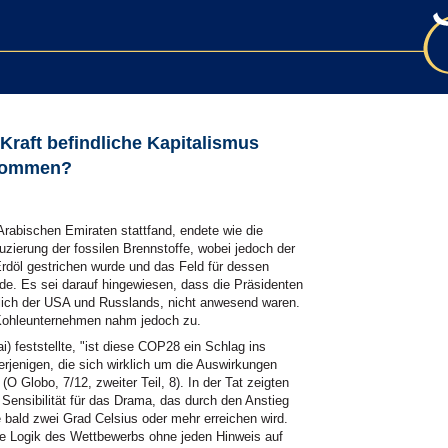
 Kraft befindliche Kapitalismus
rnommen?
Arabischen Emiraten stattfand, endete wie die
zierung der fossilen Brennstoffe, wobei jedoch der
rdöl gestrichen wurde und das Feld für dessen
e. Es sei darauf hingewiesen, dass die Präsidenten
mlich der USA und Russlands, nicht anwesend waren.
 Kohleunternehmen nahm jedoch zu.
i) feststellte, "ist diese COP28 ein Schlag ins
rjenigen, die sich wirklich um die Auswirkungen
 Globo, 7/12, zweiter Teil, 8). In der Tat zeigten
Sensibilität für das Drama, das durch den Anstieg
 bald zwei Grad Celsius oder mehr erreichen wird.
he Logik des Wettbewerbs ohne jeden Hinweis auf