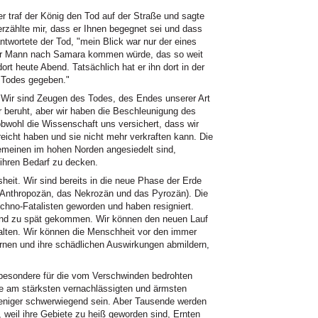
er traf der König den Tod auf der Straße und sagte
erzählte mir, dass er Ihnen begegnet sei und dass
ntwortete der Tod, "mein Blick war nur der eines
ser Mann nach Samara kommen würde, das so weit
dort heute Abend. Tatsächlich hat er ihn dort in der
 Todes gegeben."
. Wir sind Zeugen des Todes, des Endes unserer Art
 beruht, aber wir haben die Beschleunigung des
wohl die Wissenschaft uns versichert, dass wir
reicht haben und sie nicht mehr verkraften kann. Die
emeinen im hohen Norden angesiedelt sind,
ihren Bedarf zu decken.
eit. Wir sind bereits in die neue Phase der Erde
as Anthropozän, das Nekrozän und das Pyrozän). Die
echno-Fatalisten geworden und haben resigniert.
sind zu spät gekommen. Wir können den neuen Lauf
alten. Wir können die Menschheit vor den immer
rnen und ihre schädlichen Auswirkungen abmildern,
sbesondere für die vom Verschwinden bedrohten
die am stärksten vernachlässigten und ärmsten
eniger schwerwiegend sein. Aber Tausende werden
weil ihre Gebiete zu heiß geworden sind, Ernten