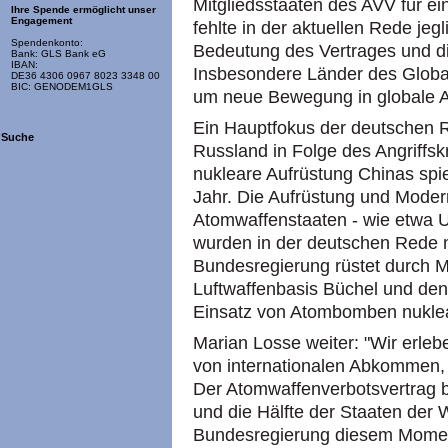
Mitgliedsstaaten des AVV für ei
Ihre Spende ermöglicht unser
Engagement
fehlte in der aktuellen Rede je
Spendenkonto:
Bedeutung des Vertrages und die
Bank: GLS Bank eG
IBAN:
Insbesondere Länder des Global
DE36 4306 0967 8023 3348 00
BIC: GENODEM1GLS
um neue Bewegung in globale 
Ein Hauptfokus der deutschen 
Suche
Russland in Folge des Angriffsk
nukleare Aufrüstung Chinas spiel
Jahr. Die Aufrüstung und Modern
Atomwaffenstaaten - wie etwa U
wurden in der deutschen Rede nic
Bundesregierung rüstet durch M
Luftwaffenbasis Büchel und den
Einsatz von Atombomben nuklea
Marian Losse weiter: "Wir erl
von internationalen Abkommen, n
Der Atomwaffenverbotsvertrag b
und die Hälfte der Staaten der 
Bundesregierung diesem Momen