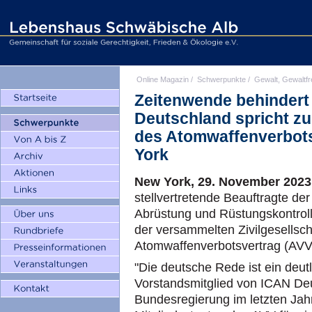
Online Magazin
/
Schwerpunkte
/
Gewalt, Gewaltfr
Zeitenwende behindert
Deutschland spricht zu
des Atomwaffenverbots
York
New York, 29. November 202
stellvertretende Beauftragte de
Abrüstung und Rüstungskontrol
der versammelten Zivilgesellsc
Atomwaffenverbotsvertrag (AVV
"Die deutsche Rede ist ein deutl
Vorstandsmitglied von ICAN De
Bundesregierung im letzten Ja