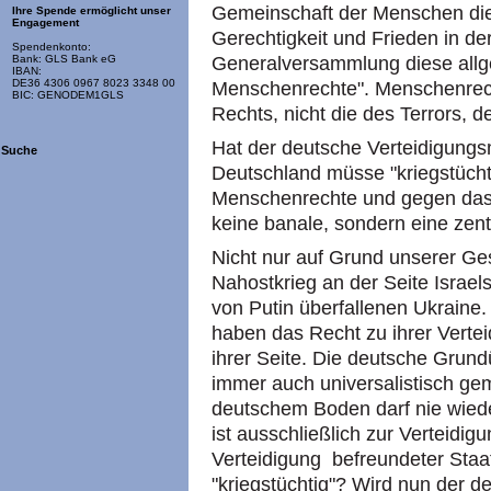
Gemeinschaft der Menschen die
Ihre Spende ermöglicht unser
Engagement
Gerechtigkeit und Frieden in de
Spendenkonto:
Generalversammlung diese allg
Bank: GLS Bank eG
IBAN:
DE36 4306 0967 8023 3348 00
Menschenrechte". Menschenrech
BIC: GENODEM1GLS
Rechts, nicht die des Terrors, d
Hat der deutsche Verteidigungsm
Suche
Deutschland müsse "kriegstücht
Menschenrechte und gegen das
keine banale, sondern eine zent
Nicht nur auf Grund unserer Ge
Nahostkrieg an der Seite Israel
von Putin überfallenen Ukraine.
haben das Recht zu ihrer Vertei
ihrer Seite. Die deutsche Grun
immer auch universalistisch gem
deutschem Boden darf nie wied
ist ausschließlich zur Verteidigu
Verteidigung befreundeter Staa
"kriegstüchtig"? Wird nun der d