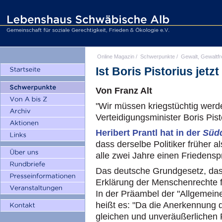
Online Magazin
/
Schwerpunkte
/
Gewalt, Gewaltfr
Ist Boris Pistorius jetz
Von Franz Alt
"Wir müssen kriegstüchtig werd
Verteidigungsminister Boris Pis
Heribert Prantl hat in der
Südd
dass derselbe Politiker früher
alle zwei Jahre einen Friedenspr
Das deutsche Grundgesetz, das 
Erklärung der Menschenrechte for
In der Präambel der "Allgemein
heißt es: "Da die Anerkennung
gleichen und unveräußerlichen R