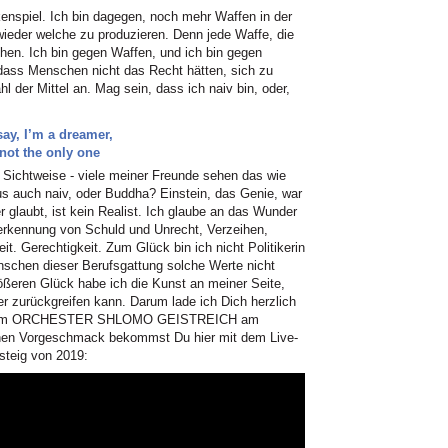
nspiel. Ich bin dagegen, noch mehr Waffen in der
wieder welche zu produzieren. Denn jede Waffe, die
schen. Ich bin gegen Waffen, und ich bin gegen
 dass Menschen nicht das Recht hätten, sich zu
l der Mittel an. Mag sein, dass ich naiv bin, oder,
ay, I’m a dreamer,
 not the only one
er Sichtweise - viele meiner Freunde sehen das wie
s auch naiv, oder Buddha? Einstein, das Genie, war
r glaubt, ist kein Realist. Ich glaube an das Wunder
nerkennung von Schuld und Unrecht, Verzeihen,
t. Gerechtigkeit. Zum Glück bin ich nicht Politikerin
nschen dieser Berufsgattung solche Werte nicht
ßeren Glück habe ich die Kunst an meiner Seite,
der zurückgreifen kann. Darum lade ich Dich herzlich
meinem ORCHESTER SHLOMO GEISTREICH am
inen Vorgeschmack bekommst Du hier mit dem Live-
teig von 2019: