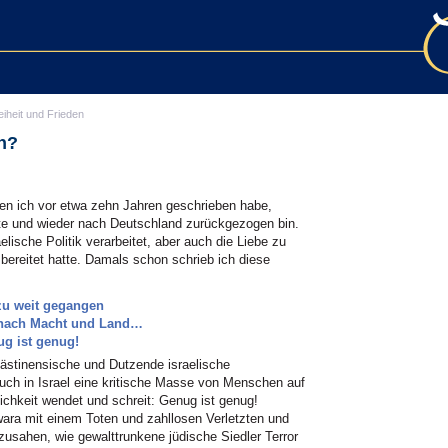
eiheit und Frieden
in?
en ich vor etwa zehn Jahren geschrieben habe,
te und wieder nach Deutschland zurückgezogen bin.
elische Politik verarbeitet, aber auch die Liebe zu
bereitet hatte. Damals schon schrieb ich diese
zu weit gegangen
r nach Macht und Land…
g ist genug!
ästinensische und Dutzende israelische
uch in Israel eine kritische Masse von Menschen auf
lichkeit wendet und schreit: Genug ist genug!
ra mit einem Toten und zahllosen Verletzten und
zusahen, wie gewalttrunkene jüdische Siedler Terror