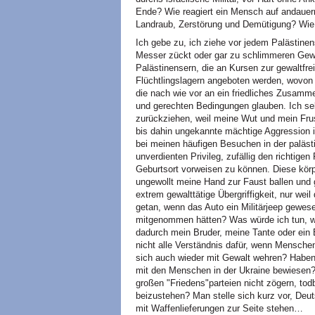
Ende? Wie reagiert ein Mensch auf andaue
Landraub, Zerstörung und Demütigung? Wie 
Ich gebe zu, ich ziehe vor jedem Palästine
Messer zückt oder gar zu schlimmeren Gewalt
Palästinensern, die an Kursen zur gewaltfr
Flüchtlingslagern angeboten werden, wovon 
die nach wie vor an ein friedliches Zusamme
und gerechten Bedingungen glauben. Ich se
zurückziehen, weil meine Wut und mein Fru
bis dahin ungekannte mächtige Aggression i
bei meinen häufigen Besuchen in der paläs
unverdienten Privileg, zufällig den richtigen
Geburtsort vorweisen zu können. Diese körp
ungewollt meine Hand zur Faust ballen und 
extrem gewalttätige Übergriffigkeit, nur wei
getan, wenn das Auto ein Militärjeep gewes
mitgenommen hätten? Was würde ich tun, 
dadurch mein Bruder, meine Tante oder ein B
nicht alle Verständnis dafür, wenn Menschen
sich auch wieder mit Gewalt wehren? Haben 
mit den Menschen in der Ukraine bewiesen? 
großen "Friedens"parteien nicht zögern, tod
beizustehen? Man stelle sich kurz vor, Deu
mit Waffenlieferungen zur Seite stehen…