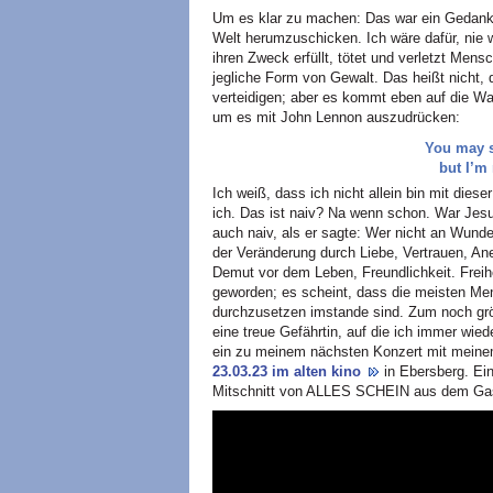
Um es klar zu machen: Das war ein Gedanke
Welt herumzuschicken. Ich wäre dafür, nie 
ihren Zweck erfüllt, tötet und verletzt Men
jegliche Form von Gewalt. Das heißt nicht,
verteidigen; aber es kommt eben auf die Wah
um es mit John Lennon auszudrücken:
You may s
but I’m
Ich weiß, dass ich nicht allein bin mit dies
ich. Das ist naiv? Na wenn schon. War Jesu
auch naiv, als er sagte: Wer nicht an Wunde
der Veränderung durch Liebe, Vertrauen, A
Demut vor dem Leben, Freundlichkeit. Freihei
geworden; es scheint, dass die meisten Me
durchzusetzen imstande sind. Zum noch grö
eine treue Gefährtin, auf die ich immer wie
ein zu meinem nächsten Konzert mit 
23.03.23 im alten kino
in Ebersberg. E
Mitschnitt von ALLES SCHEIN aus dem Gas