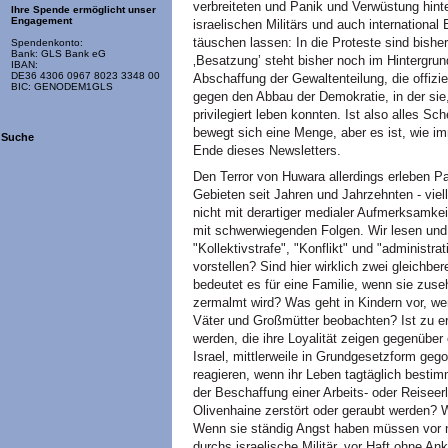
verbreiteten und Panik und Verwüstung hinte
Ihre Spende ermöglicht unser
Engagement
israelischen Militärs und auch internationa
täuschen lassen: In die Proteste sind bishe
Spendenkonto:
Bank: GLS Bank eG
‚Besatzung’ steht bisher noch im Hintergru
IBAN:
DE36 4306 0967 8023 3348 00
Abschaffung der Gewaltenteilung, die offizie
BIC: GENODEM1GLS
gegen den Abbau der Demokratie, in der sie,
privilegiert leben konnten. Ist also alles Sc
bewegt sich eine Menge, aber es ist, wie 
Suche
Ende dieses Newsletters.
Den Terror von Huwara allerdings erleben Pal
Gebieten seit Jahren und Jahrzehnten - viel
nicht mit derartiger medialer Aufmerksamkeit
mit schwerwiegenden Folgen. Wir lesen und
"Kollektivstrafe", "Konflikt" und "administr
vorstellen? Sind hier wirklich zwei gleichbe
bedeutet es für eine Familie, wenn sie zus
zermalmt wird? Was geht in Kindern vor, wen
Väter und Großmütter beobachten? Ist zu e
werden, die ihre Loyalität zeigen gegenüber
Israel, mittlerweile in Grundgesetzform geg
reagieren, wenn ihr Leben tagtäglich bestimm
der Beschaffung einer Arbeits- oder Reiseerl
Olivenhaine zerstört oder geraubt werden
Wenn sie ständig Angst haben müssen vor 
durchs israelische Militär, vor Haft ohne A