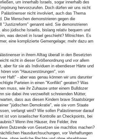
rließen, um innerhalb Israels, sogar innerhalb des
l Empörung hervorzurufen. Doch dürfen wir uns nicht
r Palästinenser nicht involviert, auch das Thema
nd. Die Menschen demonstrieren gegen die
ll "Justizreform" genannt wird. Sie demonstrieren
 also jüdische Israelis, bislang relativ bequem und
hein, was derzeit in Israel geschieht? Mitnichten. Es
immer, eine komplizierte Gemengelage; mehr dazu am
ästinenser in ihrem Alltag überall in den Besetzten
leicht nicht in dieser Größenordnung und vor allem
, aber für sie als Individuen in ebendieser Härte und
 hören von "Hauszerstörungen", von
ativer Haft" - aber was genau können wir uns darunter
rechtigte Parteien in einen "Konflikt" geraten? Was
ehen muss, wie ihr Zuhause unter einem Bulldozer
n sie dabei ihre verzweifelt schreienden Mütter,
rwarten, dass aus diesen Kindern brave Staatsbürger
 einer "jüdischen Demokratie", wie sie vom Staate
ossen, verlangt wird? Wie sollen Palästinenser darauf
t ist von israelischer Kontrolle an Checkpoints, bei
aubnis? Wenn ihre Häuser, ihre Felder, ihre
? Wenn Dutzende von Gesetzen sie machtlos machen?
nächtlichen Hausdurchsuchungen, vor Verhaftungen
nklage, ohne jegliche Rechte und ohne absehbares