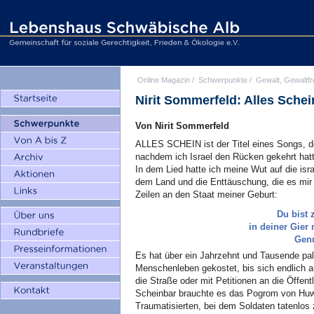
Online Magazin
/
Schwerpunkte
/
Gewalt, Gewaltfr
Nirit Sommerfeld: Alles Sche
Von Nirit Sommerfeld
ALLES SCHEIN ist der Titel eines Songs, d
nachdem ich Israel den Rücken gekehrt hat
In dem Lied hatte ich meine Wut auf die isra
dem Land und die Enttäuschung, die es mir 
Zeilen an den Staat meiner Geburt:
Du bist 
in deiner Gie
Genu
Es hat über ein Jahrzehnt und Tausende pal
Menschenleben gekostet, bis sich endlich a
die Straße oder mit Petitionen an die Öffent
Scheinbar brauchte es das Pogrom von Huwa
Traumatisierten, bei dem Soldaten tatenlos 