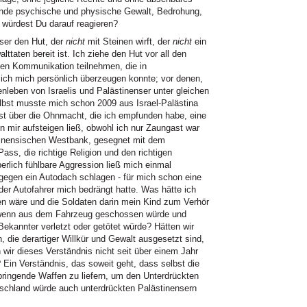
rnde psychische und physische Gewalt, Bedrohung,
würdest Du darauf reagieren?
nser den Hut, der
nicht
mit Steinen wirft, der
nicht
ein
taten bereit ist. Ich ziehe den Hut vor all den
eien Kommunikation teilnehmen, die in
ich mich persönlich überzeugen konnte; vor denen,
nleben von Israelis und Palästinenser unter gleichen
lbst musste mich schon 2009 aus Israel-Palästina
st über die Ohnmacht, die ich empfunden habe, eine
n mir aufsteigen ließ, obwohl ich nur Zaungast war
tinensischen Westbank, gesegnet mit dem
 Pass, die richtige Religion und den richtigen
erlich fühlbare Aggression ließ mich einmal
gegen ein Autodach schlagen - für mich schon eine
l der Autofahrer mich bedrängt hatte. Was hätte ich
en wäre und die Soldaten darin mein Kind zum Verhör
wenn aus dem Fahrzeug geschossen würde und
ekannter verletzt oder getötet würde? Hätten wir
, die derartiger Willkür und Gewalt ausgesetzt sind,
wir dieses Verständnis nicht seit über einem Jahr
Ein Verständnis, das soweit geht, dass selbst die
bringende Waffen zu liefern, um den Unterdrückten
tschland würde auch unterdrückten Palästinensern