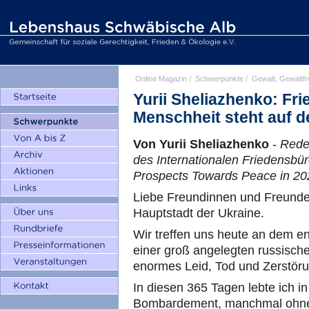
Online Magazin
/
Schwerpunkte
/
Gewalt, Gewaltfr
Yurii Sheliazhenko: Fri
Menschheit steht auf d
Von Yurii Sheliazhenko
-
Red
des Internationalen Friedensbür
Prospects Towards Peace in 20
Liebe Freundinnen und Freunde,
Hauptstadt der Ukraine.
Wir treffen uns heute an dem e
einer groß angelegten russisch
enormes Leid, Tod und Zerstöru
In diesen 365 Tagen lebte ich i
Bombardement, manchmal ohne