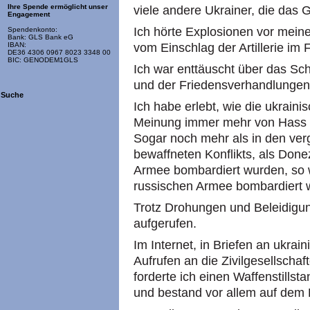
Ihre Spende ermöglicht unser
viele andere Ukrainer, die das 
Engagement
Ich hörte Explosionen vor mei
Spendenkonto:
Bank: GLS Bank eG
vom Einschlag der Artillerie im 
IBAN:
DE36 4306 0967 8023 3348 00
BIC: GENODEM1GLS
Ich war enttäuscht über das Sc
und der Friedensverhandlungen 
Suche
Ich habe erlebt, wie die ukraini
Meinung immer mehr von Hass u
Sogar noch mehr als in den ve
bewaffneten Konflikts, als Don
Armee bombardiert wurden, so w
russischen Armee bombardiert 
Trotz Drohungen und Beleidigu
aufgerufen.
Im Internet, in Briefen an ukrai
Aufrufen an die Zivilgesellschaf
forderte ich einen Waffenstills
und bestand vor allem auf dem 