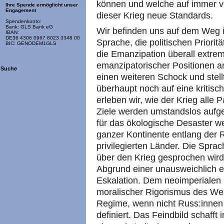
können und welche auf immer v
Ihre Spende ermöglicht unser
Engagement
dieser Krieg neue Standards.
Spendenkonto:
Bank: GLS Bank eG
Wir befinden uns auf dem Weg i
IBAN:
DE36 4306 0967 8023 3348 00
Sprache, die politischen Priorit
BIC: GENODEM1GLS
die Emanzipation überall extre
emanzipatorischer Positionen an
Suche
einen weiteren Schock und stell
überhaupt noch auf eine kritisc
erleben wir, wie der Krieg alle 
Ziele werden umstandslos aufge
für das ökologische Desaster we
ganzer Kontinente entlang der
privilegierten Länder. Die Sprac
über den Krieg gesprochen wird
Abgrund einer unausweichlich e
Eskalation. Dem neoimperialen r
moralischer Rigorismus des Wes
Regime, wenn nicht Russ:innen g
definiert. Das Feindbild schafft