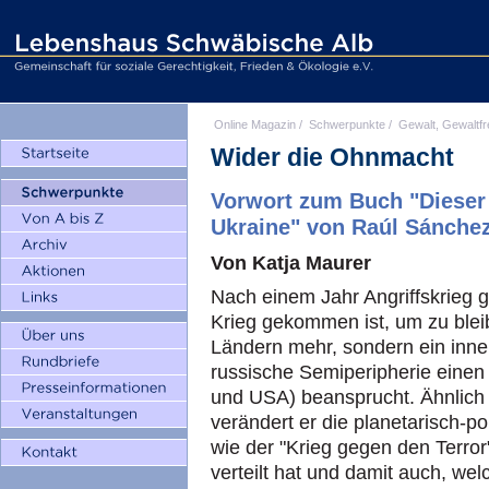
Online Magazin
/
Schwerpunkte
/
Gewalt, Gewaltfr
Wider die Ohnmacht
Vorwort zum Buch "Dieser 
Ukraine" von Raúl Sánchez
Von Katja Maurer
Nach einem Jahr Angriffskrieg ge
Krieg gekommen ist, um zu bleib
Ländern mehr, sondern ein inner
russische Semiperipherie einen
und USA) beansprucht. Ähnlich
verändert er die planetarisch-p
wie der "Krieg gegen den Terro
verteilt hat und damit auch, w