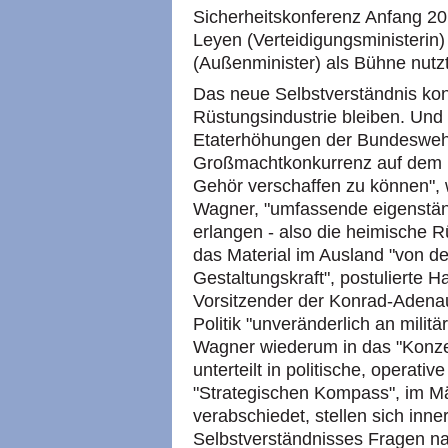
Sicherheitskonferenz Anfang 2
Leyen (Verteidigungsministerin
(Außenminister) als Bühne nutzt
Das neue Selbstverständnis kon
Rüstungsindustrie bleiben. Und
Etaterhöhungen der Bundeswehr
Großmachtkonkurrenz auf dem i
Gehör verschaffen zu können", w
Wagner, "umfassende eigenständ
erlangen - also die heimische R
das Material im Ausland "von de
Gestaltungskraft", postulierte H
Vorsitzender der Konrad-Adenaue
Politik "unveränderlich an mili
Wagner wiederum in das "Konzep
unterteilt in politische, operati
"Strategischen Kompass", im M
verabschiedet, stellen sich inne
Selbstverständnisses Fragen na