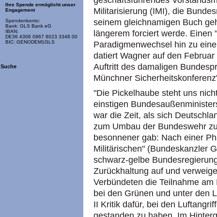
geschäftsführendes Vorstandsmit
Ihre Spende ermöglicht unser
Militarisierung (IMI), die Bunde
Engagement
seinem gleichnamigen Buch geht
Spendenkonto:
Bank: GLS Bank eG
längerem forciert werde. Einen
IBAN:
DE36 4306 0967 8023 3348 00
BIC: GENODEM1GLS
Paradigmenwechsel hin zu einer
datiert Wagner auf den Februar
Auftritt des damaligen Bundesp
Suche
Münchner Sicherheitskonferenz
"Die Pickelhaube steht uns nich
einstigen Bundesaußenminister
war die Zeit, als sich Deutschl
zum Umbau der Bundeswehr zur
besonnener gab: Nach einer Pha
Militärischen" (Bundeskanzler G
schwarz-gelbe Bundesregierung e
Zurückhaltung auf und verweig
Verbündeten die Teilnahme am K
bei den Grünen und unter den L
II Kritik dafür, bei den Luftangrif
gestanden zu haben. Im Hinterg