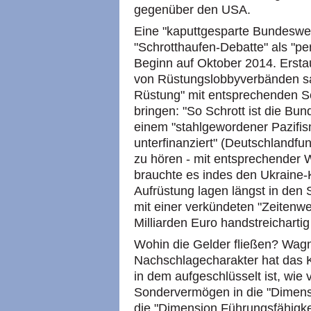
gegenüber den USA.
Eine "kaputtgesparte Bundeswe
"Schrotthaufen-Debatte" als "per
Beginn auf Oktober 2014. Ersta
von Rüstungslobbyverbänden s
Rüstung" mit entsprechenden Sc
bringen: "So Schrott ist die Bun
einem "stahlgewordener Pazifism
unterfinanziert" (Deutschlandfunk
zu hören - mit entsprechender
brauchte es indes den Ukraine-
Aufrüstung lagen längst in den
mit einer verkündeten "Zeiten
Milliarden Euro handstreicharti
Wohin die Gelder fließen? Wagne
Nachschlagecharakter hat das K
in dem aufgeschlüsselt ist, wie 
Sondervermögen in die "Dimensi
die "Dimension Führungsfähigkeit