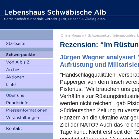
Online Magazin
/
Schwerpunkte
/
Internationales, M
Rezension: “Im Rüstu
Jürgen Wagner analysiert
Aufrüstung und Militarisie
"Handschlagqualitäten" verspra
Papperger von dem frisch vereid
Pistorius. "Wir brauchen uns ge
Verhältnis zur Rüstungsindustri
werden nicht reichen", gab Pist
Süddeutschen Zeitung zu verste
Panzern an die Ukraine war ger
Ziel der NATO? Auch das reiche 
Tage kund. Nicht erst seit der 