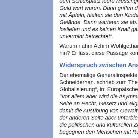
dem Schießplatz leere Messing
Geld wert waren. Dann griffen di
mit Äpfeln, hielten sie den Kin
Gelände. Dann warteten sie ab.
losliefen und es keinen Knall ga
unvermint betrachtet".
Warum nahm Achim Wohlgethan d
hin? Er lässt diese Passage ko
Widerspruch zwischen Ans
Der ehemalige Generalinspekte
Schneiderhan. schrieb zum Them
Globalisierung", in: Europäische
"Vor allem aber wird die Asymm
Seite an Recht, Gesetz und all
damit die Ausübung von Gewalt l
der anderen Seite aber unterbl
die politischen und kulturelle
begegnen den Menschen mit Res