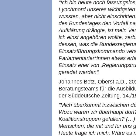
"Ich bin heute noch fassungslos
Lynchmord unseres wichtigsten 
wussten, aber nicht einschritten
des Bundestages den Vorfall nac
Aufklärung drängte, ist mein Ve
ich einst angehören wollte, z
dessen, was die Bundesregieru
Einsatzführungskommando vers
Parlamentarier*innen etwas erf
Einsatz eher von ‚Regierungstr
geredet werden".
Johannes Betz. Oberst a.D., 201
Beratungsteams für die Ausbild
der Süddeutsche Zeitung. 14./15.
"Mich überkommt inzwischen das
Wozu waren wir überhaupt dort?
Koalitionstruppen gefallen? (…
Menschen, die mit und für uns 
Heute frage ich mich: Wäre es 