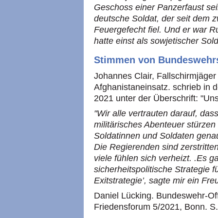
Geschoss einer Panzerfaust sein
deutsche Soldat, der seit dem z
Feuergefecht fiel. Und er war R
hatte einst als sowjetischer Sol
Stimmen von Bundeswehrso
Johannes Clair, Fallschirmjäge
Afghanistaneinsatz. schrieb in
2021 unter der Überschrift: "Unse
"Wir alle vertrauten darauf, das
militärisches Abenteuer stürzen
Soldatinnen und Soldaten genau 
Die Regierenden sind zerstritten
viele fühlen sich verheizt. .Es 
sicherheitspolitische Strategie 
Exitstrategie’, sagte mir ein Fr
Daniel Lücking. Bundeswehr-Offi
Friedensforum 5/2021, Bonn. S.