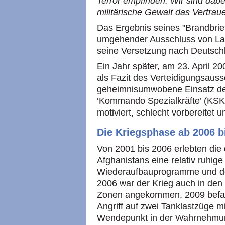
Terror empfinden. Wir sind dabe
militärische Gewalt das Vertrau
Das Ergebnis seines "Brandbrie
umgehender Ausschluss von La
seine Versetzung nach Deutsch
Ein Jahr später, am 23. April 2
als Fazit des Verteidigungsaus
geheimnisumwobene Einsatz de
‘Kommando Spezialkräfte’ (KSK) 
motiviert, schlecht vorbereitet u
Die Kriegsphase ab 2006 b
Von 2001 bis 2006 erlebten die
Afghanistans eine relativ ruhige
Wiederaufbauprogramme und d
2006 war der Krieg auch in den
Zonen angekommen, 2009 befahl
Angriff auf zwei Tanklastzüge m
Wendepunkt in der Wahrnehmun