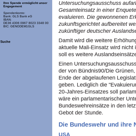
Untersuchungsausschuss aufarb
Ihre Spende ermöglicht unser
Engagement
Gesamteinsatz in einer Enquete 
Spendenkonto:
evaluieren. Die gewonnenen Er
Bank: GLS Bank eG
IBAN:
zukunftsgerichtet aufbereitet we
DE36 4306 0967 8023 3348 00
BIC: GENODEM1GLS
zukünftiger deutscher Auslandse
Damit wird die weitere Erhöhun
Suche
aktuelle Mali-Einsatz wird nicht 
soll es weitere Auslandseinsätz
Einen Untersuchungsausschuss 
der von Bündnis90/Die Grünen
Ende der abgelaufenen Legislatu
geben. Lediglich die "Evakuieru
20-Jahres-Einsatzes soll parla
wäre ein parlamentarischer Un
Bundeswehreinsätze in den letzt
Gebot der Stunde.
Die Bundeswehr und ihre 
USA