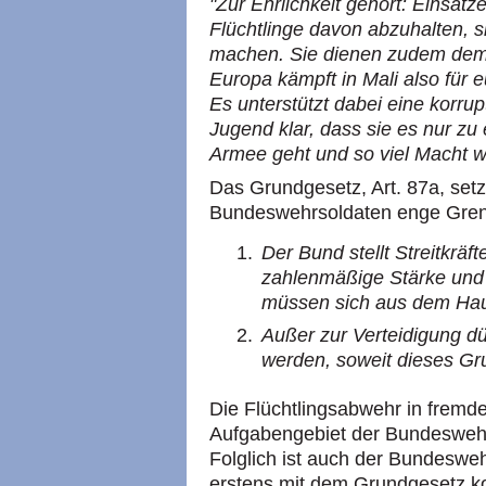
"Zur Ehrlichkeit gehört: Einsätz
Flüchtlinge davon abzuhalten, 
machen. Sie dienen zudem dem
Europa kämpft in Mali also für e
Es unterstützt dabei eine korrup
Jugend klar, dass sie es nur zu
Armee geht und so viel Macht wi
Das Grundgesetz, Art. 87a, set
Bundeswehrsoldaten enge Gre
Der Bund stellt Streitkräft
zahlenmäßige Stärke und 
müssen sich aus dem Hau
Außer zur Verteidigung dür
werden, soweit dieses Gru
Die Flüchtlingsabwehr in fremd
Aufgabengebiet der Bundesweh
Folglich ist auch der Bundeswehr
erstens mit dem Grundgesetz kol