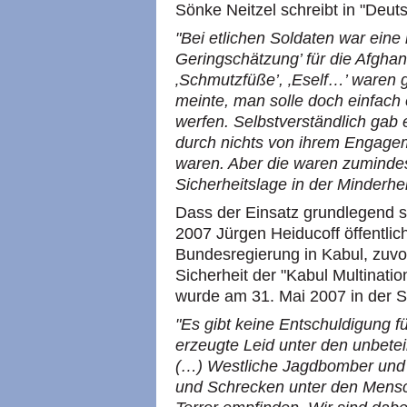
Sönke Neitzel schreibt in "Deut
"Bei etlichen Soldaten war eine
Geringschätzung’ für die Afgha
‚Schmutzfüße’, ‚Eself…’ waren
meinte, man solle doch einfac
werfen. Selbstverständlich gab 
durch nichts von ihrem Engage
waren. Aber die waren zumindes
Sicherheitslage in der Minderhei
Dass der Einsatz grundlegend sc
2007 Jürgen Heiducoff öffentlich
Bundesregierung in Kabul, zuvor
Sicherheit der "Kabul Multinatio
wurde am 31. Mai 2007 in der Se
"Es gibt keine Entschuldigung f
erzeugte Leid unter den unbete
(…) Westliche Jagdbomber und
und Schrecken unter den Mens