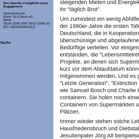
steigenden Mieten und Energieko
Ihre Spende ermöglicht unser
Engagement
ihr "täglich Brot".
Spendenkonto:
Bank: GLS Bank eG
Um zumindest ein wenig Abhilfe
IBAN:
DE36 4306 0967 8023 3348 00
der 1990er-Jahre die ersten Taf
BIC: GENODEM1GLS
Deutschland, die in Kooperatio
überschüssige und abgelaufene 
Suche
Bedürftige verteilen. Vor einig
entstanden, die "Lebensmittelre
Projekte, an denen sich Superma
kurz vor dem Ablaufdatum könn
mitgenommen werden. Und es g
"Letzte Generation", "Extinction
wie Samuel Bosch und Charlie 
containern. Sie holen noch einw
Containern von Supermärkten und
Plätzen.
Immer wieder stehen solche Leb
Hausfriedensbruch und Diebstah
Jesuitenpater Jörg Alt beispiels