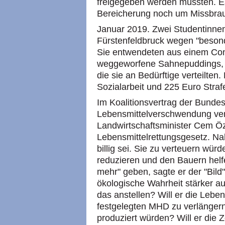
freigegeben werden müssten. Es
Bereicherung noch um Missbrauc
Januar 2019. Zwei Studentinnen
Fürstenfeldbruck wegen "besond
Sie entwendeten aus einem Con
weggeworfene Sahnepuddings, ei
die sie an Bedürftige verteilten.
Sozialarbeit und 225 Euro Straf
Im Koalitionsvertrag der Bundes
Lebensmittelverschwendung verb
Landwirtschaftsminister Cem Ö
Lebensmittelrettungsgesetz. Na
billig sei. Sie zu verteuern w
reduzieren und den Bauern helf
mehr" geben, sagte er der "Bild
ökologische Wahrheit stärker aus
das anstellen? Will er die Leben
festgelegten MHD zu verlängern
produziert würden? Will er die