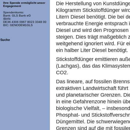
Die Herstellung von Kunstdünger
Ihre Spende ermöglicht unser
Engagement
Kilogramm Stickstoffdünger wir
Spendenkonto:
Litern Diesel benötigt. Die bei 
Bank: GLS Bank eG
IBAN:
DE36 4306 0967 8023 3348 00
verbrauchte Energie entsprach i
BIC: GENODEM1GLS
Diesel und wird den Prognosen z
steigen. Dies trägt maßgeblich
Suche
weitgehend ignoriert wird. Für
ein halber Liter Diesel benötigt.
Stickstoffdünger emittieren a
(Lachgas), das das Klimasystem 
CO2.
Das lineare, auf fossilen Brenn
extraktiven Landwirtschaft führ
und planetarischer Grenzen. Die
in eine Gefahrenzone hinein übe
biologische Vielfalt, – insbeson
Phosphat- und Stickstoffversc
Düngemittel. Die schwerwiegend
Grenzen sind auf die mit fossil