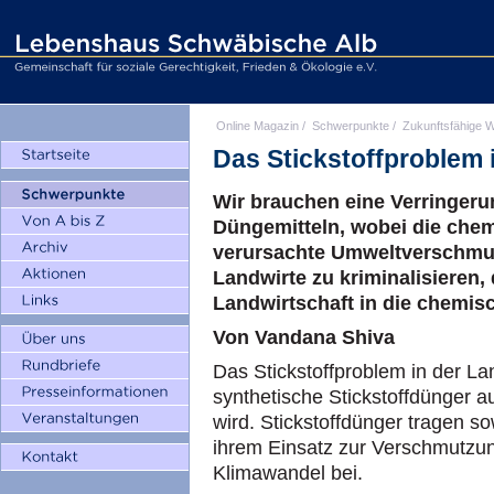
Online Magazin
/
Schwerpunkte
/
Zukunftsfähige W
Das Stickstoffproblem 
Wir brauchen eine Verringer
Düngemitteln, wobei die chemi
verursachte Umweltverschmut
Landwirte zu kriminalisieren, 
Landwirtschaft in die chemis
Von Vandana Shiva
Das Stickstoffproblem in der La
synthetische Stickstoffdünger a
wird. Stickstoffdünger tragen so
ihrem Einsatz zur Verschmutzu
Klimawandel bei.